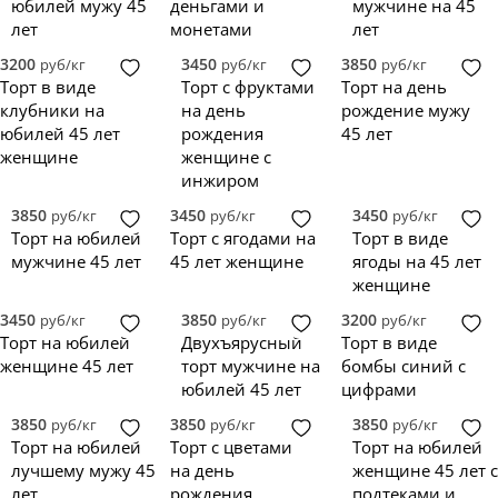
зеркальная глазурь
топпер
юбилей мужу 45
деньгами и
мужчине на 45
лет
монетами
лет
3200
3450
3850
руб/кг
руб/кг
руб/кг
Торт в виде
Торт с фруктами
Торт на день
клубники на
на день
рождение мужу
юбилей 45 лет
рождения
45 лет
женщине
женщине с
инжиром
3850
3450
3450
руб/кг
руб/кг
руб/кг
Торт на юбилей
Торт с ягодами на
Торт в виде
мужчине 45 лет
45 лет женщине
ягоды на 45 лет
женщине
3450
3850
3200
руб/кг
руб/кг
руб/кг
Торт на юбилей
Двухъярусный
Торт в виде
женщине 45 лет
торт мужчине на
бомбы синий с
юбилей 45 лет
цифрами
3850
3850
3850
руб/кг
руб/кг
руб/кг
Торт на юбилей
Торт с цветами
Торт на юбилей
лучшему мужу 45
на день
женщине 45 лет с
лет
рождения
подтеками и