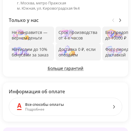
г. Москва, метро Пражская
м. Южная, ул. Кировоградская 9к4
Только у нас
Не понравится —
Срок производства
Без предоп
вернем деньги
от 4-х часов
до 10000 ₽
Начислим до 10%
Доставка 0 ₽, если
Фото перед
бонусами за заказ
опоздаем
доставкой
Больше гарантий
Информация об оплате
Все способы оплаты
Подробнее