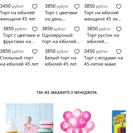
рождения
женщине
3450
3850
3850
руб/кг
руб/кг
руб/кг
женщине с
Торт на юбилей
Торт с цветами
Торт на юбилей
инжиром
женщине 45 лет
на день
женщине 45 лет с
рождения
подтеками и
3850
3850
3850
руб/кг
руб/кг
руб/кг
женщине 45 лет
цветами
Торт с цветами и
Одноярусный
Торт рустик на
фруктами на
торт на юбилей
юбилей
юбилей 45
45 лет женщине
женщине 45 лет
3850
3850
3450
руб/кг
руб/кг
руб/кг
женщине
Стильный торт
Белый торт на
Торт с ягодами на
на юбилей 45 лет
юбилей 45 лет
45-летие маме
ТАК ЖЕ ЗАКАЖИТЕ У МЕНЕДЖЕРА