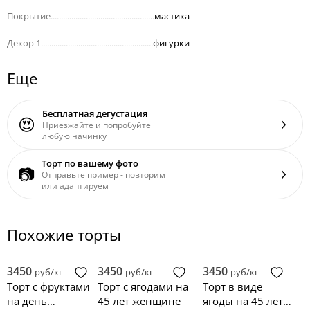
Покрытие
..................................................
мастика
Декор 1
......................................................
фигурки
Еще
Бесплатная дегустация
😍
Приезжайте и попробуйте
любую начинку
Торт по вашему фото
📷
Отправьте пример - повторим
или адаптируем
Похожие торты
3450
3450
3450
руб/кг
руб/кг
руб/кг
Торт с фруктами
Торт с ягодами на
Торт в виде
на день
45 лет женщине
ягоды на 45 лет