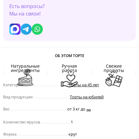
Есть вопросы?
Мы на связи!
ОБ ЭТОМ ТОРТЕ
Натуральные
Ручная
Свежие
ингредиенты
работа
продукты
Категория
.................................................
Торты на 45 лет
Вид продукции
........................................
Торты на юбилей
∞
Вес
..............................................................
от 3 кг до
Количество ярусов
.................................
1
Форма
........................................................
круг