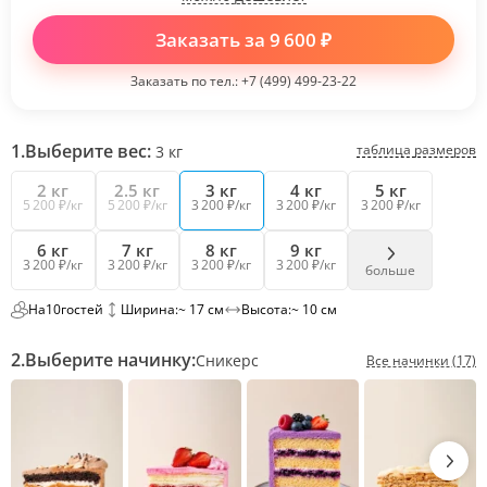
Заказать за
9 600
₽
Заказать по тел.:
+7 (499) 499-23-22
1.
Выберите вес:
таблица размеров
3
кг
2 кг
2.5 кг
3 кг
4 кг
5 кг
5 200 ₽/кг
5 200 ₽/кг
3 200 ₽/кг
3 200 ₽/кг
3 200 ₽/кг
6 кг
7 кг
8 кг
9 кг
3 200 ₽/кг
3 200 ₽/кг
3 200 ₽/кг
3 200 ₽/кг
больше
На
10
гостей
Ширина:
~ 17 см
Высота:
~ 10 см
2.
Выберите начинку:
Сникерс
Все начинки (17)