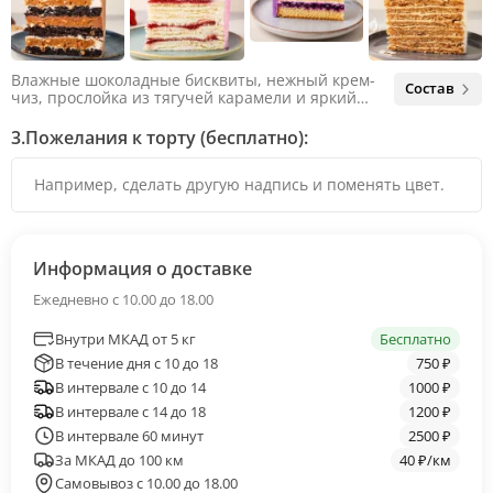
Влажные шоколадные бисквиты, нежный крем-
Состав
чиз, прослойка из тягучей карамели и яркий
арахис. Ненавязчивая соленая нотка объединяет
яркий вкус шоколада и тягучей карамели, не
3.
Пожелания к торту (бесплатно):
оставляя ни единого шанса остаться
равнодушным.
Информация о доставке
Ежедневно с 10.00 до 18.00
Внутри МКАД от 5 кг
Бесплатно
В течение дня с 10 до 18
750 ₽
В интервале с 10 до 14
1000 ₽
В интервале с 14 до 18
1200 ₽
В интервале 60 минут
2500 ₽
За МКАД до 100 км
40 ₽/км
Самовывоз с 10.00 до 18.00