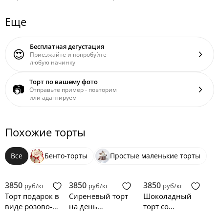
Еще
Бесплатная дегустация
😍
Приезжайте и попробуйте
любую начинку
Торт по вашему фото
📷
Отправьте пример - повторим
или адаптируем
Похожие торты
Все
Бенто-торты
Простые маленькие торты
3850
3850
3850
руб/кг
руб/кг
руб/кг
Торт подарок в
Сиреневый торт
Шоколадный
виде розово-
на день
торт со
белой коробки с
рождения
сладостями и