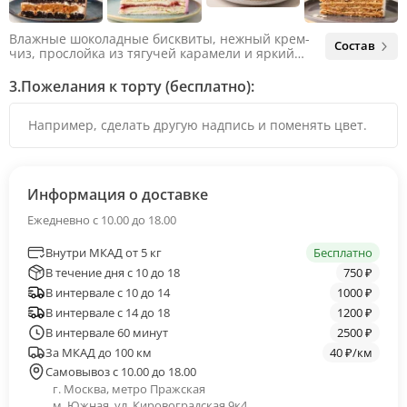
Влажные шоколадные бисквиты, нежный крем-
Состав
чиз, прослойка из тягучей карамели и яркий
арахис. Ненавязчивая соленая нотка объединяет
яркий вкус шоколада и тягучей карамели, не
3.
Пожелания к торту (бесплатно):
оставляя ни единого шанса остаться
равнодушным.
Информация о доставке
Ежедневно с 10.00 до 18.00
Внутри МКАД от 5 кг
Бесплатно
В течение дня с 10 до 18
750 ₽
В интервале с 10 до 14
1000 ₽
В интервале с 14 до 18
1200 ₽
В интервале 60 минут
2500 ₽
За МКАД до 100 км
40 ₽/км
Самовывоз с 10.00 до 18.00
г. Москва, метро Пражская
м. Южная, ул. Кировоградская 9к4