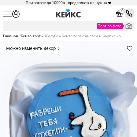
При заказе до 10000р - предоплата не нужна ❤️
0
Главная
/
Бенто-торты
/
Голубой бенто торт с аистом и надписью
Можно изменить декор
Цвет покрытия, надписи,
элементы и фигурки.