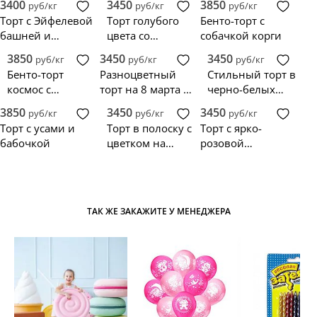
3400
3450
3850
руб/кг
руб/кг
руб/кг
бантом
женщине 40 лет
ягодами вишни
Торт с Эйфелевой
Торт голубого
Бенто-торт с
башней и
цвета со
собачкой корги
фонариком
звездами на
3850
3450
3450
руб/кг
руб/кг
руб/кг
юбилей мужчине
Бенто-торт
Разноцветный
Стильный торт в
40 лет
космос с
торт на 8 марта с
черно-белых
надписью
кремовыми
тонах
3850
3450
3450
руб/кг
руб/кг
руб/кг
цветами
Торт с усами и
Торт в полоску с
Торт с ярко-
бабочкой
цветком на
розовой
юбилей
глазурью и
женщине 50 лет
цветами
ТАК ЖЕ ЗАКАЖИТЕ У МЕНЕДЖЕРА