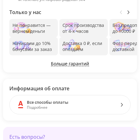
Только у нас
Не понравится —
Срок производства
Без предоп
вернем деньги
от 4-х часов
до 10000 ₽
Начислим до 10%
Доставка 0 ₽, если
Фото перед
бонусами за заказ
опоздаем
доставкой
Больше гарантий
Информация об оплате
Все способы оплаты
Подробнее
Есть вопросы?