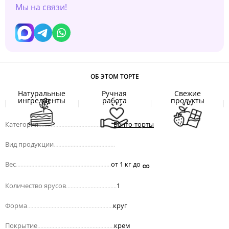
Мы на связи!
ОБ ЭТОМ ТОРТЕ
Натуральные
Ручная
Свежие
ингредиенты
работа
продукты
Категория
.................................................
Бенто-торты
Вид продукции
........................................
∞
Вес
..............................................................
от 1 кг до
Количество ярусов
.................................
1
Форма
........................................................
круг
Покрытие
..................................................
крем