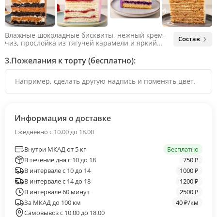
Влажные шоколадные бисквиты, нежный крем-
Состав
чиз, прослойка из тягучей карамели и яркий
арахис. Ненавязчивая соленая нотка объединяет
яркий вкус шоколада и тягучей карамели, не
3.
Пожелания к торту (бесплатно):
оставляя ни единого шанса остаться
равнодушным.
Информация о доставке
Ежедневно с 10.00 до 18.00
Внутри МКАД от 5 кг
Бесплатно
В течение дня с 10 до 18
750 ₽
В интервале с 10 до 14
1000 ₽
В интервале с 14 до 18
1200 ₽
В интервале 60 минут
2500 ₽
За МКАД до 100 км
40 ₽/км
Самовывоз с 10.00 до 18.00