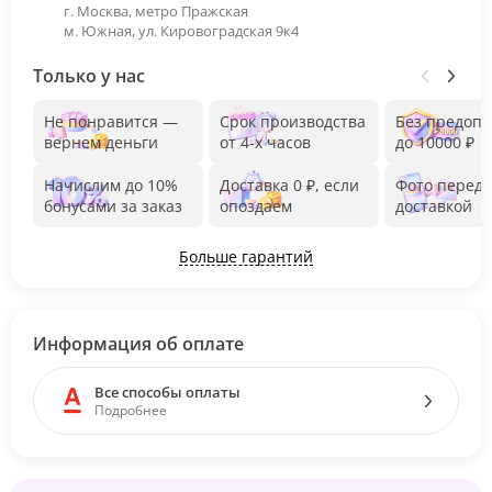
г. Москва, метро Пражская
м. Южная, ул. Кировоградская 9к4
Только у нас
Не понравится —
Срок производства
Без предоп
вернем деньги
от 4-х часов
до 10000 ₽
Начислим до 10%
Доставка 0 ₽, если
Фото перед
бонусами за заказ
опоздаем
доставкой
Больше гарантий
Информация об оплате
Все способы оплаты
Подробнее