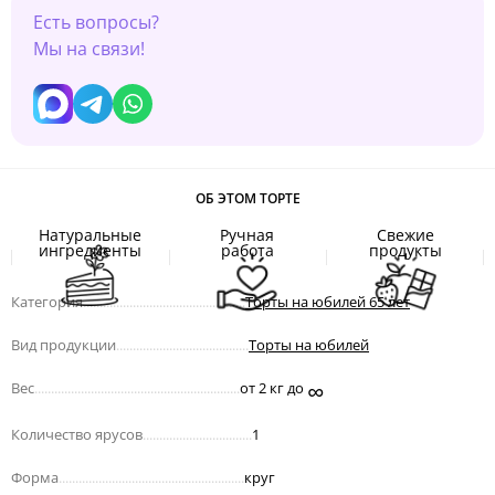
Есть вопросы?
Мы на связи!
ОБ ЭТОМ ТОРТЕ
Натуральные
Ручная
Свежие
ингредиенты
работа
продукты
Категория
.................................................
Торты на юбилей 65 лет
Вид продукции
........................................
Торты на юбилей
∞
Вес
..............................................................
от 2 кг до
Количество ярусов
.................................
1
Форма
........................................................
круг