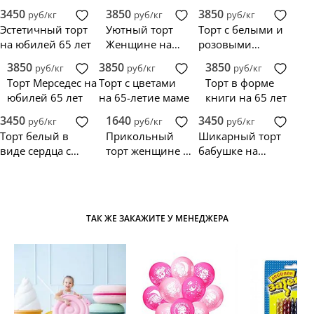
юбилей 65 лет
юбилей 65 лет
юбилей
3450
3850
3850
руб/кг
руб/кг
руб/кг
бочонок с
женщине 65 лет
Эстетичный торт
Уютный торт
Торт с белыми и
цветами
на юбилей 65 лет
Женщине на
розовыми
юбилей 65 лет с
цветами на
3850
3850
3850
руб/кг
руб/кг
руб/кг
клубками и
юбилей
Торт Мерседес на
Торт с цветами
Торт в форме
спицами
женщине 65 лет
юбилей 65 лет
на 65-летие маме
книги на 65 лет
3450
1640
3450
руб/кг
руб/кг
руб/кг
Торт белый в
Прикольный
Шикарный торт
виде сердца с
торт женщине на
бабушке на
красными
65 лет
юбилей 65 лет
цветами
ТАК ЖЕ ЗАКАЖИТЕ У МЕНЕДЖЕРА