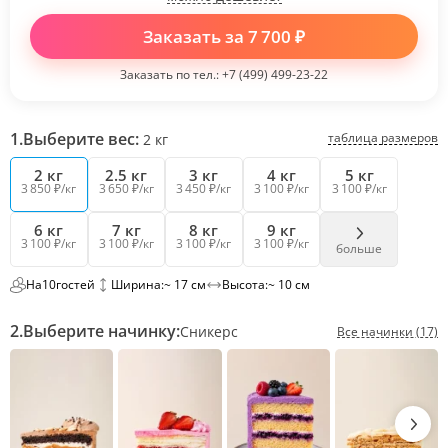
Заказать за
7 700
₽
Заказать по тел.:
+7 (499) 499-23-22
1.
Выберите вес:
таблица размеров
2
кг
2 кг
2.5 кг
3 кг
4 кг
5 кг
3 850 ₽/кг
3 650 ₽/кг
3 450 ₽/кг
3 100 ₽/кг
3 100 ₽/кг
6 кг
7 кг
8 кг
9 кг
3 100 ₽/кг
3 100 ₽/кг
3 100 ₽/кг
3 100 ₽/кг
больше
На
10
гостей
Ширина:
~ 17 см
Высота:
~ 10 см
2.
Выберите начинку:
Сникерс
Все начинки (17)