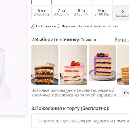
6 кг
7 кг
8 кг
9 кг
3 100 ₽/кг
3 100 ₽/кг
3 100 ₽/кг
3 100 ₽/кг
больш
На
10
гостей
Ширина:
~ 17 см
Высота:
~ 20 см
2.
Выберите начинку:
Сникерс
Все нач
Влажные шоколадные бисквиты, нежный
Со
крем-чиз, прослойка из тягучей карамели и
яркий арахис. Ненавязчивая соленая нотка
объединяет яркий вкус шоколада и тягучей
3.
Пожелания к торту (бесплатно):
карамели, не оставляя ни единого шанса
остаться равнодушным.