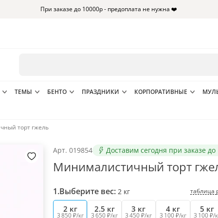
При заказе до 10000р - предоплата не нужна ❤️
ТЕМЫ
БЕНТО
ПРАЗДНИКИ
КОРПОРАТИВНЫЕ
МУЛ
чный торт гжель
Арт.
019854
Доставим сегодня при заказе до 
Минималистичный торт гже
1.
Выберите вес:
таблица 
2
кг
2 кг
2.5 кг
3 кг
4 кг
5 кг
3 850 ₽/кг
3 650 ₽/кг
3 450 ₽/кг
3 100 ₽/кг
3 100 ₽/к