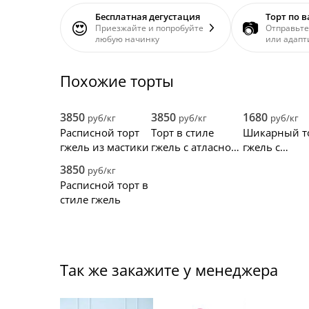
Бесплатная дегустация
Торт по 
😍
📷
Приезжайте и попробуйте
Отправьте
любую начинку
или адапт
Похожие торты
3850
3850
1680
руб/кг
руб/кг
руб/кг
Расписной торт
Торт в стиле
Шикарный т
гжель из мастики
гжель с атласной
гжель с
лентой
фигурками
3850
руб/кг
Расписной торт в
стиле гжель
Так же закажите у менеджера