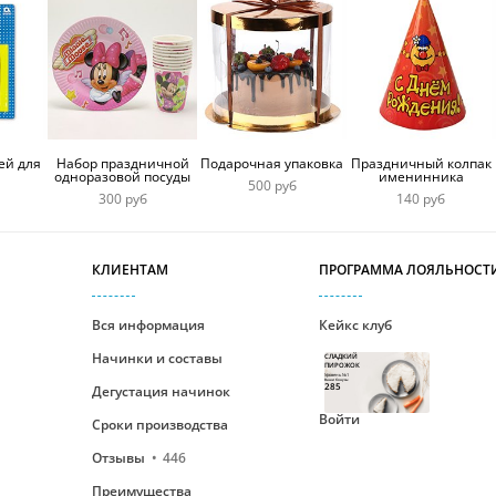
ей для
Набор праздничной
Подарочная упаковка
Праздничный колпак
одноразовой посуды
именинника
500 руб
300 руб
140 руб
КЛИЕНТАМ
ПРОГРАММА ЛОЯЛЬНОСТ
Вся информация
Кейкс клуб
Начинки и составы
СЛАДКИЙ
ПИРОЖОК
Уровень №1
Ваши бонусы
285
Дегустация начинок
Войти
Сроки производства
Отзывы
446
Преимущества