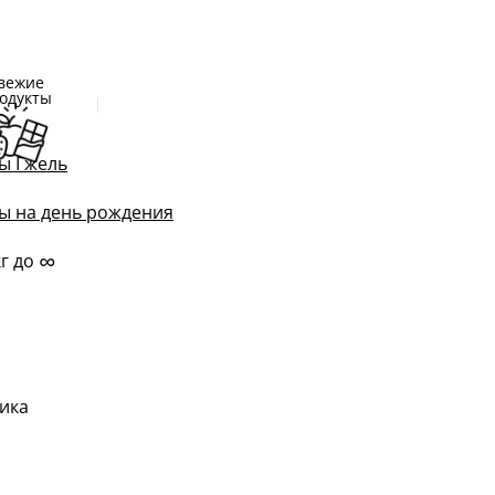
вежие
одукты
ы Гжель
ы на день рождения
∞
кг до
ика