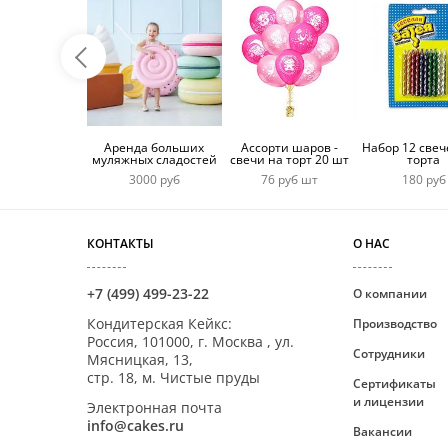
Аренда больших
Ассорти шаров -
Набор 12 свеч
муляжных сладостей
свечи на торт 20 шт
торта
3000 руб
76 руб шт
180 руб
КОНТАКТЫ
О НАС
+7 (499) 499-23-22
О компании
Кондитерская Кейкс
:
Производство
Россия,
101000
,
г. Москва
,
ул.
Сотрудники
Мясницкая, 13,
стр. 18, м. Чистые пруды
Сертификаты
и лицензии
Электронная почта
info@cakes.ru
Вакансии