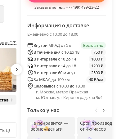
Заказать по тел.:
+7 (499) 499-23-22
е
Информация о доставке
Ежедневно с 10.00 до 18.00
инки (17)
Внутри МКАД от 5 кг
Бесплатно
В течение дня с 10 до 18
750 ₽
В интервале с 10 до 14
1000 ₽
В интервале с 14 до 18
1200 ₽
В интервале 60 минут
2500 ₽
За МКАД до 100 км
40 ₽/км
Самовывоз с 10.00 до 18.00
г. Москва, метро Пражская
м. Южная, ул. Кировоградская 9к4
став
Только у нас
Не понравится —
Срок производства
Без
вернем деньги
от 4-х часов
до 1