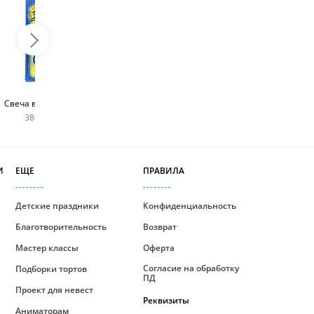
Топпер с любым
Фейерверк для торта
Свеча в виде цифры
словом
180 руб
380 руб шт
400 руб
И
ЕЩЕ
ПРАВИЛА
Детские праздники
Конфиденциальность
Благотворительность
Возврат
Мастер классы
Оферта
Согласие на обработку
Подборки тортов
ПД
Проект для невест
Реквизиты
Аниматорам