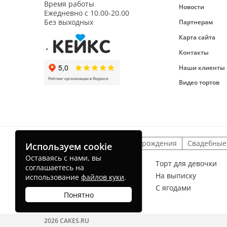
Время работы
Новости
Ежедневно с
10.00-20.00
Без выходных
Партнерам
Карта сайта
Контакты
Наши клиенты
Видео тортов
Детские торты
На день рождения
Свадебные
Используем cookie
Оставаясь с нами, вы
Торт для мальчика
Торт для девочки
соглашаетесь на
На рождение ребенка
На выписку
использование
файлов куки
.
Без мастики
С ягодами
Понятно
Торт радуга
2026 CAKES.RU