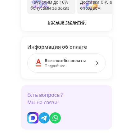
Начислим до 10%
Доставка 0 ₽, если
Фот
бонусами за заказ
опоздаем
дос
Больше гарантий
Информация об оплате
Все способы оплаты
Подробнее
Есть вопросы?
Мы на связи!