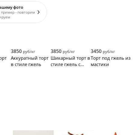
вашему фото
 пример - повторим
ируем
3850
3850
3450
руб/кг
руб/кг
руб/кг
орт
Аккуратный торт
Шикарный торт в
Торт под гжель из
в стиле гжель
стиле гжель с
мастики
цветами