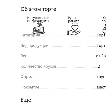
Об этом торте
Натуральные
Ручная
С
ингредиенты
работа
пр
Категория
............................................................
Торт
Вид продукции
...................................................
Торт
Вес
.........................................................................
от 2 
Количество ярусов
............................................
2
Форма
...................................................................
круг
Покрытие
.............................................................
маст
Еще