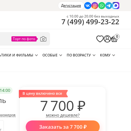
Дегустация
с 10.00 до 20.00 без выходных
7
(
499
)
499-23-22
0
ЬТИКИ И ФИЛЬМЫ
ОСОБЫЕ
ПО ВОЗРАСТУ
КОМУ
14:00
В цену включено все
ль
7 700
₽
размеров
можно дешевле?
Заказать за
7 700
₽
г