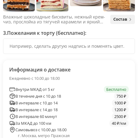
Влажные шоколадные бисквиты, нежный крем-
Состав
чиз, прослойка из тягучей карамели и яркий
арахис. Ненавязчивая соленая нотка объединяет
яркий вкус шоколада и тягучей карамели, не
3.
Пожелания к торту (бесплатно):
оставляя ни единого шанса остаться
равнодушным.
Информация о доставке
Ежедневно с 10.00 до 18.00
Внутри МКАД от 5 кг
Бесплатно
В течение дня с 10 до 18
750 ₽
В интервале с 10 до 14
1000 ₽
В интервале с 14 до 18
1200 ₽
В интервале 60 минут
2500 ₽
За МКАД до 100 км
40 ₽/км
Самовывоз с 10.00 до 18.00
г. Москва, метро Пражская