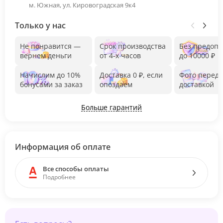
м. Южная, ул. Кировоградская 9к4
Только у нас
Не понравится —
Срок производства
Без предоп
вернем деньги
от 4-х часов
до 10000 ₽
Начислим до 10%
Доставка 0 ₽, если
Фото перед
бонусами за заказ
опоздаем
доставкой
Больше гарантий
Информация об оплате
Все способы оплаты
Подробнее