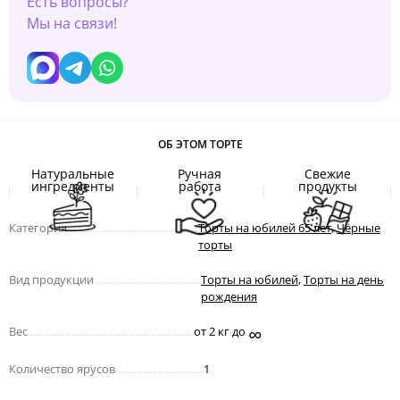
Есть вопросы?
Мы на связи!
ОБ ЭТОМ ТОРТЕ
Натуральные
Ручная
Свежие
ингредиенты
работа
продукты
Категория
.................................................
Торты на юбилей 65 лет
,
Чёрные
торты
Вид продукции
........................................
Торты на юбилей
,
Торты на день
рождения
∞
Вес
..............................................................
от 2 кг до
Количество ярусов
.................................
1