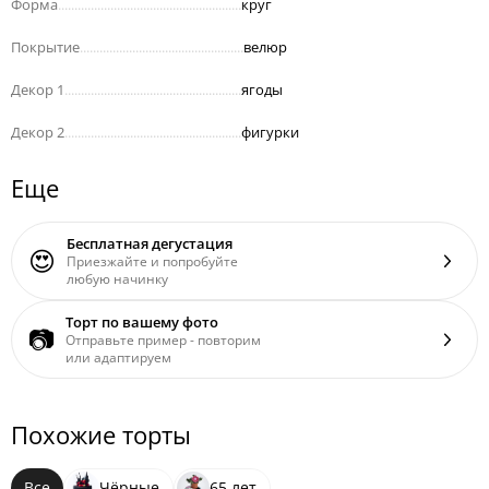
Форма
........................................................
круг
Покрытие
..................................................
велюр
Декор 1
......................................................
ягоды
Декор 2
......................................................
фигурки
Еще
Бесплатная дегустация
😍
Приезжайте и попробуйте
любую начинку
Торт по вашему фото
📷
Отправьте пример - повторим
или адаптируем
Похожие торты
Все
Чёрные
65 лет