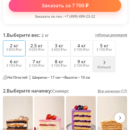
Заказать за
7 700
₽
Заказать по тел.:
+7 (499) 499-23-22
1.
Выберите вес:
таблица размеров
2
кг
2 кг
2.5 кг
3 кг
4 кг
5 кг
3 850 ₽/кг
3 650 ₽/кг
3 450 ₽/кг
3 100 ₽/кг
3 100 ₽/кг
6 кг
7 кг
8 кг
9 кг
3 100 ₽/кг
3 100 ₽/кг
3 100 ₽/кг
3 100 ₽/кг
больше
На
10
гостей
Ширина:
~ 17 см
Высота:
~ 10 см
2.
Выберите начинку:
Сникерс
Все начинки (17)