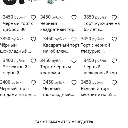
3450
3450
3850
руб/кг
руб/кг
руб/кг
Черный торт с
Черный
Торт мужчине на
цифрой 30
квадратный торт
65 лет с
на юбилей 30 лет
клубникой и
3850
3450
3450
руб/кг
руб/кг
руб/кг
мужчине
макарунс
Чёрный
Квадратный торт
Торт с чёрной
шоколадный
на юбилей
глазурью,
торт на день
дедушке 65 лет
ягодами и орео
3400
3450
3450
руб/кг
руб/кг
руб/кг
рождения
Эффектный
Торт с чёрным
Черный
мужчине
черный
кремом и
велюровый торт
велюровый торт
ягодами
Мерседес
3400
3450
3450
руб/кг
руб/кг
руб/кг
Чёрный торт с
Черный
Вкусный торт
ягодами на день
шоколадный
мужчине на 65
рождения
торт со
лет с голубикой
мужчине
сладостями
ТАК ЖЕ ЗАКАЖИТЕ У МЕНЕДЖЕРА