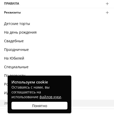
ПРАВИЛА
Реквизиты
Детские торты
На день рождения
Свадебные
Праздничные
На Юбилей
Специальные
По возрасту
Используем cookie
Родным и близким
Оставаясь с нами, вы
соглашаетесь на
Идеи тортов
использование
файлов куки
.
2026 CAKES.RU
Понятно