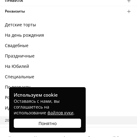
ПРАВИЛА
Реквизиты
Детские торты
На день рождения
Свадебные
Праздничные
На Юбилей
Специальные
По возрасту
Используем cookie
Родным и близким
Оставаясь с нами, вы
соглашаетесь на
Идеи тортов
использование
файлов куки
.
2026 CAKES.RU
Понятно