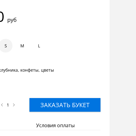
0
руб
S
1
1.5
M
2
L
клубника, конфеты, цветы
ЗАКАЗАТЬ БУКЕТ
Условия оплаты