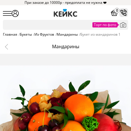
При заказе до 10000р - предоплата не нужна ❤️
0
Главная
/
Букеты
/
Из Фруктов
/
Мандарины
/
Букет из мандаринов 1
Мандарины