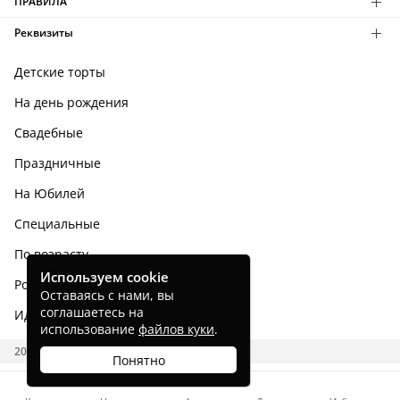
ПРАВИЛА
Реквизиты
Детские торты
На день рождения
Свадебные
Праздничные
На Юбилей
Специальные
По возрасту
Используем cookie
Родным и близким
Оставаясь с нами, вы
соглашаетесь на
Идеи тортов
использование
файлов куки
.
2026 CAKES.RU
Понятно