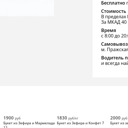
Бесплатно
п
Стоимость
В пределах 
За МКАД 40 
Время
с 8:00 до 20
Самовывоз
м. Пражска
Водитель п
и всегда на
1900
1830
2000
руб
руб/кг
руб
Букет из Зефира и Мармелада
Букет из Зефира и Конфет 7
Букет из з
12