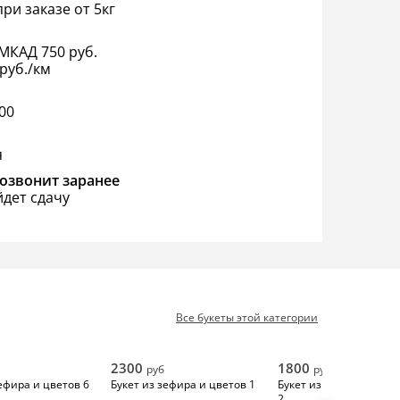
ри заказе от 5кг
МКАД 750 руб.
руб./км
:00
я
озвонит заранее
йдет сдачу
Все букеты этой категории
2300
1800
руб
руб
ефира и цветов 6
Букет из зефира и цветов 1
Букет из Зефира и Ма
2