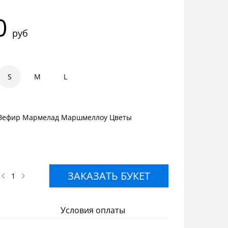
0
руб
S
1
1.5
M
2
L
Зефир Мармелад Маршмеллоу Цветы
ЗАКАЗАТЬ БУКЕТ
Условия оплаты