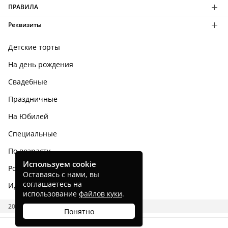
ПРАВИЛА
Реквизиты
Детские торты
На день рождения
Свадебные
Праздничные
На Юбилей
Специальные
По возрасту
Используем cookie
Родным и близким
Оставаясь с нами, вы
соглашаетесь на
Идеи тортов
использование
файлов куки
.
2026 CAKES.RU
Понятно