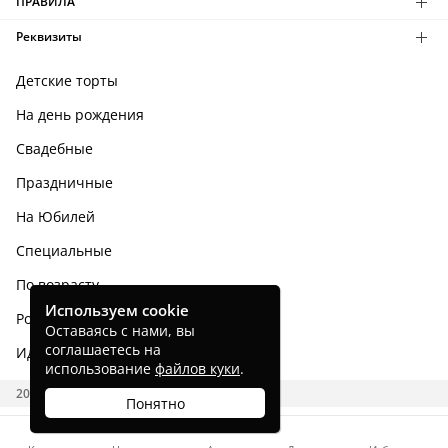
ПРАВИЛА
Реквизиты
Детские торты
На день рождения
Свадебные
Праздничные
На Юбилей
Специальные
По возрасту
Используем cookie
Родным и близким
Оставаясь с нами, вы
соглашаетесь на
Идеи тортов
использование
файлов куки
.
2026 CAKES.RU
Понятно