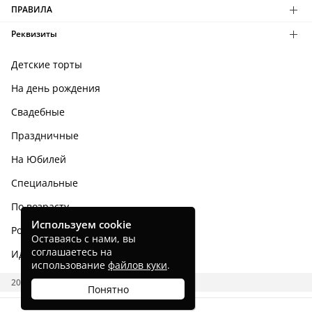
ПРАВИЛА
Реквизиты
Детские торты
На день рождения
Свадебные
Праздничные
На Юбилей
Специальные
По возрасту
Используем cookie
Родным и близким
Оставаясь с нами, вы
соглашаетесь на
Идеи тортов
использование
файлов куки
.
2026 CAKES.RU
Понятно