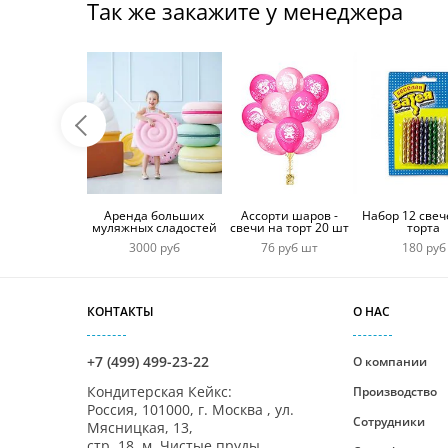
Так же закажите у менеджера
Аренда больших
Ассорти шаров -
Набор 12 свеч
муляжных сладостей
свечи на торт 20 шт
торта
3000 руб
76 руб шт
180 руб
КОНТАКТЫ
О НАС
+7 (499) 499-23-22
О компании
Кондитерская Кейкс
:
Производство
Россия,
101000
,
г. Москва
,
ул.
Сотрудники
Мясницкая, 13,
стр. 18, м. Чистые пруды