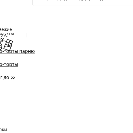
вежие
одукты
о-торты парню
о-торты
∞
кг до
м
рки