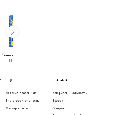
Топпер с любым
Фейерверк для торта
Свеча в виде цифры
словом
180 руб
380 руб шт
400 руб
И
ЕЩЕ
ПРАВИЛА
Детские праздники
Конфиденциальность
Благотворительность
Возврат
Мастер классы
Оферта