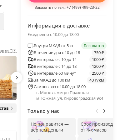
г
Заказать по тел.:
+7 (499) 499-23-22
е
Информация о доставке
Ежедневно с 10.00 до 18.00
Внутри МКАД от 5 кг
Бесплатно
инки (17)
В течение дня с 10 до 18
750 ₽
В интервале с 10 до 14
1000 ₽
В интервале с 14 до 18
1200 ₽
В интервале 60 минут
2500 ₽
За МКАД до 100 км
40 ₽/км
Самовывоз с 10.00 до 18.00
г. Москва, метро Пражская
м. Южная, ул. Кировоградская 9к4
став
Только у нас
Не понравится —
Срок производства
Без
вернем деньги
от 4-х часов
до 1