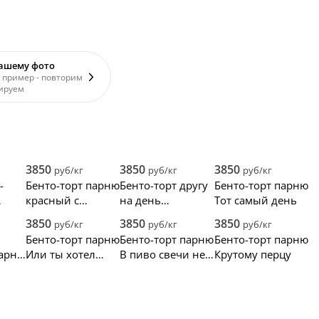
вашему фото
 пример - повторим
ируем
3850
3850
3850
руб/кг
руб/кг
руб/кг
-
Бенто-торт парню
Бенто-торт другу
Бенто-торт парню
красный с
на день
Тот самый день
белыми
рождения
3850
3850
3850
руб/кг
руб/кг
руб/кг
сердечками
й
Бенто-торт парню
Бенто-торт парню
Бенто-торт парню
парню
Или ты хотел
В пиво свечи не
Крутому перцу
новые диски
втыкаются