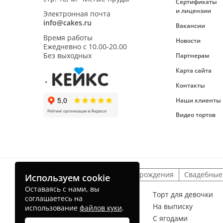
Сертификаты
и лицензии
Электронная почта
info@cakes.ru
Вакансии
Время работы
Новости
Ежедневно с
10.00-20.00
Без выходных
Партнерам
Карта сайта
Контакты
Наши клиенты
Видео тортов
Детские торты
На день рождения
Свадебные
Используем cookie
Оставаясь с нами, вы
Торт для мальчика
Торт для девочки
соглашаетесь на
На рождение ребенка
На выписку
использование
файлов куки
.
Без мастики
С ягодами