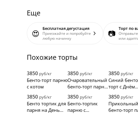
Еще
Бесплатная дегустация
Торт по 
😍
📷
Приезжайте и попробуйте
Отправьте
любую начинку
или адапт
Похожие торты
3850
3850
3850
руб/кг
руб/кг
руб/кг
Бенто-торт парню
Очаровательный
Синий бенто
с котом
бенто-торт парню
торт с Днём
с сердечками и
Рождения
3850
3850
3850
руб/кг
руб/кг
руб/кг
котиками
любимый
Бенто тортик для
Бенто-тортик
Прикольны
парня на День
парню с
бенто-торт 
Рождения
прикольной
Даниилу
надписью