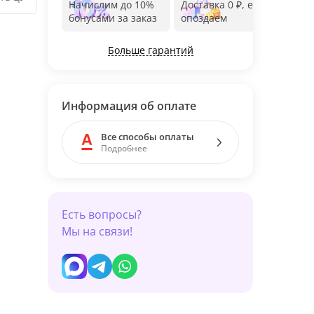
Начислим до 10%
Доставка 0 ₽, если
Фот
бонусами за заказ
опоздаем
дос
Больше гарантий
Информация об оплате
Все способы оплаты
Подробнее
Есть вопросы?
Мы на связи!