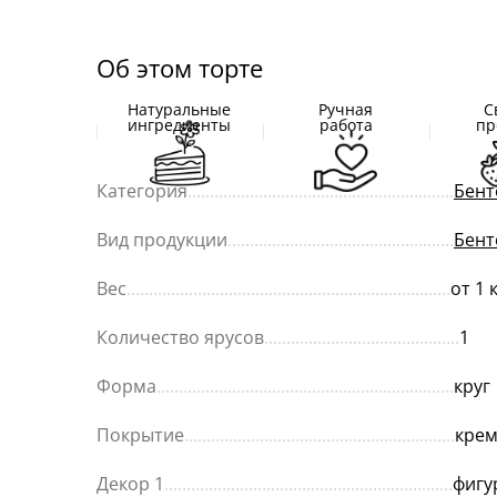
Об этом торте
Натуральные
Ручная
С
ингредиенты
работа
пр
Категория
............................................................
Бент
Вид продукции
...................................................
Бент
Вес
.........................................................................
от 1 
Количество ярусов
............................................
1
Форма
...................................................................
круг
Покрытие
.............................................................
кре
Декор 1
.................................................................
фигу