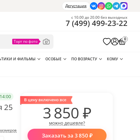
Дегустация
с 10.00 до 20.00 без выходных
7
(
499
)
499-23-22
0
ЬТИКИ И ФИЛЬМЫ
ОСОБЫЕ
ПО ВОЗРАСТУ
КОМУ
14:00
В цену включено все
я 25
3 850
₽
можно дешевле?
размеров
Заказать за
3 850
₽