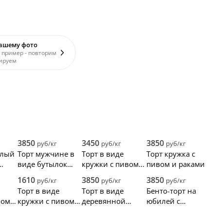
вашему фото
 пример - повторим
ируем
3850
3450
3850
руб/кг
руб/кг
руб/кг
елый
Торт мужчине в
Торт в виде
Торт кружка с
виде бутылок
кружки с пивом и
пивом и раками
пива
надписью для
1610
3850
3850
руб/кг
руб/кг
руб/кг
Алексея
Торт в виде
Торт в виде
Бенто-торт на
вом,
кружки с пивом
деревянной
юбилей с
моном
мужу на 40 лет
кружки с пивом
прикольной