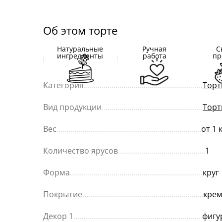
Об этом торте
Натуральные
Ручная
С
ингредиенты
работа
пр
Категория
............................................................
Торт
Вид продукции
...................................................
Торт
Вес
.........................................................................
от 1 
Количество ярусов
............................................
1
Форма
...................................................................
круг
Покрытие
.............................................................
кре
Декор 1
.................................................................
фигу