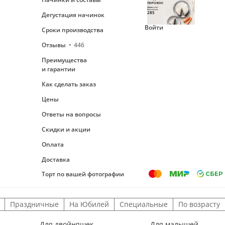
ПИРОЖОК
Уровень №1
Ваши бонусы
285
Дегустация начинок
Войти
Сроки производства
Отзывы
446
Преимущества
и гарантии
Как сделать заказ
Цены
Ответы на вопросы
Скидки и акции
Оплата
Доставка
Торт по вашей фотографии
Праздничные
На Юбилей
Специальные
По возрасту
Для двойняшек
Для малышей