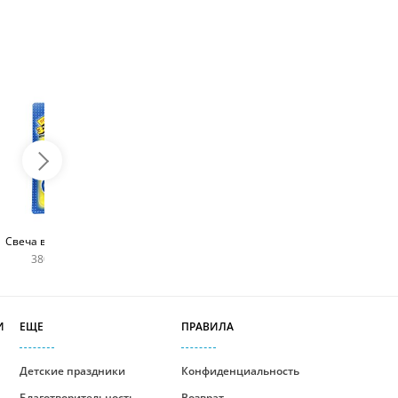
Топпер с любым
Фейерверк для торта
Свеча в виде цифры
словом
180 руб
380 руб шт
400 руб
И
ЕЩЕ
ПРАВИЛА
Детские праздники
Конфиденциальность
Благотворительность
Возврат