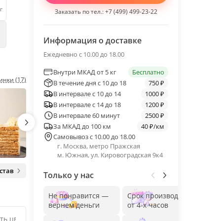
г
Заказать по тел.:
+7 (499) 499-23-22
е
Информация о доставке
Ежедневно с 10.00 до 18.00
Внутри МКАД от 5 кг
Бесплатно
инки (17)
В течение дня с 10 до 18
750 ₽
В интервале с 10 до 14
1000 ₽
В интервале с 14 до 18
1200 ₽
В интервале 60 минут
2500 ₽
За МКАД до 100 км
40 ₽/км
Самовывоз с 10.00 до 18.00
г. Москва, метро Пражская
м. Южная, ул. Кировоградская 9к4
став
Только у нас
Не понравится —
Срок производства
Без
вернем деньги
от 4-х часов
до 1