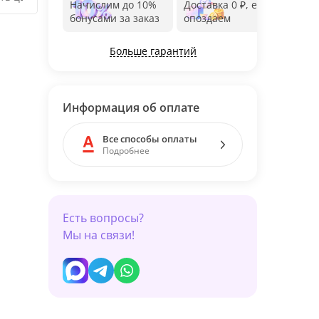
Начислим до 10%
Доставка 0 ₽, если
Фот
бонусами за заказ
опоздаем
дос
Больше гарантий
Информация об оплате
Все способы оплаты
Подробнее
Есть вопросы?
Мы на связи!