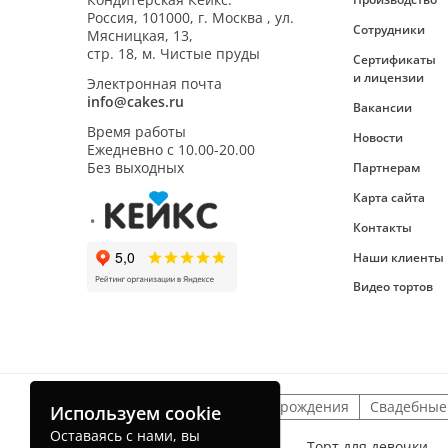
Россия,
101000
,
г. Москва
,
ул.
Сотрудники
Мясницкая, 13,
стр. 18, м. Чистые пруды
Сертификаты
и лицензии
Электронная почта
info@cakes.ru
Вакансии
Время работы
Новости
Ежедневно с
10.00-20.00
Без выходных
Партнерам
Карта сайта
Контакты
Наши клиенты
Видео тортов
Детские торты
На день рождения
Свадебные
Используем cookie
Оставаясь с нами, вы
Торт для мальчика
Торт для девочки