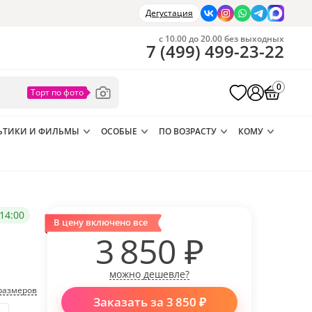
Дегустация
с 10.00 до 20.00 без выходных
7
(
499
)
499-23-22
0
ЬТИКИ И ФИЛЬМЫ
ОСОБЫЕ
ПО ВОЗРАСТУ
КОМУ
14:00
В цену включено все
3 850
₽
можно дешевле?
размеров
Заказать за
3 850
₽