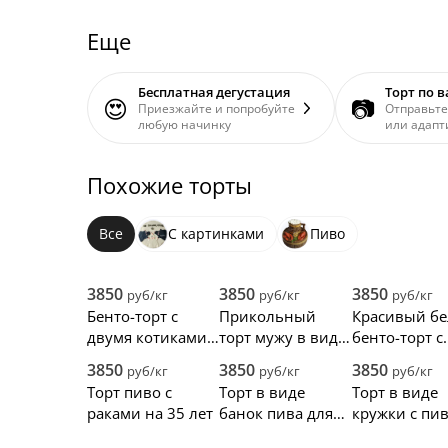
Еще
Бесплатная дегустация
Торт по 
😍
📷
Приезжайте и попробуйте
Отправьте
любую начинку
или адапт
Похожие торты
Все
С картинками
Пиво
3850
3850
3850
руб/кг
руб/кг
руб/кг
Бенто-торт с
Прикольный
Красивый б
двумя котиками
торт мужу в виде
бенто-торт с
на день
кружки пива на
крысками
3850
3850
3850
руб/кг
руб/кг
руб/кг
рождения
30 лет
Торт пиво с
Торт в виде
Торт в виде
раками на 35 лет
банок пива для
кружки с пи
Димы
раком и ли