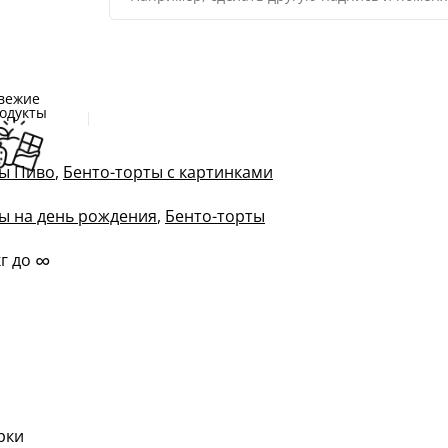
вежие
одукты
ы Пиво
,
Бенто-торты с картинками
ы на день рождения
,
Бенто-торты
∞
кг до
м
рки