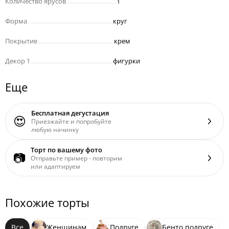
Количество ярусов
.................................
1
Форма
........................................................
круг
Покрытие
..................................................
крем
Декор 1
......................................................
фигурки
Еще
Бесплатная дегустация
😍
Приезжайте и попробуйте
любую начинку
Торт по вашему фото
📷
Отправьте пример - повторим
или адаптируем
Похожие торты
Все
Женщинам
Подруге
Бенто подруге