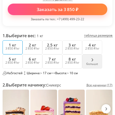
Заказать за
3 850
₽
Заказать по тел.:
+7 (499) 499-23-22
1.
Выберите вес:
таблица размеров
1
кг
1 кг
2 кг
2.5 кг
3 кг
4 кг
3 850 ₽/кг
2 850 ₽/кг
2 850 ₽/кг
2 850 ₽/кг
2 850 ₽/кг
5 кг
6 кг
7 кг
8 кг
2 850 ₽/кг
2 850 ₽/кг
2 850 ₽/кг
2 850 ₽/кг
больше
На
5
гостей
Ширина:
~ 17 см
Высота:
~ 10 см
2.
Выберите начинку:
Сникерс
Все начинки (17)