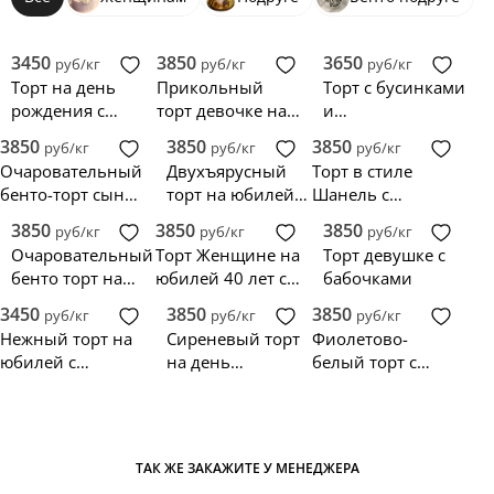
3450
3850
3650
руб/кг
руб/кг
руб/кг
Торт на день
Прикольный
Торт с бусинками
рождения с
торт девочке на
и
поздравительной
20 лет с мопсом и
позолоченными
3850
3850
3850
руб/кг
руб/кг
руб/кг
надписью
надписью
цветами
Очаровательный
Двухъярусный
Торт в стиле
бенто-торт сыну
торт на юбилей
Шанель с
на день
женщине
фигуркой
3850
3850
3850
руб/кг
руб/кг
руб/кг
рождения
девочки
Очаровательный
Торт Женщине на
Торт девушке с
бенто торт на
юбилей 40 лет с
бабочками
юбилей
зигзагами и
3450
3850
3850
руб/кг
руб/кг
руб/кг
женщине
розами
Нежный торт на
Сиреневый торт
Фиолетово-
юбилей с
на день
белый торт с
надписью
рождения
рюшами на
женщине 40 лет
юбилей
ТАК ЖЕ ЗАКАЖИТЕ У МЕНЕДЖЕРА