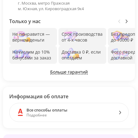
г. Москва, метро Пражская
м. Южная, ул. Кировоградская 9к4
Только у нас
Не понравится —
Срок производства
Без предоп
вернем деньги
от 4-х часов
до 10000 ₽
Начислим до 10%
Доставка 0 ₽, если
Фото перед
бонусами за заказ
опоздаем
доставкой
Больше гарантий
Информация об оплате
Все способы оплаты
Подробнее