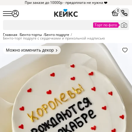
При заказе до 10000р - предоплата не нужна ❤️
0
Главная
/
Бенто-торты
/
Бенто подруге
/
Бенто-торт подруге с сердечками и прикольной надписью
Можно изменить декор
Цвет покрытия, надписи,
элементы и фигурки.