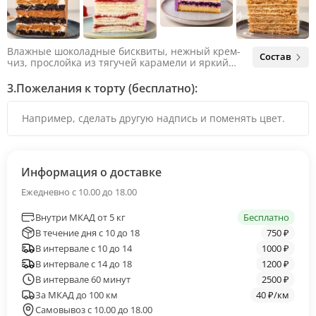
Влажные шоколадные бисквиты, нежный крем-
Состав
чиз, прослойка из тягучей карамели и яркий
арахис. Ненавязчивая соленая нотка объединяет
яркий вкус шоколада и тягучей карамели, не
3.
Пожелания к торту (бесплатно):
оставляя ни единого шанса остаться
равнодушным.
Информация о доставке
Ежедневно с 10.00 до 18.00
Внутри МКАД от 5 кг
Бесплатно
В течение дня с 10 до 18
750 ₽
В интервале с 10 до 14
1000 ₽
В интервале с 14 до 18
1200 ₽
В интервале 60 минут
2500 ₽
За МКАД до 100 км
40 ₽/км
Самовывоз с 10.00 до 18.00