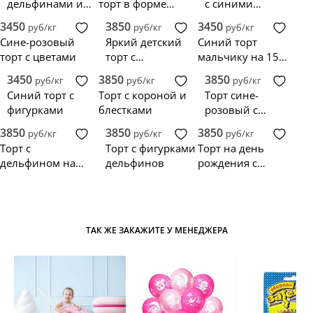
дельфинами и
торт в форме
с синими
декором из
сердца
контрастными
3450
3850
3450
руб/кг
руб/кг
руб/кг
пряников
мазками
Сине-розовый
Яркий детский
Синий торт
торт с цветами
торт с
мальчику на 15
дельфином
лет с шариками
3450
3850
3850
руб/кг
руб/кг
руб/кг
Синий торт с
Торт с короной и
Торт сине-
фигурками
блестками
розовый с
дельфином
3850
3850
3850
руб/кг
руб/кг
руб/кг
Торт с
Торт с фигурками
Торт на день
дельфином на
дельфинов
рождения с
годик
дельфином
ТАК ЖЕ ЗАКАЖИТЕ У МЕНЕДЖЕРА