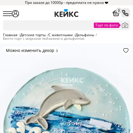
При заказе до 10000р - предоплата не нужна ❤️
0
Главная
/
Детские торты
/
С животными
/
Дельфины
/
Бенто торт с морским пейзажем и дельфином
Можно изменить декор
Цвет покрытия, надписи,
элементы и фигурки.