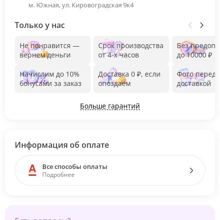
м. Южная, ул. Кировоградская 9к4
Только у нас
Не понравится —
Срок производства
Без предоп
вернем деньги
от 4-х часов
до 10000 ₽
Начислим до 10%
Доставка 0 ₽, если
Фото перед
бонусами за заказ
опоздаем
доставкой
Больше гарантий
Информация об оплате
Все способы оплаты
Подробнее