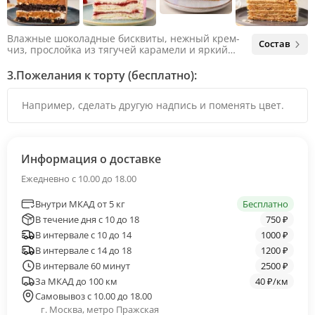
Влажные шоколадные бисквиты, нежный крем-
Состав
чиз, прослойка из тягучей карамели и яркий
арахис. Ненавязчивая соленая нотка объединяет
яркий вкус шоколада и тягучей карамели, не
3.
Пожелания к торту (бесплатно):
оставляя ни единого шанса остаться
равнодушным.
Информация о доставке
Ежедневно с 10.00 до 18.00
Внутри МКАД от 5 кг
Бесплатно
В течение дня с 10 до 18
750 ₽
В интервале с 10 до 14
1000 ₽
В интервале с 14 до 18
1200 ₽
В интервале 60 минут
2500 ₽
За МКАД до 100 км
40 ₽/км
Самовывоз с 10.00 до 18.00
г. Москва, метро Пражская