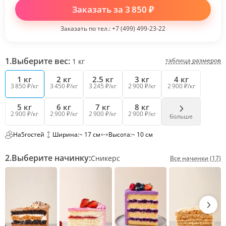
Заказать за
3 850
₽
Заказать по тел.:
+7 (499) 499-23-22
1.
Выберите вес:
таблица размеров
1
кг
1 кг
2 кг
2.5 кг
3 кг
4 кг
3 850 ₽/кг
3 450 ₽/кг
3 245 ₽/кг
2 900 ₽/кг
2 900 ₽/кг
5 кг
6 кг
7 кг
8 кг
2 900 ₽/кг
2 900 ₽/кг
2 900 ₽/кг
2 900 ₽/кг
больше
На
5
гостей
Ширина:
~ 17 см
Высота:
~ 10 см
2.
Выберите начинку:
Сникерс
Все начинки (17)