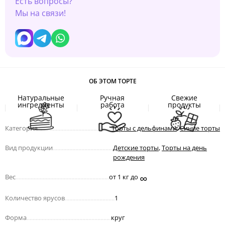
Есть вопросы?
Мы на связи!
ОБ ЭТОМ ТОРТЕ
Натуральные
Ручная
Свежие
ингредиенты
работа
продукты
Категория
.................................................
Торты с дельфинами
,
Синие торты
Вид продукции
........................................
Детские торты
,
Торты на день
рождения
∞
Вес
..............................................................
от 1 кг до
Количество ярусов
.................................
1
Форма
........................................................
круг