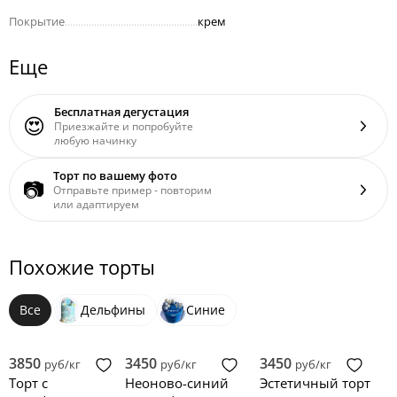
Покрытие
..................................................
крем
Еще
Бесплатная дегустация
😍
Приезжайте и попробуйте
любую начинку
Торт по вашему фото
📷
Отправьте пример - повторим
или адаптируем
Похожие торты
Все
Дельфины
Синие
3850
3450
3450
руб/кг
руб/кг
руб/кг
Торт с
Неоново-синий
Эстетичный торт