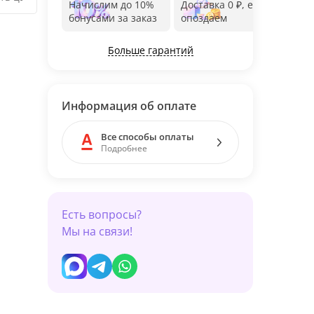
Начислим до 10%
Доставка 0 ₽, если
Фот
бонусами за заказ
опоздаем
дос
Больше гарантий
Информация об оплате
Все способы оплаты
Подробнее
Есть вопросы?
Мы на связи!