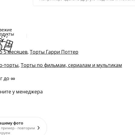
вежие
одукты
о 5 месяцев
,
Торты Гарри Поттер
о-торты
,
Торты по фильмам, сериалам и мультикам
∞
кг до
ните у менеджера
вашему фото
 пример - повторим
ируем