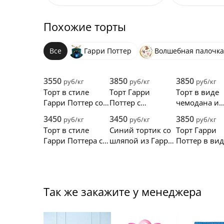
Похожие торты
Все
Гарри Поттер
Волшебная палочка
3550
3850
3850
руб/кг
руб/кг
руб/кг
Торт в стиле
Торт Гарри
Торт в виде
Гарри Поттер со
Поттер с
чемодана и
шляпой и
фигуркой совы
очками Гарр
3450
3450
3850
руб/кг
руб/кг
руб/кг
волшебной
Поттера
Торт в стиле
Синий тортик со
Торт Гарри
палочкой
Гарри Поттера с
шляпой из Гарри
Поттер в вид
фигурками и
Поттера
книги со шл
надписью
Так же закажите у менеджера