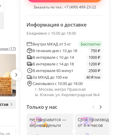
г
Заказать по тел.:
+7 (499) 499-23-22
е
Информация о доставке
Ежедневно с 10.00 до 18.00
Внутри МКАД от 5 кг
Бесплатно
инки (17)
В течение дня с 10 до 18
750 ₽
В интервале с 10 до 14
1000 ₽
В интервале с 14 до 18
1200 ₽
В интервале 60 минут
2500 ₽
За МКАД до 100 км
40 ₽/км
Самовывоз с 10.00 до 18.00
г. Москва, метро Пражская
м. Южная, ул. Кировоградская 9к4
став
Только у нас
Не понравится —
Срок производства
Без
вернем деньги
от 4-х часов
до 1