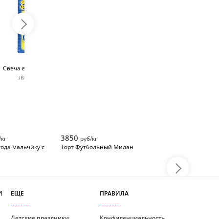
Топпер с любым
Фейерверк для торта
Свеча в виде цифры
словом
180 руб
380 руб шт
400 руб
3850
/кг
руб/кг
года мальчику с
Торт Футбольный Милан
И
ЕЩЕ
ПРАВИЛА
Детские праздники
Конфиденциальность