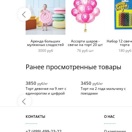
Аренда больших
Ассорти шаров -
Набор 12 свеч
муляжных сладостей
свечи на торт 20 шт
торта
3000 руб
76 руб шт
180 руб
Ранее просмотренные товары
3850
3450
руб/кг
руб/кг
Торт девочке на 9 лет с
Торт на 2 года мальчику с
единорогом и цифрой
поездами
КОНТАКТЫ
О НАС
+7 (499) 499-23-22
О компании