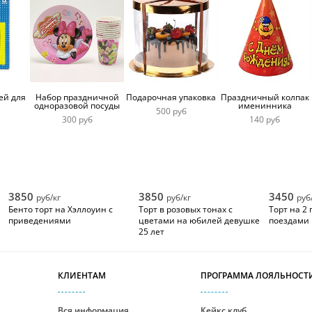
ей для
Набор праздничной
Подарочная упаковка
Праздничный колпак
одноразовой посуды
именинника
500 руб
300 руб
140 руб
3850
3850
3450
руб/кг
руб/кг
руб
Бенто торт на Хэллоуин с
Торт в розовых тонах с
Торт на 2 
приведениями
цветами на юбилей девушке
поездами
25 лет
КЛИЕНТАМ
ПРОГРАММА ЛОЯЛЬНОСТ
Вся информация
Кейкс клуб