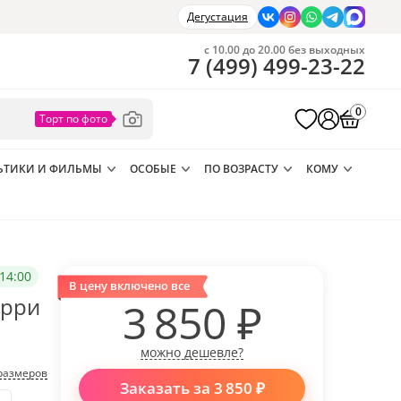
Дегустация
с 10.00 до 20.00 без выходных
7
(
499
)
499-23-22
0
ЬТИКИ И ФИЛЬМЫ
ОСОБЫЕ
ПО ВОЗРАСТУ
КОМУ
14:00
В цену включено все
арри
3 850
₽
можно дешевле?
размеров
Заказать за
3 850
₽