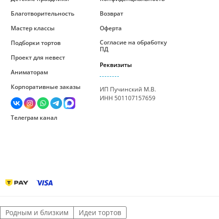
Благотворительность
Возврат
Мастер классы
Оферта
Согласие на обработку
Подборки тортов
ПД
Проект для невест
Реквизиты
Аниматорам
Корпоративные заказы
ИП Пучинский М.В.
ИНН 501107157659
Телеграм канал
Родным и близким
Идеи тортов