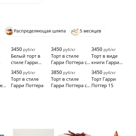
Распределяющая шляпа
5 месяцев
3450
3450
3450
руб/кг
руб/кг
руб/кг
Белый торт в
Торт в стиле
Торт в виде
стиле Гарри
Гарри Поттера со
книги Гарри
и
Поттера с
шляпой и
Поттера со
3450
3850
3450
руб/кг
руб/кг
руб/кг
шарфом и
палочкой
шляпой и очками
Торт в стиле
Торт в стиле
Торт Гарри
волшебной
е
Гарри Поттера
Гарри Поттера со
Поттер 15
палочкой
япой
шляпой