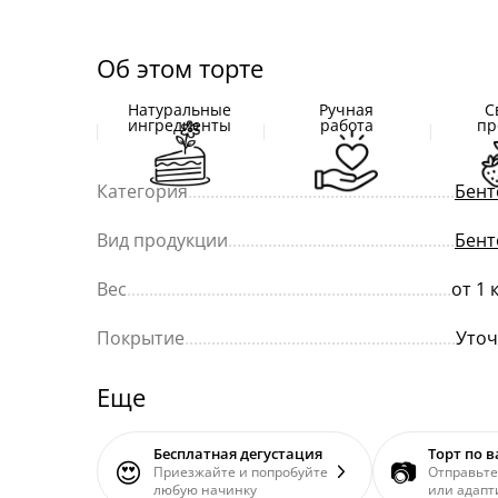
Об этом торте
Натуральные
Ручная
С
ингредиенты
работа
пр
Категория
............................................................
Бент
Вид продукции
...................................................
Бент
Вес
.........................................................................
от 1 
Покрытие
.............................................................
Уточ
Еще
Бесплатная дегустация
Торт по 
😍
📷
Приезжайте и попробуйте
Отправьте
любую начинку
или адапт