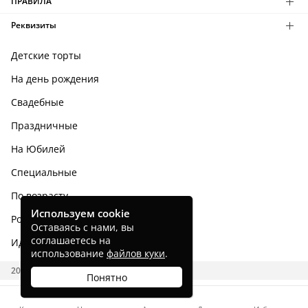
ПРАВИЛА
Реквизиты
Детские торты
На день рождения
Свадебные
Праздничные
На Юбилей
Специальные
По возрасту
Используем cookie
Родным и близким
Оставаясь с нами, вы
соглашаетесь на
Идеи тортов
использование
файлов куки
.
2026 CAKES.RU
Понятно