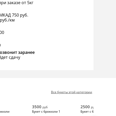
ри заказе от 5кг
МКАД 750 руб.
руб./км
:00
я
озвонит заранее
йдет сдачу
Все букеты этой категории
3500
2500
руб
руб
окколи
Букет с брокколи 1
Букет с брокколи 4