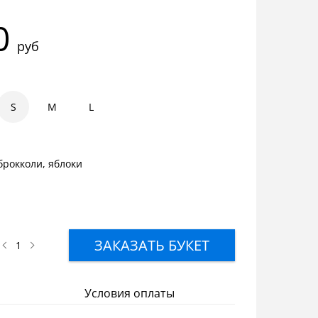
0
руб
S
1
1.5
M
2
L
брокколи, яблоки
ЗАКАЗАТЬ БУКЕТ
Условия оплаты