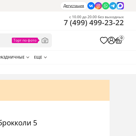
Дегустация
с 10.00 до 20.00 без выходных
7
(
499
)
499-23-22
0
РАЗДНИЧНЫЕ
ЕЩЕ
 брокколи 5