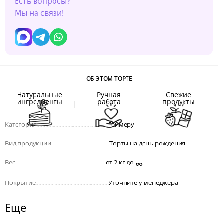
Есть вопросы?
Мы на связи!
ОБ ЭТОМ ТОРТЕ
Натуральные
Ручная
Свежие
ингредиенты
работа
продукты
Категория
.................................................
Геймеру
Вид продукции
........................................
Торты на день рождения
∞
Вес
..............................................................
от 2 кг до
Покрытие
..................................................
Уточните у менеджера
Еще