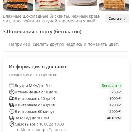
Влажные шоколадные бисквиты, нежный крем-
Состав
чиз, прослойка из тягучей карамели и яркий
арахис. Ненавязчивая соленая нотка объединяет
яркий вкус шоколада и тягучей карамели, не
3.
Пожелания к торту (бесплатно):
оставляя ни единого шанса остаться
равнодушным.
Информация о доставке
Ежедневно с 10.00 до 18.00
Внутри МКАД от 5 кг
Бесплатно
В течение дня с 10 до 18
750 ₽
В интервале с 10 до 14
1000 ₽
В интервале с 14 до 18
1200 ₽
В интервале 60 минут
2500 ₽
За МКАД до 100 км
40 ₽/км
Самовывоз с 10.00 до 18.00
г. Москва, метро Пражская