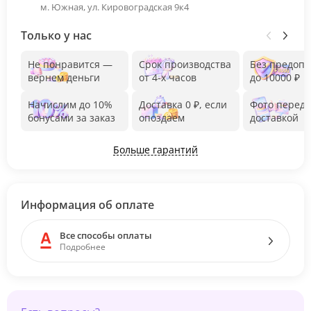
м. Южная, ул. Кировоградская 9к4
Только у нас
Не понравится —
Срок производства
Без предоп
вернем деньги
от 4-х часов
до 10000 ₽
Начислим до 10%
Доставка 0 ₽, если
Фото перед
бонусами за заказ
опоздаем
доставкой
Больше гарантий
Информация об оплате
Все способы оплаты
Подробнее