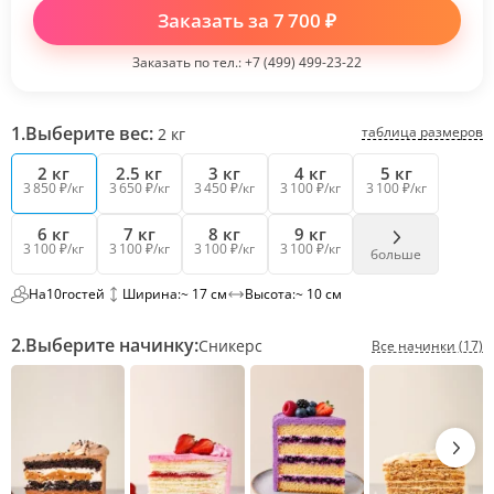
Заказать за
7 700
₽
Заказать по тел.:
+7 (499) 499-23-22
1.
Выберите вес:
таблица размеров
2
кг
2 кг
2.5 кг
3 кг
4 кг
5 кг
3 850 ₽/кг
3 650 ₽/кг
3 450 ₽/кг
3 100 ₽/кг
3 100 ₽/кг
6 кг
7 кг
8 кг
9 кг
3 100 ₽/кг
3 100 ₽/кг
3 100 ₽/кг
3 100 ₽/кг
больше
На
10
гостей
Ширина:
~ 17 см
Высота:
~ 10 см
2.
Выберите начинку:
Сникерс
Все начинки (17)