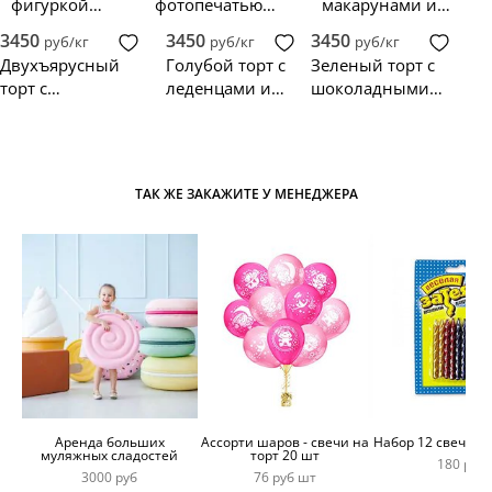
фигуркой
фотопечатью
макарунами и
джойстика
джойстиков
конфетами
3450
3450
3450
руб/кг
руб/кг
руб/кг
Двухъярусный
Голубой торт с
Зеленый торт с
торт с
леденцами и
шоколадными
джойстиком и
джойстиком
шарами
наушниками для
геймера
ТАК ЖЕ ЗАКАЖИТЕ У МЕНЕДЖЕРА
Аренда больших
Ассорти шаров - свечи на
Набор 12 свечей 
муляжных сладостей
торт 20 шт
180 руб
3000 руб
76 руб шт