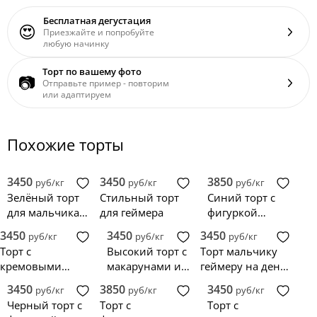
Бесплатная дегустация
😍
Приезжайте и попробуйте
любую начинку
Торт по вашему фото
📷
Отправьте пример - повторим
или адаптируем
Похожие торты
3450
3450
3850
руб/кг
руб/кг
руб/кг
Зелёный торт
Стильный торт
Синий торт с
для мальчика
для геймера
фигуркой
геймера
джойстика
3450
3450
3450
руб/кг
руб/кг
руб/кг
Торт с
Высокий торт с
Торт мальчику
кремовыми
макарунами и
геймеру на день
каемками и
шоколадными
рождения 9 лет
3450
3850
3450
руб/кг
руб/кг
руб/кг
фотопечатью
шарами
Черный торт с
Торт с
Торт с