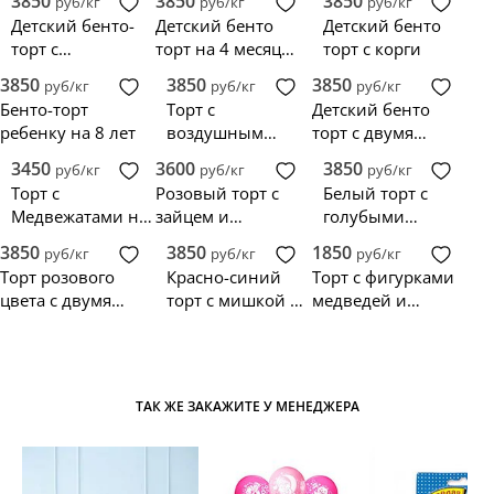
3850
3850
3850
руб/кг
руб/кг
руб/кг
Детский бенто-
Детский бенто
Детский бенто
торт с
торт на 4 месяца
торт с корги
медвежатами для
с медвежатами
3850
3850
3850
руб/кг
руб/кг
руб/кг
малыша
Бенто-торт
Торт с
Детский бенто
ребенку на 8 лет
воздушным
торт с двумя
шаром на день
мишками на 8
3450
3600
3850
руб/кг
руб/кг
руб/кг
рождения
месяцев
Торт с
Розовый торт с
Белый торт с
малышу
Медвежатами на
зайцем и
голубыми
пикнике
сладостями
пуговицами и
3850
3850
1850
руб/кг
руб/кг
руб/кг
медведем
Торт розового
Красно-синий
Торт с фигурками
цвета с двумя
торт с мишкой в
медведей и
мишками
виде цирка
цифрами
ТАК ЖЕ ЗАКАЖИТЕ У МЕНЕДЖЕРА