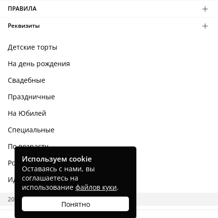
ПРАВИЛА
Реквизиты
Детские торты
На день рождения
Свадебные
Праздничные
На Юбилей
Специальные
По возрасту
Используем cookie
Родным и близким
Оставаясь с нами, вы
соглашаетесь на
Идеи тортов
использование
файлов куки
.
2026 CAKES.RU
Понятно