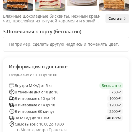
Влажные шоколадные бисквиты, нежный крем-
Состав
чиз, прослойка из тягучей карамели и яркий
арахис. Ненавязчивая соленая нотка объединяет
яркий вкус шоколада и тягучей карамели, не
3.
Пожелания к торту (бесплатно):
оставляя ни единого шанса остаться
равнодушным.
Информация о доставке
Ежедневно с 10.00 до 18.00
Внутри МКАД от 5 кг
Бесплатно
В течение дня с 10 до 18
750 ₽
В интервале с 10 до 14
1000 ₽
В интервале с 14 до 18
1200 ₽
В интервале 60 минут
2500 ₽
За МКАД до 100 км
40 ₽/км
Самовывоз с 10.00 до 18.00
г. Москва, метро Пражская