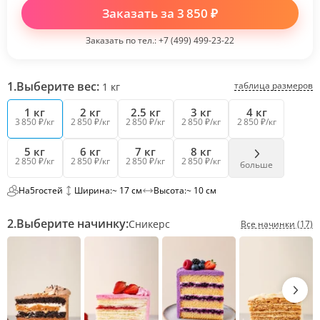
Заказать за
3 850
₽
Заказать по тел.:
+7 (499) 499-23-22
1.
Выберите вес:
таблица размеров
1
кг
1 кг
2 кг
2.5 кг
3 кг
4 кг
3 850 ₽/кг
2 850 ₽/кг
2 850 ₽/кг
2 850 ₽/кг
2 850 ₽/кг
5 кг
6 кг
7 кг
8 кг
2 850 ₽/кг
2 850 ₽/кг
2 850 ₽/кг
2 850 ₽/кг
больше
На
5
гостей
Ширина:
~ 17 см
Высота:
~ 10 см
2.
Выберите начинку:
Сникерс
Все начинки (17)