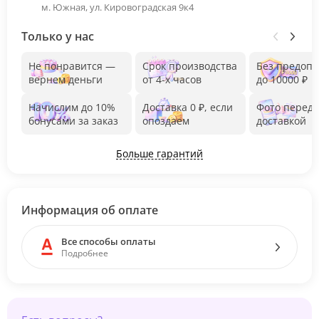
м. Южная, ул. Кировоградская 9к4
Только у нас
Не понравится —
Срок производства
Без предоп
вернем деньги
от 4-х часов
до 10000 ₽
Начислим до 10%
Доставка 0 ₽, если
Фото перед
бонусами за заказ
опоздаем
доставкой
Больше гарантий
Информация об оплате
Все способы оплаты
Подробнее