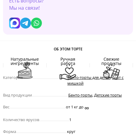
Есть вопросы?
Мы на связи!
ОБ ЭТОМ ТОРТЕ
Натуральные
Ручная
Свежие
ингредиенты
работа
продукты
Категория
.................................................
Бенто-торты для детей
,
Торт с
мишкой
Вид продукции
........................................
Бенто-торты
,
Детские торты
∞
Вес
..............................................................
от 1 кг до
Количество ярусов
.................................
1
Форма
........................................................
круг