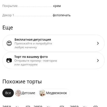
Покрытие
..................................................
крем
Декор 1
......................................................
фотопечать
Еще
Бесплатная дегустация
😍
Приезжайте и попробуйте
любую начинку
Торт по вашему фото
📷
Отправьте пример - повторим
или адаптируем
Похожие торты
Все
Детские
Медвежонок