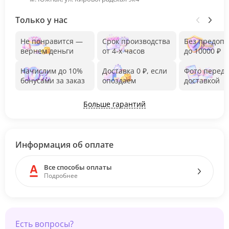
Только у нас
Не понравится —
Срок производства
Без предоп
вернем деньги
от 4-х часов
до 10000 ₽
Начислим до 10%
Доставка 0 ₽, если
Фото перед
бонусами за заказ
опоздаем
доставкой
Больше гарантий
Информация об оплате
Все способы оплаты
Подробнее
Есть вопросы?