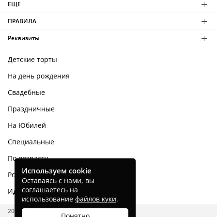
ЕЩЕ
ПРАВИЛА
Реквизиты
Детские торты
На день рождения
Свадебные
Праздничные
На Юбилей
Специальные
По возрасту
Используем cookie
Родным и близким
Оставаясь с нами, вы
соглашаетесь на
Идеи тортов
использование
файлов куки
.
2026 CAKES.RU
Понятно