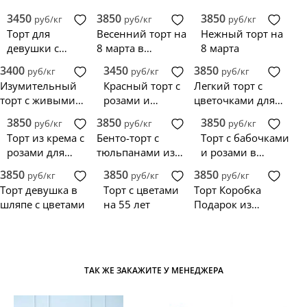
3450
3850
3850
руб/кг
руб/кг
руб/кг
Торт для
Весенний торт на
Нежный торт на
девушки с
8 марта в
8 марта
красными
розовом цвете с
3400
3450
3850
руб/кг
руб/кг
руб/кг
розами и
цветами
Изумительный
Красный торт с
Легкий торт с
рисунком
торт с живыми
розами и
цветочками для
цветами и
зеркалом
женщины
3850
3850
3850
руб/кг
руб/кг
руб/кг
макарон
Торт из крема с
Бенто-торт с
Торт с бабочками
розами для
тюльпанами из
и розами в
женщины
крема
форме книги
3850
3850
3850
руб/кг
руб/кг
руб/кг
Торт девушка в
Торт с цветами
Торт Коробка
шляпе с цветами
на 55 лет
Подарок из
мастики,
украшенный
цветами
ТАК ЖЕ ЗАКАЖИТЕ У МЕНЕДЖЕРА