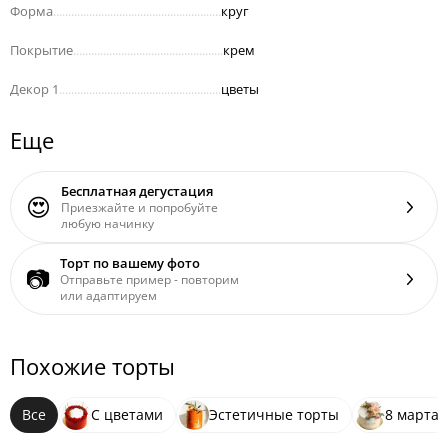
Форма
........................................................
круг
Покрытие
..................................................
крем
Декор 1
......................................................
цветы
Еще
Бесплатная дегустация
😍
Приезжайте и попробуйте
любую начинку
Торт по вашему фото
📷
Отправьте пример - повторим
или адаптируем
Похожие торты
Все
С цветами
Эстетичные торты
8 марта