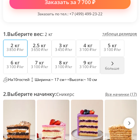
Заказать за
7 700
₽
Заказать по тел.:
+7 (499) 499-23-22
1.
Выберите вес:
таблица размеров
2
кг
2 кг
2.5 кг
3 кг
4 кг
5 кг
3 850 ₽/кг
3 650 ₽/кг
3 450 ₽/кг
3 100 ₽/кг
3 100 ₽/кг
6 кг
7 кг
8 кг
9 кг
3 100 ₽/кг
3 100 ₽/кг
3 100 ₽/кг
3 100 ₽/кг
больше
На
10
гостей
Ширина:
~ 17 см
Высота:
~ 10 см
2.
Выберите начинку:
Сникерс
Все начинки (17)