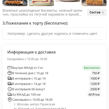
Влажные шоколадные бисквиты, нежный крем-
Состав
чиз, прослойка из тягучей карамели и яркий
арахис. Ненавязчивая соленая нотка объединяет
яркий вкус шоколада и тягучей карамели, не
3.
Пожелания к торту (бесплатно):
оставляя ни единого шанса остаться
равнодушным.
Информация о доставке
Ежедневно с 10.00 до 18.00
Внутри МКАД от 5 кг
Бесплатно
В течение дня с 10 до 18
750 ₽
В интервале с 10 до 14
1000 ₽
В интервале с 14 до 18
1200 ₽
В интервале 60 минут
2500 ₽
За МКАД до 100 км
40 ₽/км
Самовывоз с 10.00 до 18.00
г. Москва, метро Пражская
м. Южная, ул. Кировоградская 9к4