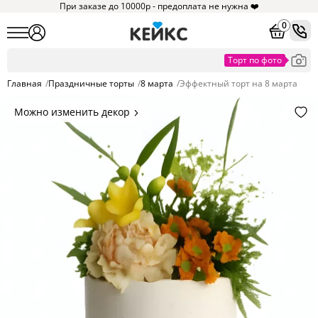
При заказе до 10000р - предоплата не нужна ❤️
0
Главная
/
Праздничные торты
/
8 марта
/
Эффектный торт на 8 марта
Можно изменить декор
Цвет покрытия, надписи,
элементы и фигурки.