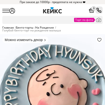
При заказе до 10000р - предоплата не нужна ❤️
0
Главная
/
Бенто-торты
/
На Рождение
/
Голубой бенто-торт на рождение малыша
Можно изменить декор
Цвет покрытия, надписи,
элементы и фигурки.