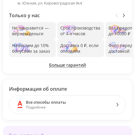
м. Южная, ул. Кировоградская 9к4
Только у нас
Не понравится —
Срок производства
Без предоп
вернем деньги
от 4-х часов
до 10000 ₽
Начислим до 10%
Доставка 0 ₽, если
Фото перед
бонусами за заказ
опоздаем
доставкой
Больше гарантий
Информация об оплате
Все способы оплаты
Подробнее