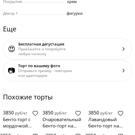
Покрытие
..................................................
крем
Декор 1
......................................................
фигурки
Еще
Бесплатная дегустация
😍
Приезжайте и попробуйте
любую начинку
Торт по вашему фото
📷
Отправьте пример - повторим
или адаптируем
Похожие торты
3850
3850
3850
руб/кг
руб/кг
руб/кг
Бенто-торт с
Очаровательный
Лавандовый
мордочкой
бенто-торт на
бенто-торт на
собачки
рождение с
рождение с