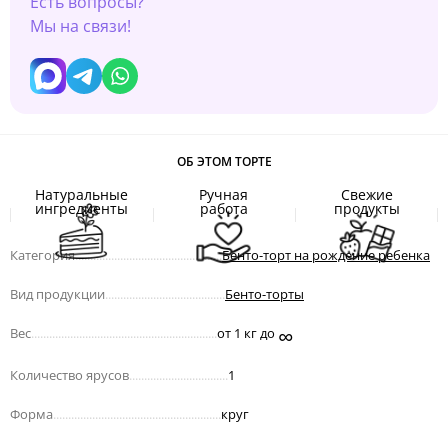
Есть вопросы?
Мы на связи!
ОБ ЭТОМ ТОРТЕ
Натуральные
Ручная
Свежие
ингредиенты
работа
продукты
Категория
.................................................
Бенто-торт на рождение ребенка
Вид продукции
........................................
Бенто-торты
∞
Вес
..............................................................
от 1 кг до
Количество ярусов
.................................
1
Форма
........................................................
круг