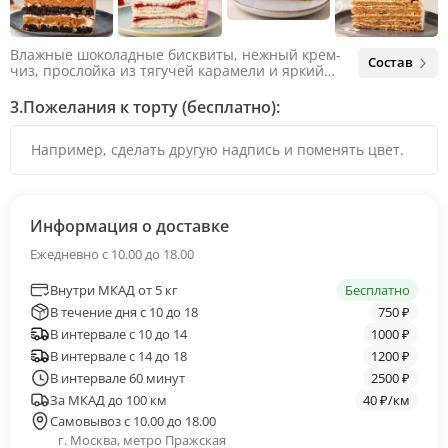
Влажные шоколадные бисквиты, нежный крем-
Состав
чиз, прослойка из тягучей карамели и яркий
арахис. Ненавязчивая соленая нотка объединяет
яркий вкус шоколада и тягучей карамели, не
3.
Пожелания к торту (бесплатно):
оставляя ни единого шанса остаться
равнодушным.
Информация о доставке
Ежедневно с 10.00 до 18.00
Внутри МКАД от 5 кг
Бесплатно
В течение дня с 10 до 18
750 ₽
В интервале с 10 до 14
1000 ₽
В интервале с 14 до 18
1200 ₽
В интервале 60 минут
2500 ₽
За МКАД до 100 км
40 ₽/км
Самовывоз с 10.00 до 18.00
г. Москва, метро Пражская