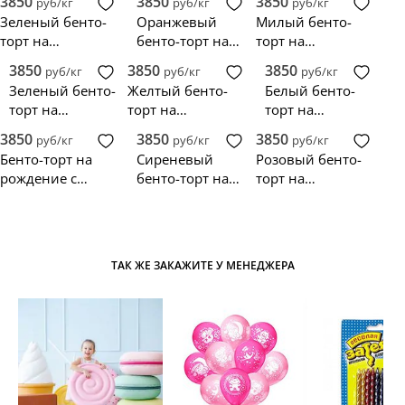
3850
3850
3850
руб/кг
руб/кг
руб/кг
котиком и
альпакой
Зеленый бенто-
Оранжевый
Милый бенто-
конфетти
торт на
бенто-торт на
торт на
рождение с
рождение
рождение с
3850
3850
3850
руб/кг
руб/кг
руб/кг
лягушкой
котиком
Зеленый бенто-
Желтый бенто-
Белый бенто-
торт на
торт на
торт на
рождение с
рождение
рождение с
3850
3850
3850
руб/кг
руб/кг
руб/кг
белыми
собачкой
Бенто-торт на
Сиреневый
Розовый бенто-
сердечками
рождение с
бенто-торт на
торт на
мишкой и
рождение с
рождение
шариками
белым медведем
ребенка
ТАК ЖЕ ЗАКАЖИТЕ У МЕНЕДЖЕРА