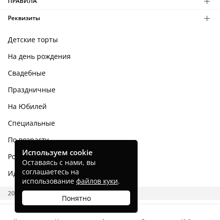
ПРАВИЛА
Реквизиты
Детские торты
На день рождения
Свадебные
Праздничные
На Юбилей
Специальные
По возрасту
Используем cookie
Родным и близким
Оставаясь с нами, вы
соглашаетесь на
Идеи тортов
использование
файлов куки
.
2026 CAKES.RU
Понятно