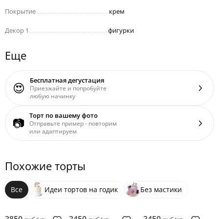
Покрытие
..................................................
крем
Декор 1
......................................................
фигурки
Еще
Бесплатная дегустация
😍
Приезжайте и попробуйте
любую начинку
Торт по вашему фото
📷
Отправьте пример - повторим
или адаптируем
Похожие торты
Все
Идеи тортов на годик
Без мастики
3850
3450
3450