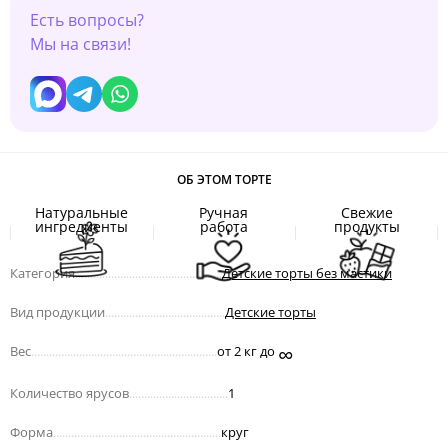
Есть вопросы?
Мы на связи!
ОБ ЭТОМ ТОРТЕ
Натуральные
Ручная
Свежие
ингредиенты
работа
продукты
Категория
.................................................
Детские торты без мастики
Вид продукции
........................................
Детские торты
∞
Вес
..............................................................
от 2 кг до
Количество ярусов
.................................
1
Форма
........................................................
круг