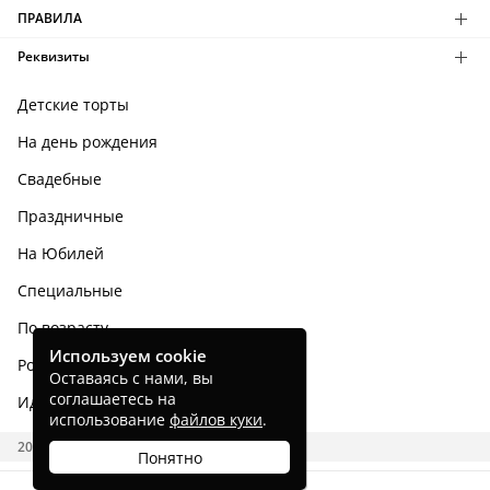
ПРАВИЛА
Реквизиты
Детские торты
На день рождения
Свадебные
Праздничные
На Юбилей
Специальные
По возрасту
Используем cookie
Родным и близким
Оставаясь с нами, вы
соглашаетесь на
Идеи тортов
использование
файлов куки
.
2026 CAKES.RU
Понятно