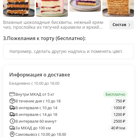
Влажные шоколадные бисквиты, нежный крем-
Состав
чиз, прослойка из тягучей карамели и яркий
арахис. Ненавязчивая соленая нотка объединяет
яркий вкус шоколада и тягучей карамели, не
3.
Пожелания к торту (бесплатно):
оставляя ни единого шанса остаться
равнодушным.
Информация о доставке
Ежедневно с 10.00 до 18.00
Внутри МКАД от 5 кг
Бесплатно
В течение дня с 10 до 18
750 ₽
В интервале с 10 до 14
1000 ₽
В интервале с 14 до 18
1200 ₽
В интервале 60 минут
2500 ₽
За МКАД до 100 км
40 ₽/км
Самовывоз с 10.00 до 18.00