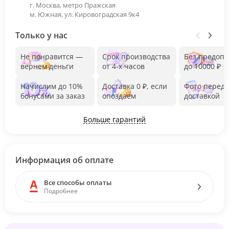
г. Москва, метро Пражская
м. Южная, ул. Кировоградская 9к4
Только у нас
Не понравится —
Срок производства
Без предоп
вернем деньги
от 4-х часов
до 10000 ₽
Начислим до 10%
Доставка 0 ₽, если
Фото перед
бонусами за заказ
опоздаем
доставкой
Больше гарантий
Информация об оплате
Все способы оплаты
Подробнее