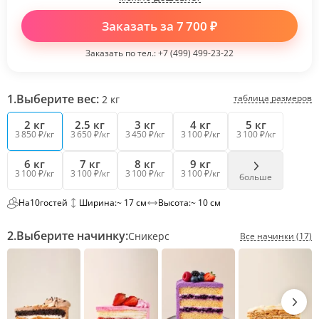
Заказать за
7 700
₽
Заказать по тел.:
+7 (499) 499-23-22
1.
Выберите вес:
таблица размеров
2
кг
2 кг
2.5 кг
3 кг
4 кг
5 кг
3 850 ₽/кг
3 650 ₽/кг
3 450 ₽/кг
3 100 ₽/кг
3 100 ₽/кг
6 кг
7 кг
8 кг
9 кг
3 100 ₽/кг
3 100 ₽/кг
3 100 ₽/кг
3 100 ₽/кг
больше
На
10
гостей
Ширина:
~ 17 см
Высота:
~ 10 см
2.
Выберите начинку:
Сникерс
Все начинки (17)