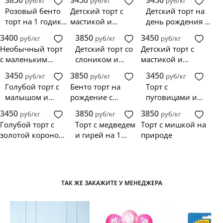
руб/кг
руб/кг
руб/кг
Розовый бенто
Детский торт с
Детский торт на
торт на 1 годик
мастикой и
день рождения 1
девочке
динозавром
год с мишкой
3400
3850
3450
руб/кг
руб/кг
руб/кг
Необычный торт
Детский торт со
Детский торт с
с маленьким
слоником и
мастикой и
единорогом
шариком
морскими
3450
3850
3450
руб/кг
руб/кг
руб/кг
жителями
Голубой торт с
Бенто торт на
Торт с
малышом и
рождение с
пуговицами и
бутылочкой
жирафом
мишкой
3450
3850
3850
руб/кг
руб/кг
руб/кг
Голубой торт с
Торт с медведем
Торт с мишкой на
золотой короной
и гирей на 1
природе
и жемчужинами
месяц
ТАК ЖЕ ЗАКАЖИТЕ У МЕНЕДЖЕРА