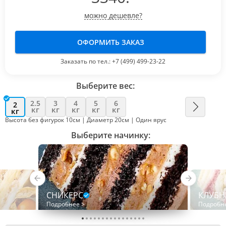
можно дешевле?
ОФОРМИТЬ ЗАКАЗ
Заказать по тел.:
+7 (499) 499-23-22
Выберите вес:
2.5
3
4
5
6
2
кг
кг
кг
кг
кг
кг
Высота без фигурок 10см | Диаметр 20см | Один ярус
Выберите начинку:
СНИКЕРС
КЛУБН
Подробнее >
Подробн