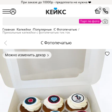
При заказе до 10000р - предоплата не нужна ❤️
0
Главная
/
Капкейки
/
Популярные
/
С Фотопечатью
/
Прикольные капкейки с фотопечатью тик ток
С Фотопечатью
Можно изменить декор
Цвет покрытия, надписи,
элементы и фигурки.