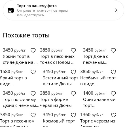
Торт по вашему фото
📷
Отправьте пример - повторим
или адаптируем
Похожие торты
3450
3850
3450
руб/кг
руб/кг
руб/кг
Яркий торт в
Торт в песочных
Торт Дюна с
стиле Дюна на 3
тонах с Полом и
песчаным
года
Шаи-Хулудами
червём
1580
3450
3850
руб/кг
руб/кг
руб/кг
Яркий торт в
Эстетичный торт
Необычный торт
виде
в стиле Дюны
в виде
охотящегося
выползающего
3450
3850
1400
руб/кг
руб/кг
руб/кг
червя Шаи-Хулуд
Шаи-Хулуда из
Торт по фильму
Торт в форме
Оригинальный
на корабль
песка
Дюна с нежным
червя из Дюны
торт
закатом и
Путешествие
3850
3450
1360
руб/кг
руб/кг
руб/кг
песочными
Пола на Шаи-
Торт в песочном
Кремовый торт
Торт с червем из
краями
Хулуде
стиле Дюны с
по
Арракиса