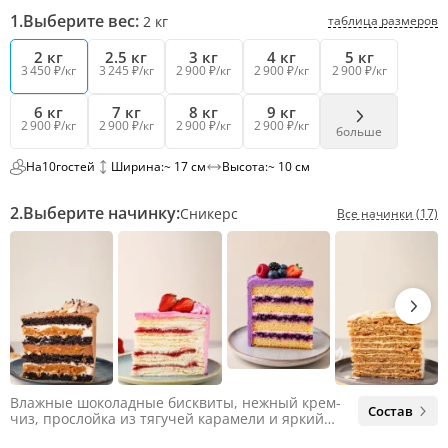
1.
Выберите вес:
таблица размеров
2
кг
2 кг
2.5 кг
3 кг
4 кг
5 кг
3 450 ₽/кг
3 245 ₽/кг
2 900 ₽/кг
2 900 ₽/кг
2 900 ₽/кг
6 кг
7 кг
8 кг
9 кг
2 900 ₽/кг
2 900 ₽/кг
2 900 ₽/кг
2 900 ₽/кг
больше
На
10
гостей
Ширина:
~ 17 см
Высота:
~ 10 см
2.
Выберите начинку:
Сникерс
Все начинки (17)
Влажные шоколадные бисквиты, нежный крем-
Состав
чиз, прослойка из тягучей карамели и яркий
арахис. Ненавязчивая соленая нотка объединяет