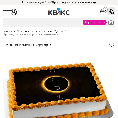
При заказе до 10000р - предоплата не нужна ❤️
0
Главная
/
Торты с персонажами
/
Дюна
/
Прямоугольный торт с затмениями
Можно изменить декор
Цвет покрытия, надписи,
элементы и фигурки.