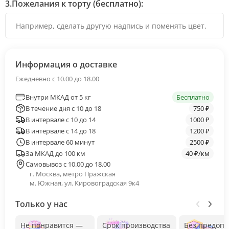
яркий вкус шоколада и тягучей карамели, не
3.
Пожелания к торту (бесплатно):
оставляя ни единого шанса остаться
равнодушным.
Информация о доставке
Ежедневно с 10.00 до 18.00
Внутри МКАД от 5 кг
Бесплатно
В течение дня с 10 до 18
750 ₽
В интервале с 10 до 14
1000 ₽
В интервале с 14 до 18
1200 ₽
В интервале 60 минут
2500 ₽
За МКАД до 100 км
40 ₽/км
Самовывоз с 10.00 до 18.00
г. Москва, метро Пражская
м. Южная, ул. Кировоградская 9к4
Только у нас
Не понравится —
Срок производства
Без предоп