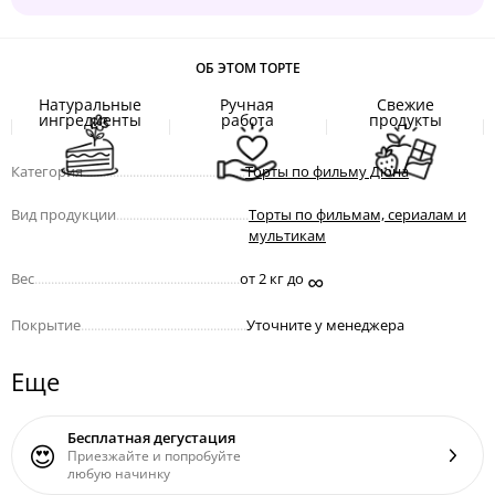
ОБ ЭТОМ ТОРТЕ
Натуральные
Ручная
Свежие
ингредиенты
работа
продукты
Категория
.................................................
Торты по фильму Дюна
Вид продукции
........................................
Торты по фильмам, сериалам и
мультикам
∞
Вес
..............................................................
от 2 кг до
Покрытие
..................................................
Уточните у менеджера
Еще
Бесплатная дегустация
😍
Приезжайте и попробуйте
любую начинку