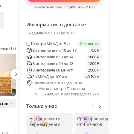
г
Заказать по тел.:
+7 (499) 499-23-22
е
Информация о доставке
Ежедневно с 10.00 до 18.00
Внутри МКАД от 5 кг
Бесплатно
инки (17)
В течение дня с 10 до 18
750 ₽
В интервале с 10 до 14
1000 ₽
В интервале с 14 до 18
1200 ₽
В интервале 60 минут
2500 ₽
За МКАД до 100 км
40 ₽/км
Самовывоз с 10.00 до 18.00
г. Москва, метро Пражская
м. Южная, ул. Кировоградская 9к4
став
Только у нас
Не понравится —
Срок производства
Без
вернем деньги
от 4-х часов
до 1