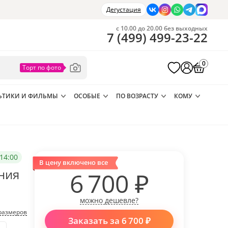
Дегустация
с 10.00 до 20.00 без выходных
7
(
499
)
499-23-22
0
ЬТИКИ И ФИЛЬМЫ
ОСОБЫЕ
ПО ВОЗРАСТУ
КОМУ
14:00
В цену включено все
ния
6 700
₽
можно дешевле?
размеров
Заказать за
6 700
₽