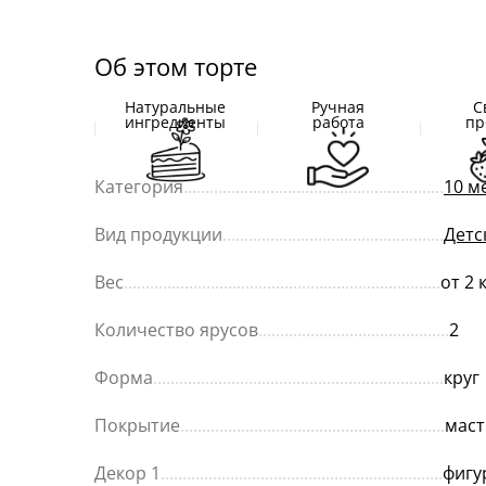
Об этом торте
Натуральные
Ручная
С
ингредиенты
работа
пр
Категория
............................................................
10 м
Вид продукции
...................................................
Детс
Вес
.........................................................................
от 2 
Количество ярусов
............................................
2
Форма
...................................................................
круг
Покрытие
.............................................................
маст
Декор 1
.................................................................
фигу