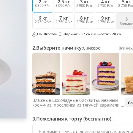
2 кг
2.5 кг
3 кг
4 кг
5 кг
3 350 ₽/кг
3 090 ₽/кг
2 900 ₽/кг
2 750 ₽/кг
2 750 ₽/к
6 кг
7 кг
8 кг
9 кг
2 750 ₽/кг
2 750 ₽/кг
2 750 ₽/кг
2 750 ₽/кг
больш
На
10
гостей
Ширина:
~ 17 см
Высота:
~ 20 см
2.
Выберите начинку:
Сникерс
Все нач
Влажные шоколадные бисквиты, нежный
Со
крем-чиз, прослойка из тягучей карамели и
яркий арахис. Ненавязчивая соленая нотка
объединяет яркий вкус шоколада и тягучей
3.
Пожелания к торту (бесплатно):
карамели, не оставляя ни единого шанса
остаться равнодушным.