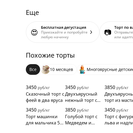
Еще
Бесплатная дегустация
Торт по 
😍
📷
Приезжайте и попробуйте
Отправьте
любую начинку
или адапт
Похожие торты
Все
10 месяцев
Многоярусные детски
3450
3450
3850
руб/кг
руб/кг
руб/кг
Сказочный торт с
Двухъярусный
Двухъярусн
феей в два яруса
нежный торт с
торт из маст
радугой и
монстрикам
3450
3850
3450
руб/кг
руб/кг
руб/кг
бабочками
Торт машинки
Голубой торт с
Торт с фигур
для мальчика 5
Медведем и
льва и надп
лет
кубиками