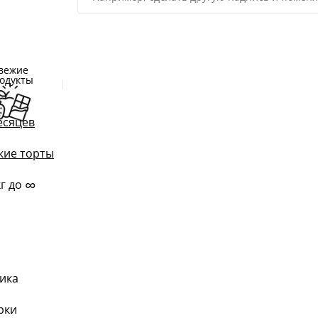
вежие
одукты
есяцев
кие торты
∞
кг до
ика
рки