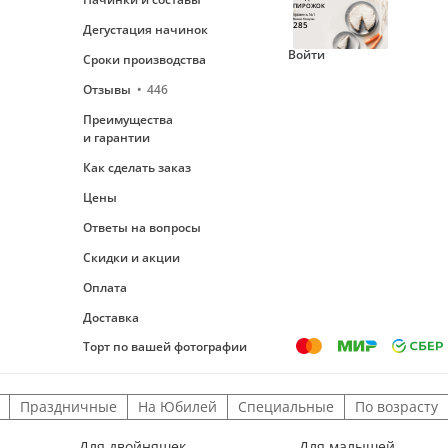
ПИРОЖОК
Уровень №1
Ваши бонусы
285
Дегустация начинок
Войти
Сроки производства
Отзывы
446
Преимущества
и гарантии
Как сделать заказ
Цены
Ответы на вопросы
Скидки и акции
Оплата
Доставка
Торт по вашей фотографии
Праздничные
На Юбилей
Специальные
По возрасту
Для двойняшек
Для малышей