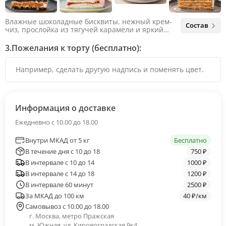
Влажные шоколадные бисквиты, нежный крем-
Состав
чиз, прослойка из тягучей карамели и яркий
арахис. Ненавязчивая соленая нотка объединяет
яркий вкус шоколада и тягучей карамели, не
3.
Пожелания к торту (бесплатно):
оставляя ни единого шанса остаться
равнодушным.
Информация о доставке
Ежедневно с 10.00 до 18.00
Внутри МКАД от 5 кг
Бесплатно
В течение дня с 10 до 18
750 ₽
В интервале с 10 до 14
1000 ₽
В интервале с 14 до 18
1200 ₽
В интервале 60 минут
2500 ₽
За МКАД до 100 км
40 ₽/км
Самовывоз с 10.00 до 18.00
г. Москва, метро Пражская
м. Южная, ул. Кировоградская 9к4