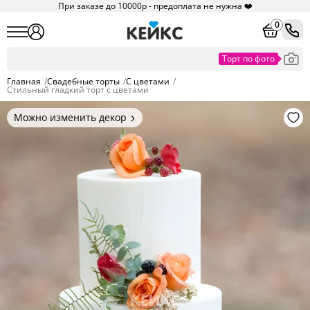
При заказе до 10000р - предоплата не нужна ❤️
0
Главная
/
Свадебные торты
/
С цветами
/
Стильный гладкий торт с цветами
Можно изменить декор
Цвет покрытия, надписи,
элементы и фигурки.