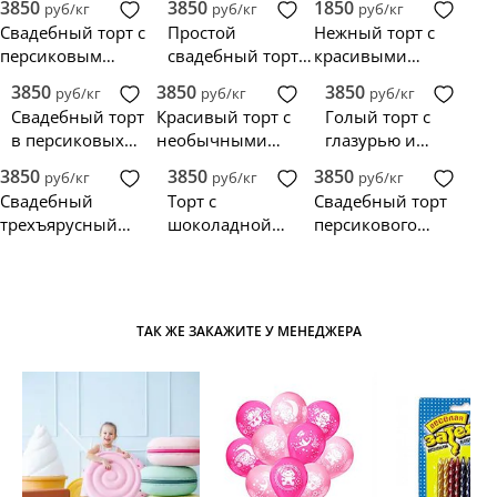
3850
3850
1850
руб/кг
руб/кг
руб/кг
цветком
тонах с
цветками
Свадебный торт с
Простой
Нежный торт с
мандаринами и
персиковым
свадебный торт с
красивыми
цветами
градиентом и
персиковыми
цветами
3850
3850
3850
руб/кг
руб/кг
руб/кг
розами
цветами
Свадебный торт
Красивый торт с
Голый торт с
в персиковых
необычными
глазурью и
тонах
розами
цветком
3850
3850
3850
руб/кг
руб/кг
руб/кг
Свадебный
Торт с
Свадебный торт
трехъярусный
шоколадной
персикового
торт персикового
глазурью и
цвета с розами
цвета
цветами
ТАК ЖЕ ЗАКАЖИТЕ У МЕНЕДЖЕРА