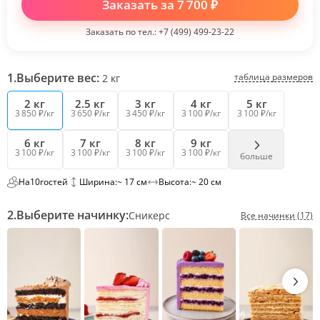
Заказать за
7 700
₽
Заказать по тел.:
+7 (499) 499-23-22
1.
Выберите вес:
таблица размеров
2
кг
2 кг
2.5 кг
3 кг
4 кг
5 кг
3 850 ₽/кг
3 650 ₽/кг
3 450 ₽/кг
3 100 ₽/кг
3 100 ₽/кг
6 кг
7 кг
8 кг
9 кг
3 100 ₽/кг
3 100 ₽/кг
3 100 ₽/кг
3 100 ₽/кг
больше
На
10
гостей
Ширина:
~ 17 см
Высота:
~ 20 см
2.
Выберите начинку:
Сникерс
Все начинки (17)