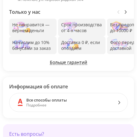
Только у нас
Не понравится —
Срок производства
Без предоп
вернем деньги
от 4-х часов
до 10000 ₽
Начислим до 10%
Доставка 0 ₽, если
Фото перед
бонусами за заказ
опоздаем
доставкой
Больше гарантий
Информация об оплате
Все способы оплаты
Подробнее
Есть вопросы?