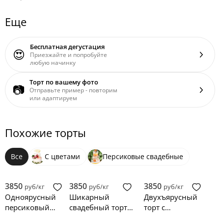
Еще
Бесплатная дегустация
😍
Приезжайте и попробуйте
любую начинку
Торт по вашему фото
📷
Отправьте пример - повторим
или адаптируем
Похожие торты
Все
С цветами
Персиковые свадебные
3850
3850
3850
руб/кг
руб/кг
руб/кг
Одноярусный
Шикарный
Двухъярусный
персиковый
свадебный торт в
торт с
свадебный торт с
персиковых
окантовкой и