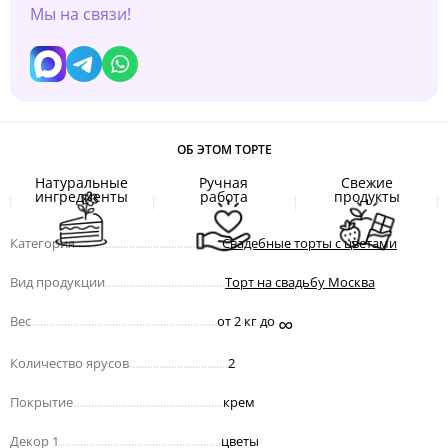
Мы на связи!
ОБ ЭТОМ ТОРТЕ
Натуральные
Ручная
Свежие
ингредиенты
работа
продукты
Категория
.................................................
Свадебные торты с цветами
Вид продукции
........................................
Торт на свадьбу Москва
∞
Вес
..............................................................
от 2 кг до
Количество ярусов
.................................
2
Покрытие
..................................................
крем
Декор 1
......................................................
цветы