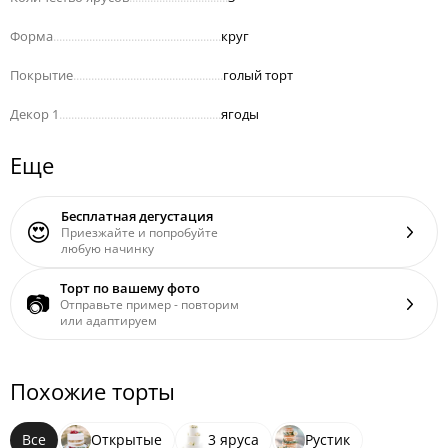
Форма
........................................................
круг
Покрытие
..................................................
голый торт
Декор 1
......................................................
ягоды
Еще
Бесплатная дегустация
😍
Приезжайте и попробуйте
любую начинку
Торт по вашему фото
📷
Отправьте пример - повторим
или адаптируем
Похожие торты
Все
Открытые
3 яруса
Рустик