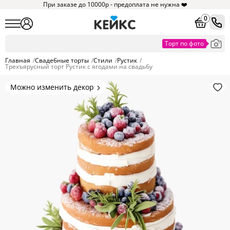
При заказе до 10000р - предоплата не нужна ❤️
0
Главная
/
Свадебные торты
/
Стили
/
Рустик
/
Трехъярусный торт Рустик с ягодами на свадьбу
Можно изменить декор
Цвет покрытия, надписи,
элементы и фигурки.