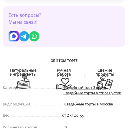
Есть вопросы?
Мы на связи!
ОБ ЭТОМ ТОРТЕ
Натуральные
Ручная
Свежие
ингредиенты
работа
продукты
Категория
.................................................
Свадебный торт 3 яруса
,
Свадебные торты в стиле Рустик
Вид продукции
........................................
Свадебные торты в Москве
∞
Вес
..............................................................
от 2 кг до
Количество ярусов
.................................
3