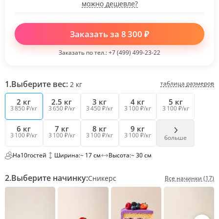
можно дешевле?
Заказать за
8 300
₽
Заказать по тел.:
+7 (499) 499-23-22
1.
Выберите вес:
таблица размеров
2
кг
2 кг
2.5 кг
3 кг
4 кг
5 кг
3 850 ₽/кг
3 650 ₽/кг
3 450 ₽/кг
3 100 ₽/кг
3 100 ₽/кг
6 кг
7 кг
8 кг
9 кг
3 100 ₽/кг
3 100 ₽/кг
3 100 ₽/кг
3 100 ₽/кг
больше
На
10
гостей
Ширина:
~ 17 см
Высота:
~ 30 см
2.
Выберите начинку:
Сникерс
Все начинки (17)