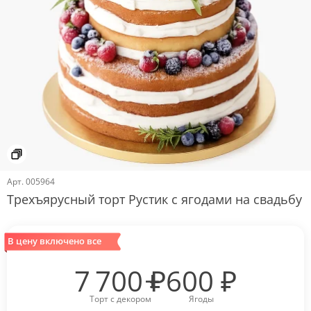
Арт.
005964
Трехъярусный торт Рустик с ягодами на свадьбу
В цену включено все
7 700
₽
600
₽
Торт с декором
Ягоды