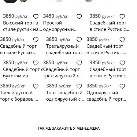
3850
3450
3850
руб/кг
руб/кг
руб/кг
Высокий торт в
Простой
Свадебный торт
стиле рустик на
одноярусный
в стиле Рустик с
свадьбу
свадебный торт с
ягодами и
3850
3850
3850
руб/кг
руб/кг
руб/кг
малиной
зеленью
Свадебный торт
Трехъярусный
Свадебный торт
в стиле Рустик
свадебный торт
в стиле Рустик с
украшенный
Рустик с цветами
цветами и
3850
3850
3850
руб/кг
руб/кг
руб/кг
живыми цветами
листьями
Свадебный торт с
Свадебный торт
Свадебный торт
и травами
букетом из
трехъярусный с
в стиле Рустик с
цветов и
белой и
живыми белыми
3850
3850
3850
руб/кг
руб/кг
руб/кг
розовыми
бордовой розой
и персиковыми
Трехъярусный
Торт свадебный
Одноярусный
пионами
и листьями
розами
торт с бордовым
одноярусный с
свадебный торт
декором на
лилиями
без мастики с
свадьбу
контрастными
цветами
ТАК ЖЕ ЗАКАЖИТЕ У МЕНЕДЖЕРА