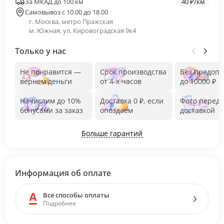
За МКАД до 100 км
40 ₽/км
Самовывоз с 10.00 до 18.00
г. Москва, метро Пражская
м. Южная, ул. Кировоградская 9к4
Только у нас
Не понравится —
Срок производства
Без предоп
вернем деньги
от 4-х часов
до 10000 ₽
Начислим до 10%
Доставка 0 ₽, если
Фото перед
бонусами за заказ
опоздаем
доставкой
Больше гарантий
Информация об оплате
Все способы оплаты
Подробнее