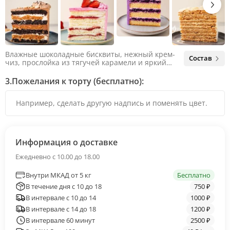
Влажные шоколадные бисквиты, нежный крем-
Состав
чиз, прослойка из тягучей карамели и яркий
арахис. Ненавязчивая соленая нотка объединяет
яркий вкус шоколада и тягучей карамели, не
3.
Пожелания к торту (бесплатно):
оставляя ни единого шанса остаться
равнодушным.
Информация о доставке
Ежедневно с 10.00 до 18.00
Внутри МКАД от 5 кг
Бесплатно
В течение дня с 10 до 18
750 ₽
В интервале с 10 до 14
1000 ₽
В интервале с 14 до 18
1200 ₽
В интервале 60 минут
2500 ₽