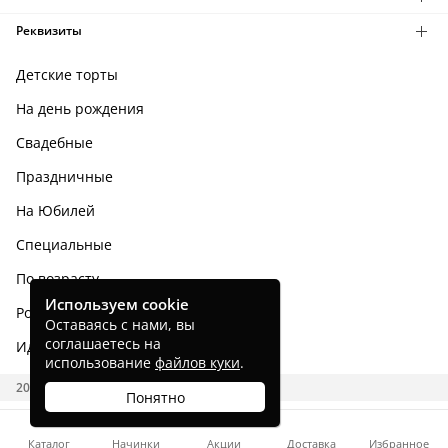
Реквизиты
Детские торты
На день рождения
Свадебные
Праздничные
На Юбилей
Специальные
По возрасту
Используем cookie
Родным и близким
Оставаясь с нами, вы
соглашаетесь на
Идеи тортов
использование
файлов куки
.
2026 CAKES.RU
Понятно
Каталог
Начинки
Акции
Доставка
Избранное