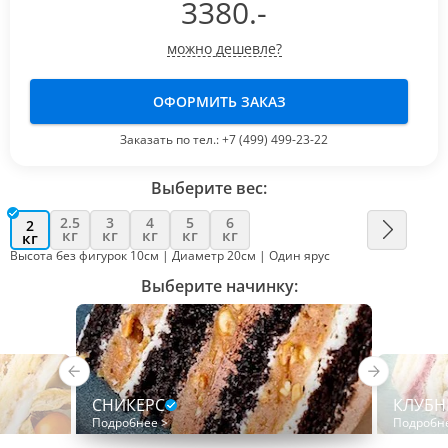
3380
.-
можно дешевле?
ОФОРМИТЬ ЗАКАЗ
Заказать по тел.:
+7 (499) 499-23-22
Выберите вес:
2.5
3
4
5
6
2
кг
кг
кг
кг
кг
кг
Высота без фигурок 10см | Диаметр 20см | Один ярус
Выберите начинку:
СНИКЕРС
КЛУБН
Подробнее >
Подробн