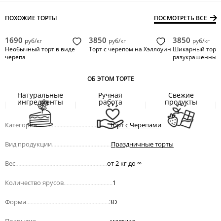
ПОХОЖИЕ ТОРТЫ
ПОСМОТРЕТЬ ВСЕ
1690
3850
3850
руб/кг
руб/кг
руб/кг
Необычный торт в виде
Торт с черепом на Хэллоуин
Шикарный торт 
черепа
разукрашенным
ОБ ЭТОМ ТОРТЕ
Натуральные
Ручная
Свежие
ингредиенты
работа
продукты
Категория
.................................................
Торт с Черепами
Вид продукции
........................................
Праздничные торты
Вес
..............................................................
от 2 кг до
∞
Количество ярусов
.................................
1
Форма
........................................................
3D
Покрытие
..................................................
мастика