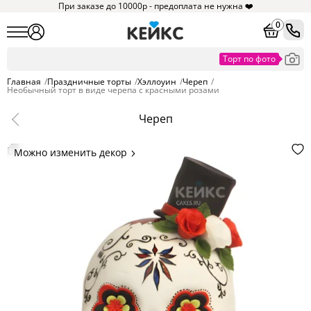
При заказе до 10000р - предоплата не нужна ❤️
0
Главная
/
Праздничные торты
/
Хэллоуин
/
Череп
/
Необычный торт в виде черепа с красными розами
Череп
Можно изменить декор
Цвет покрытия, надписи,
элементы и фигурки.