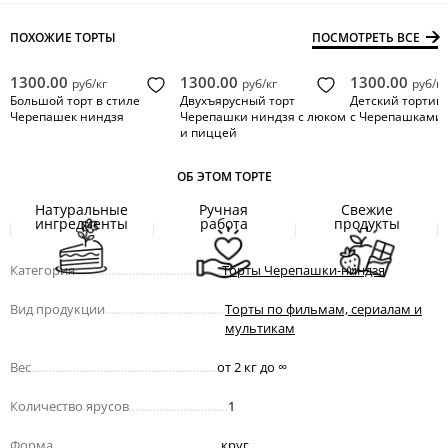
ПОХОЖИЕ ТОРТЫ
ПОСМОТРЕТЬ ВСЕ
1300.00
1300.00
1300.00
руб/кг
руб/кг
руб/кг
Большой торт в стиле
Двухъярусный торт
Детский тортик 
Черепашек ниндзя
Черепашки ниндзя с люком
с Черепашками 
и пиццей
ОБ ЭТОМ ТОРТЕ
Натуральные
Ручная
Свежие
ингредиенты
работа
продукты
Категория
.................................................
Торты Черепашки-ниндзя
Вид продукции
........................................
Торты по фильмам, сериалам и
мультикам
Вес
..............................................................
от 2 кг до
∞
Количество ярусов
.................................
1
Форма
........................................................
круг