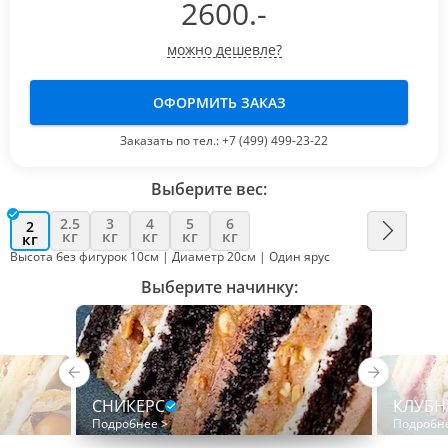
2600
.-
можно дешевле?
ОФОРМИТЬ ЗАКАЗ
Заказать по тел.:
+7 (499) 499-23-22
Выберите вес:
2.5
3
4
5
6
2
кг
кг
кг
кг
кг
кг
Высота без фигурок 10см | Диаметр 20см | Один ярус
Выберите начинку:
СНИКЕРС
КЛУБН
Подробнее >
Подробн