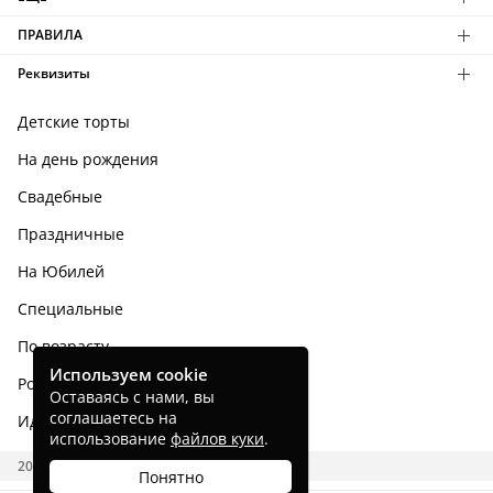
ПРАВИЛА
Реквизиты
Детские торты
На день рождения
Свадебные
Праздничные
На Юбилей
Специальные
По возрасту
Используем cookie
Родным и близким
Оставаясь с нами, вы
соглашаетесь на
Идеи тортов
использование
файлов куки
.
2026 CAKES.RU
Понятно