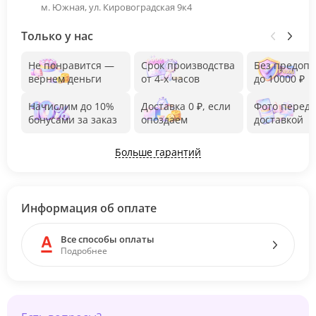
м. Южная, ул. Кировоградская 9к4
Только у нас
Не понравится —
Срок производства
Без предоп
вернем деньги
от 4-х часов
до 10000 ₽
Начислим до 10%
Доставка 0 ₽, если
Фото перед
бонусами за заказ
опоздаем
доставкой
Больше гарантий
Информация об оплате
Все способы оплаты
Подробнее