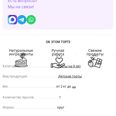
Есть вопросы?
Мы на связи!
ОБ ЭТОМ ТОРТЕ
Натуральные
Ручная
Свежие
ингредиенты
работа
продукты
Категория
.................................................
Торты на 9 лет
Вид продукции
........................................
Детские торты
∞
Вес
..............................................................
от 2 кг до
Количество ярусов
.................................
1
Форма
........................................................
круг