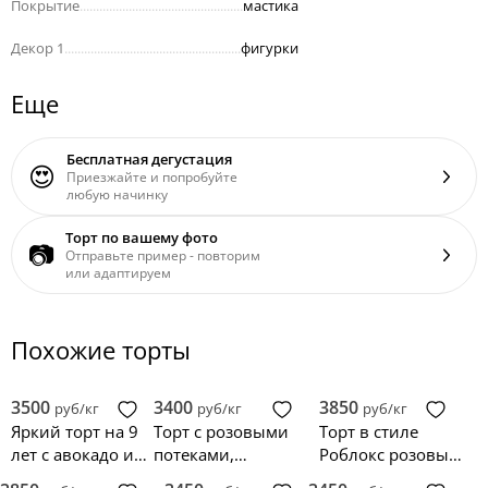
Покрытие
..................................................
мастика
Декор 1
......................................................
фигурки
Еще
Бесплатная дегустация
😍
Приезжайте и попробуйте
любую начинку
Торт по вашему фото
📷
Отправьте пример - повторим
или адаптируем
Похожие торты
3500
3400
3850
руб/кг
руб/кг
руб/кг
Яркий торт на 9
Торт с розовыми
Торт в стиле
лет с авокадо и
потеками,
Роблокс розовый
попитом
смайлами и
с леденцами и