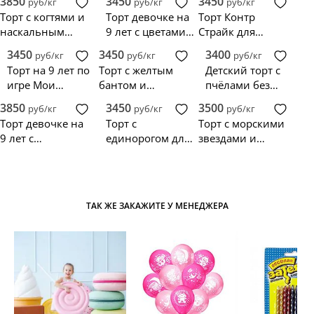
3850
3450
3450
руб/кг
руб/кг
руб/кг
конфетами
шарами
Торт с когтями и
Торт девочке на
Торт Контр
наскальным
9 лет с цветами
Страйк для
рисунком
из крема и
мальчика
3450
3450
3400
руб/кг
руб/кг
руб/кг
динозавра
печеньем орео
Торт на 9 лет по
Торт с желтым
Детский торт с
игре Мои
бантом и
пчёлами без
поющие монстры
короной
мастики
3850
3450
3500
руб/кг
руб/кг
руб/кг
Торт девочке на
Торт с
Торт с морскими
9 лет с
единорогом для
звездами и
единорогом и
девочки на 9 лет
водорослями в
цифрой
фиолетовых
тонах
ТАК ЖЕ ЗАКАЖИТЕ У МЕНЕДЖЕРА