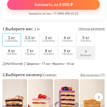
Заказать за
6 900
₽
Заказать по тел.:
+7 (499) 499-23-22
1.
Выберите вес:
таблица размеров
2
кг
2 кг
2.5 кг
3 кг
4 кг
5 кг
3 450 ₽/кг
3 130 ₽/кг
2 950 ₽/кг
100 ₽/кг
100 ₽/кг
6 кг
7 кг
8 кг
9 кг
100 ₽/кг
100 ₽/кг
100 ₽/кг
100 ₽/кг
больше
На
10
гостей
Ширина:
~ 17 см
Высота:
~ 10 см
2.
Выберите начинку:
Сникерс
Все начинки (17)