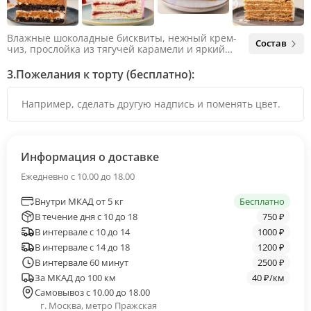
Влажные шоколадные бисквиты, нежный крем-
Состав
чиз, прослойка из тягучей карамели и яркий
арахис. Ненавязчивая соленая нотка объединяет
яркий вкус шоколада и тягучей карамели, не
3.
Пожелания к торту (бесплатно):
оставляя ни единого шанса остаться
равнодушным.
Информация о доставке
Ежедневно с 10.00 до 18.00
Внутри МКАД от 5 кг
Бесплатно
В течение дня с 10 до 18
750 ₽
В интервале с 10 до 14
1000 ₽
В интервале с 14 до 18
1200 ₽
В интервале 60 минут
2500 ₽
За МКАД до 100 км
40 ₽/км
Самовывоз с 10.00 до 18.00
г. Москва, метро Пражская