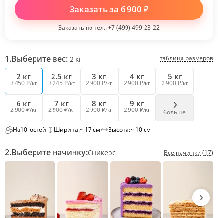
Заказать за
6 900
₽
Заказать по тел.:
+7 (499) 499-23-22
1.
Выберите вес:
таблица размеров
2
кг
2 кг
2.5 кг
3 кг
4 кг
5 кг
3 450 ₽/кг
3 245 ₽/кг
2 900 ₽/кг
2 900 ₽/кг
2 900 ₽/кг
6 кг
7 кг
8 кг
9 кг
2 900 ₽/кг
2 900 ₽/кг
2 900 ₽/кг
2 900 ₽/кг
больше
На
10
гостей
Ширина:
~ 17 см
Высота:
~ 10 см
2.
Выберите начинку:
Сникерс
Все начинки (17)