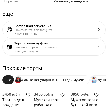
Покрытие
..................................................
Уточните у менеджера
Еще
Бесплатная дегустация
😍
Приезжайте и попробуйте
любую начинку
Торт по вашему фото
📷
Отправьте пример - повторим
или адаптируем
Похожие торты
Все
Самые популярные торты для мужчин
Лучше
3450
3450
3850
руб/кг
руб/кг
руб/кг
Торт на день
Мужской торт
Мужской торт с
рождения
рубашка с
бутылкой виски