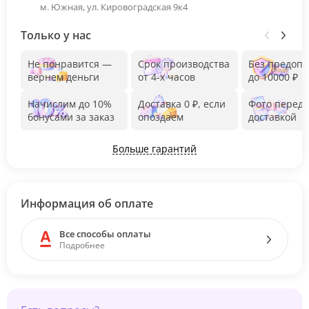
м. Южная, ул. Кировоградская 9к4
Только у нас
Не понравится —
Срок производства
Без предоп
вернем деньги
от 4-х часов
до 10000 ₽
Начислим до 10%
Доставка 0 ₽, если
Фото перед
бонусами за заказ
опоздаем
доставкой
Больше гарантий
Информация об оплате
Все способы оплаты
Подробнее