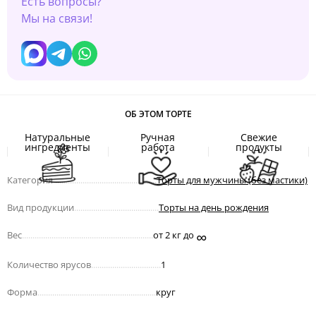
Есть вопросы?
Мы на связи!
ОБ ЭТОМ ТОРТЕ
Натуральные
Ручная
Свежие
ингредиенты
работа
продукты
Категория
.................................................
Торты для мужчины (без мастики)
Вид продукции
........................................
Торты на день рождения
∞
Вес
..............................................................
от 2 кг до
Количество ярусов
.................................
1
Форма
........................................................
круг