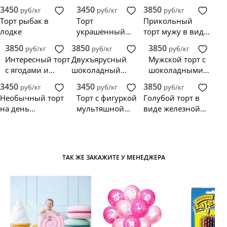
ребенку-
бабочкой
на день
3450
3450
3850
руб/кг
руб/кг
руб/кг
футболисту
рождение
Торт рыбак в
Торт
Прикольный
лодке
украшенный
торт мужу в виде
ягодами для
кружки пива на
3850
3850
3850
руб/кг
руб/кг
руб/кг
мальчика
30 лет
Интересный торт
Двухъярусный
Мужской торт с
с ягодами и
шоколадный
шоколадными
бутылкой виски
торт с Джек
сладостями и
3450
3450
3850
руб/кг
руб/кг
руб/кг
Дэниэлс
бутылкой виски
Необычный торт
Торт с фигуркой
Голубой торт в
на день
мультяшной
виде железной
рождения мужу
ракеты и
дороги с
звездами
паровозиком и
вагончиками
ТАК ЖЕ ЗАКАЖИТЕ У МЕНЕДЖЕРА