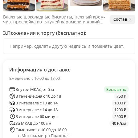
Влажные шоколадные бисквиты, нежный крем-
Состав
чиз, прослойка из тягучей карамели и яркий
арахис. Ненавязчивая соленая нотка объединяет
яркий вкус шоколада и тягучей карамели, не
3.
Пожелания к торту (бесплатно):
оставляя ни единого шанса остаться
равнодушным.
Информация о доставке
Ежедневно с 10.00 до 18.00
Внутри МКАД от 5 кг
Бесплатно
В течение дня с 10 до 18
750 ₽
В интервале с 10 до 14
1000 ₽
В интервале с 14 до 18
1200 ₽
В интервале 60 минут
2500 ₽
За МКАД до 100 км
40 ₽/км
Самовывоз с 10.00 до 18.00
г. Москва, метро Пражская