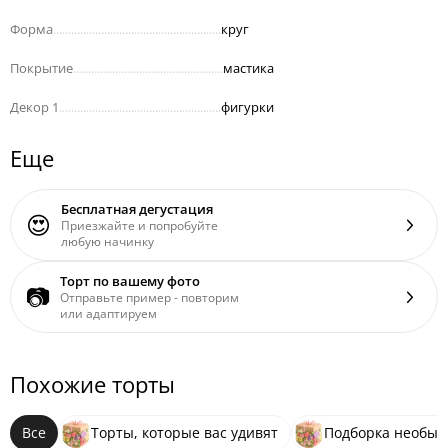
Форма
........................................................
круг
Покрытие
..................................................
мастика
Декор 1
......................................................
фигурки
Еще
Бесплатная дегустация
😍
Приезжайте и попробуйте
любую начинку
Торт по вашему фото
📷
Отправьте пример - повторим
или адаптируем
Похожие торты
Все
Торты, которые вас удивят
Подборка необыч