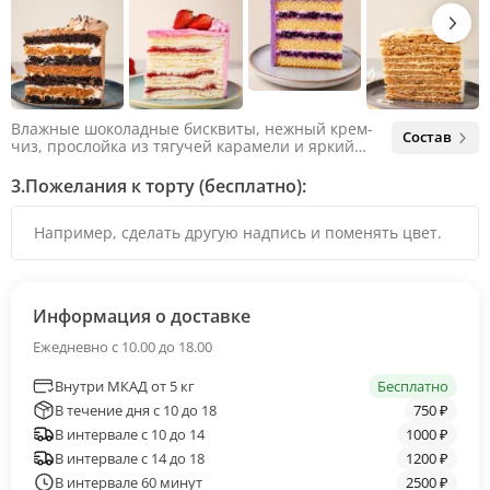
Влажные шоколадные бисквиты, нежный крем-
Состав
чиз, прослойка из тягучей карамели и яркий
арахис. Ненавязчивая соленая нотка объединяет
яркий вкус шоколада и тягучей карамели, не
3.
Пожелания к торту (бесплатно):
оставляя ни единого шанса остаться
равнодушным.
Информация о доставке
Ежедневно с 10.00 до 18.00
Внутри МКАД от 5 кг
Бесплатно
В течение дня с 10 до 18
750 ₽
В интервале с 10 до 14
1000 ₽
В интервале с 14 до 18
1200 ₽
В интервале 60 минут
2500 ₽