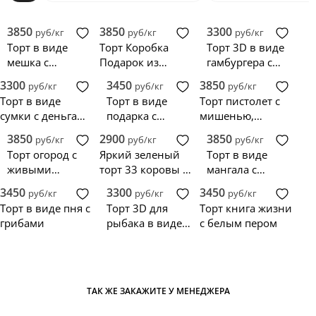
3850
3850
3300
руб/кг
руб/кг
руб/кг
Торт в виде
Торт Коробка
Торт 3D в виде
мешка с
Подарок из
гамбургера с
деньгами
мастики,
картошкой
3300
3450
3850
руб/кг
руб/кг
руб/кг
украшенный
Торт в виде
Торт в виде
Торт пистолет с
цветами
сумки с деньгами
подарка с
мишенью,
и бантом
бантиком
пистолетом и
3850
2900
3850
руб/кг
руб/кг
руб/кг
пулями
Торт огород с
Яркий зеленый
Торт в виде
живыми
торт 33 коровы с
мангала с
овощами из
теленком
шашлыками
3450
3300
3450
руб/кг
руб/кг
руб/кг
мастики
Торт в виде пня с
Торт 3D для
Торт книга жизни
грибами
рыбака в виде
с белым пером
настоящей рыбы
ТАК ЖЕ ЗАКАЖИТЕ У МЕНЕДЖЕРА