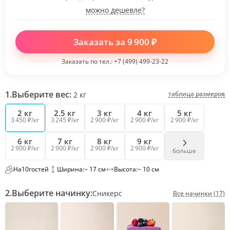
можно дешевле?
Заказать за
9 900
₽
Заказать по тел.:
+7 (499) 499-23-22
1.
Выберите вес:
таблица размеров
2
кг
2 кг
2.5 кг
3 кг
4 кг
5 кг
3 450 ₽/кг
3 245 ₽/кг
2 900 ₽/кг
2 900 ₽/кг
2 900 ₽/кг
6 кг
7 кг
8 кг
9 кг
2 900 ₽/кг
2 900 ₽/кг
2 900 ₽/кг
2 900 ₽/кг
больше
На
10
гостей
Ширина:
~ 17 см
Высота:
~ 10 см
2.
Выберите начинку:
Сникерс
Все начинки (17)