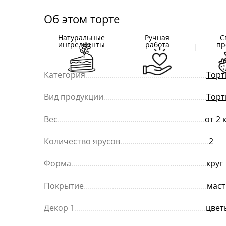
Об этом торте
Натуральные
Ручная
С
ингредиенты
работа
пр
Категория
............................................................
Торт
Вид продукции
...................................................
Торт
Вес
.........................................................................
от 2 
Количество ярусов
............................................
2
Форма
...................................................................
круг
Покрытие
.............................................................
маст
Декор 1
.................................................................
цвет