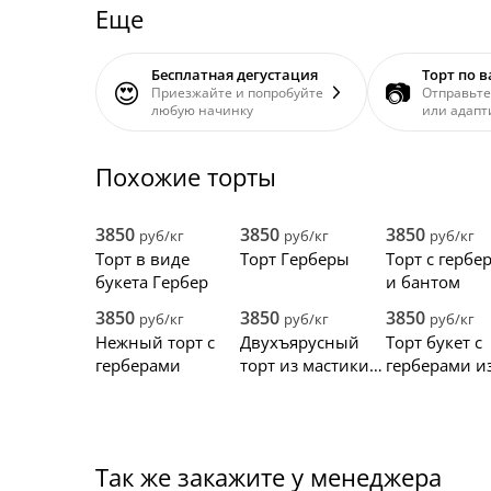
Еще
Бесплатная дегустация
Торт по 
😍
📷
Приезжайте и попробуйте
Отправьте
любую начинку
или адапт
Похожие торты
3850
3850
3850
руб/кг
руб/кг
руб/кг
Торт в виде
Торт Герберы
Торт с гербе
букета Гербер
и бантом
3850
3850
3850
руб/кг
руб/кг
руб/кг
Нежный торт с
Двухъярусный
Торт букет с
герберами
торт из мастики с
герберами и
герберами
мастики
Так же закажите у менеджера