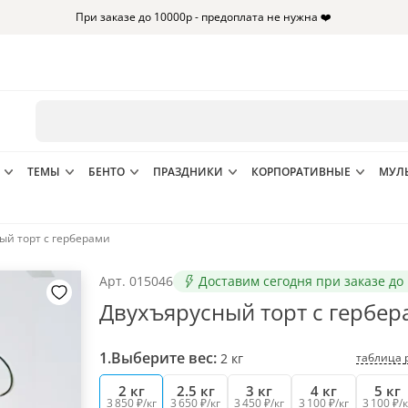
При заказе до 10000р - предоплата не нужна ❤️
ТЕМЫ
БЕНТО
ПРАЗДНИКИ
КОРПОРАТИВНЫЕ
МУЛ
ый торт с герберами
Арт.
015046
Доставим сегодня при заказе до 
Двухъярусный торт с гербер
1.
Выберите вес:
таблица 
2
кг
2 кг
2.5 кг
3 кг
4 кг
5 кг
3 850 ₽/кг
3 650 ₽/кг
3 450 ₽/кг
3 100 ₽/кг
3 100 ₽/к