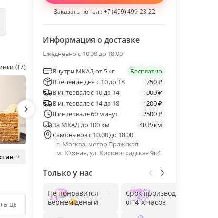
Заказать по тел.:
+7 (499) 499-23-22
е
Информация о доставке
Ежедневно с 10.00 до 18.00
инки (17)
Внутри МКАД от 5 кг
Бесплатно
В течение дня с 10 до 18
750 ₽
В интервале с 10 до 14
1000 ₽
В интервале с 14 до 18
1200 ₽
В интервале 60 минут
2500 ₽
За МКАД до 100 км
40 ₽/км
Самовывоз с 10.00 до 18.00
г. Москва, метро Пражская
м. Южная, ул. Кировоградская 9к4
став
Только у нас
Не понравится —
Срок производства
Без
вернем деньги
от 4-х часов
до 1