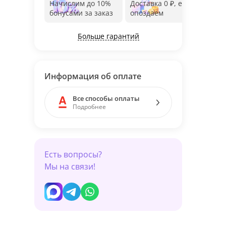
Начислим до 10%
Доставка 0 ₽, если
Фот
бонусами за заказ
опоздаем
дос
Больше гарантий
Информация об оплате
Все способы оплаты
Подробнее
Есть вопросы?
Мы на связи!