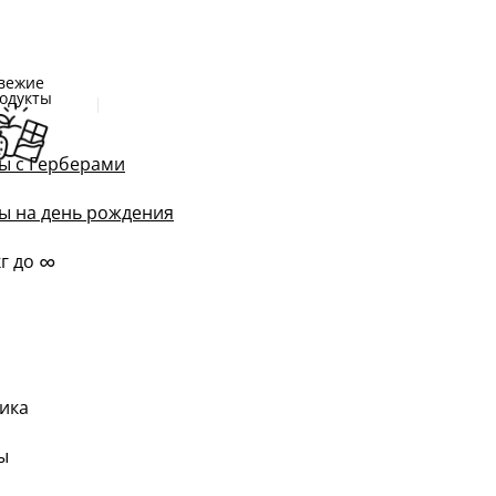
вежие
одукты
ы с Герберами
ы на день рождения
∞
кг до
ика
ы