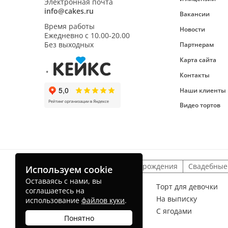
Электронная почта
info@cakes.ru
Вакансии
Время работы
Новости
Ежедневно с
10.00-20.00
Без выходных
Партнерам
Карта сайта
Контакты
Наши клиенты
Видео тортов
Детские торты
На день рождения
Свадебные
Используем cookie
Оставаясь с нами, вы
Торт для мальчика
Торт для девочки
соглашаетесь на
На рождение ребенка
На выписку
использование
файлов куки
.
Без мастики
С ягодами
Понятно
Торт радуга