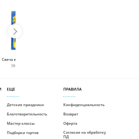
Топпер с любым
Фейерверк для торта
Свеча в виде цифры
словом
180 руб
380 руб шт
400 руб
И
ЕЩЕ
ПРАВИЛА
Детские праздники
Конфиденциальность
Благотворительность
Возврат
Мастер классы
Оферта
Согласие на обработку
Подборки тортов
ПД