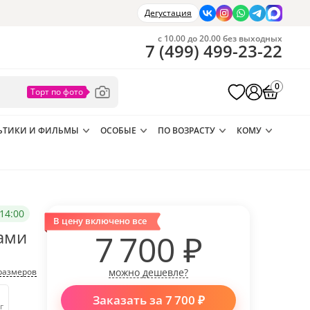
Дегустация
с 10.00 до 20.00 без выходных
7
(
499
)
499-23-22
0
ЬТИКИ И ФИЛЬМЫ
ОСОБЫЕ
ПО ВОЗРАСТУ
КОМУ
14:00
В цену включено все
ами
7 700
₽
размеров
можно дешевле?
Заказать за
7 700
₽
г