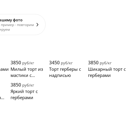
вашему фото
 пример - повторим
ируем
3850
3450
3850
руб/кг
руб/кг
руб/кг
рами
Милый торт из
Торт герберы с
Шикарный торт с
мастики с
надписью
герберами
герберами
3850
руб/кг
Яркий торт с
з
герберами