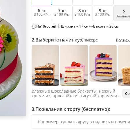
6 кг
7 кг
8 кг
9 кг
3 100 ₽/кг
3 100 ₽/кг
3 100 ₽/кг
3 100 ₽/кг
больш
На
10
гостей
Ширина:
~ 17 см
Высота:
~ 20 см
2.
Выберите начинку:
Сникерс
Все нач
Влажные шоколадные бисквиты, нежный
Со
крем-чиз, прослойка из тягучей карамели и
яркий арахис. Ненавязчивая соленая нотка
объединяет яркий вкус шоколада и тягучей
3.
Пожелания к торту (бесплатно):
карамели, не оставляя ни единого шанса
остаться равнодушным.