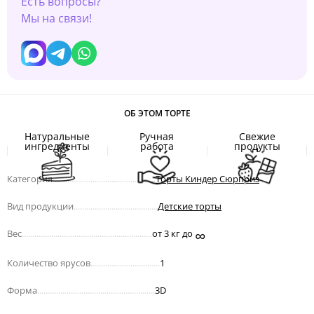
Есть вопросы?
Мы на связи!
ОБ ЭТОМ ТОРТЕ
Натуральные
Ручная
Свежие
ингредиенты
работа
продукты
Категория
.................................................
Торты Киндер Сюрприз
Вид продукции
........................................
Детские торты
∞
Вес
..............................................................
от 3 кг до
Количество ярусов
.................................
1
Форма
........................................................
3D