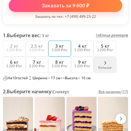
Заказать за
9 600
₽
Заказать по тел.:
+7 (499) 499-23-22
1.
Выберите вес:
таблица размеров
3
кг
2 кг
2.5 кг
3 кг
4 кг
5 кг
3 200 ₽/кг
3 200 ₽/кг
3 200 ₽/кг
3 200 ₽/кг
3 200 ₽/кг
6 кг
7 кг
8 кг
9 кг
3 200 ₽/кг
3 200 ₽/кг
3 200 ₽/кг
3 200 ₽/кг
больше
На
10
гостей
Ширина:
~ 17 см
Высота:
~ 10 см
2.
Выберите начинку:
Сникерс
Все начинки (17)