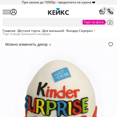
При заказе до 10000р - предоплата не нужна ❤️
0
Главная
/
Детские торты
/
Для малышей
/
Киндер Сюрприз
/
Торт в виде большого киндера
Можно изменить декор
Цвет покрытия, надписи,
элементы и фигурки.