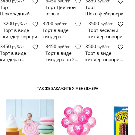
3450
3450
3850
руб/кг
руб/кг
руб/кг
Торт
Торт Цветной
Торт
Шоколадный
взрыв
Шоко‑фейерверк
водопад
3200
3200
3500
руб/кг
руб/кг
руб/кг
Торт в виде
Торт в виде
Торт веселый
киндер сюрприза
киндера с
киндер сюрприз
с надписью
надписью
для девочки
3450
3450
3500
руб/кг
руб/кг
руб/кг
Торт в виде
Торт в виде
Торт в виде
киндера с
киндера на 2
киндер сюрприза
голубым бантом
года с надписью
в кепке
ТАК ЖЕ ЗАКАЖИТЕ У МЕНЕДЖЕРА