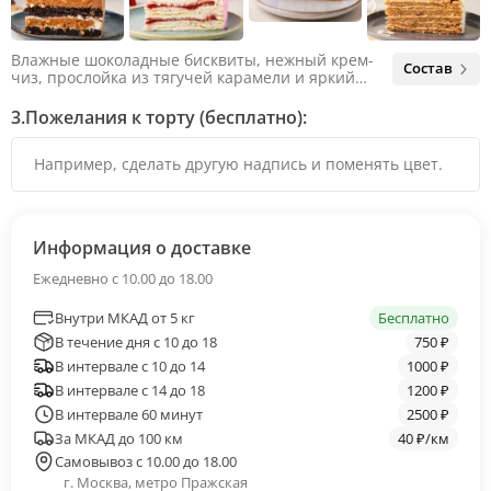
Влажные шоколадные бисквиты, нежный крем-
Состав
чиз, прослойка из тягучей карамели и яркий
арахис. Ненавязчивая соленая нотка объединяет
яркий вкус шоколада и тягучей карамели, не
3.
Пожелания к торту (бесплатно):
оставляя ни единого шанса остаться
равнодушным.
Информация о доставке
Ежедневно с 10.00 до 18.00
Внутри МКАД от 5 кг
Бесплатно
В течение дня с 10 до 18
750 ₽
В интервале с 10 до 14
1000 ₽
В интервале с 14 до 18
1200 ₽
В интервале 60 минут
2500 ₽
За МКАД до 100 км
40 ₽/км
Самовывоз с 10.00 до 18.00
г. Москва, метро Пражская