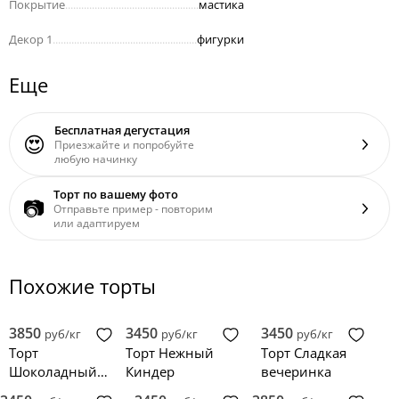
Покрытие
..................................................
мастика
Декор 1
......................................................
фигурки
Еще
Бесплатная дегустация
😍
Приезжайте и попробуйте
любую начинку
Торт по вашему фото
📷
Отправьте пример - повторим
или адаптируем
Похожие торты
3850
3450
3450
руб/кг
руб/кг
руб/кг
Торт
Торт Нежный
Торт Сладкая
Шоколадный
Киндер
вечеринка
Киндер‑микс