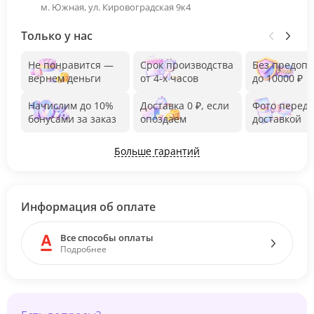
м. Южная, ул. Кировоградская 9к4
Только у нас
Не понравится —
Срок производства
Без предоп
вернем деньги
от 4-х часов
до 10000 ₽
Начислим до 10%
Доставка 0 ₽, если
Фото перед
бонусами за заказ
опоздаем
доставкой
Больше гарантий
Информация об оплате
Все способы оплаты
Подробнее