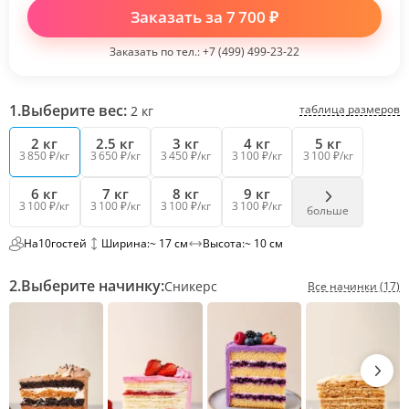
Заказать за
7 700
₽
Заказать по тел.:
+7 (499) 499-23-22
1.
Выберите вес:
таблица размеров
2
кг
2 кг
2.5 кг
3 кг
4 кг
5 кг
3 850 ₽/кг
3 650 ₽/кг
3 450 ₽/кг
3 100 ₽/кг
3 100 ₽/кг
6 кг
7 кг
8 кг
9 кг
3 100 ₽/кг
3 100 ₽/кг
3 100 ₽/кг
3 100 ₽/кг
больше
На
10
гостей
Ширина:
~ 17 см
Высота:
~ 10 см
2.
Выберите начинку:
Сникерс
Все начинки (17)