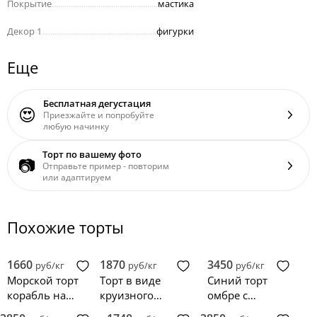
Покрытие
..................................................
мастика
Декор 1
......................................................
фигурки
Еще
Бесплатная дегустация
😍
Приезжайте и попробуйте
любую начинку
Торт по вашему фото
📷
Отправьте пример - повторим
или адаптируем
Похожие торты
1660
1870
3450
руб/кг
руб/кг
руб/кг
Морской торт
Торт в виде
Синий торт
корабль на
круизного
омбре с
волнах
корабля
корабликом и