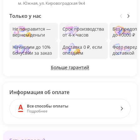
м. Южная, ул. Кировоградская 9к4
Только у нас
Не понравится —
Срок производства
Без предоп
вернем деньги
от 4-х часов
до 10000 ₽
Начислим до 10%
Доставка 0 ₽, если
Фото перед
бонусами за заказ
опоздаем
доставкой
Больше гарантий
Информация об оплате
Все способы оплаты
Подробнее