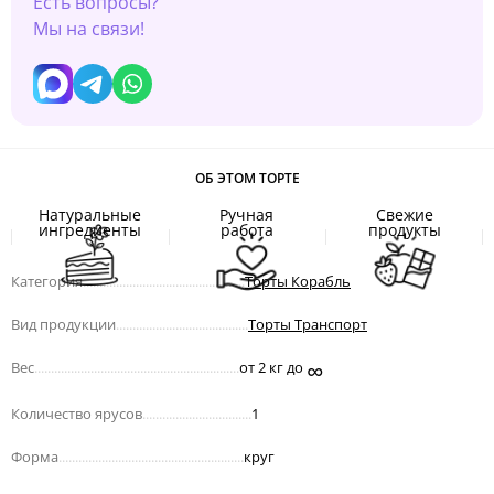
Есть вопросы?
Мы на связи!
ОБ ЭТОМ ТОРТЕ
Натуральные
Ручная
Свежие
ингредиенты
работа
продукты
Категория
.................................................
Торты Корабль
Вид продукции
........................................
Торты Транспорт
∞
Вес
..............................................................
от 2 кг до
Количество ярусов
.................................
1
Форма
........................................................
круг