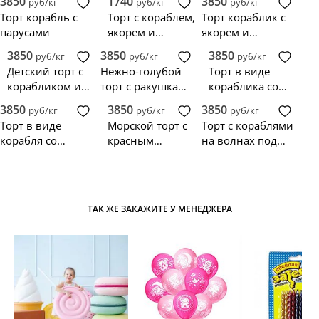
3850
1740
3850
руб/кг
руб/кг
руб/кг
волнами
Торт корабль с
Торт с кораблем,
Торт кораблик с
парусами
якорем и
якорем и
морскими
табличкой
3850
3850
3850
руб/кг
руб/кг
руб/кг
звездами
Детский торт с
Нежно-голубой
Торт в виде
корабликом и
торт с ракушками
кораблика со
спасательным
и корабликом
спасательными
3850
3850
3850
руб/кг
руб/кг
руб/кг
кругом
кругами
Торт в виде
Морской торт с
Торт с кораблями
корабля со
красным
на волнах под
спасательным
корабликом и
солнцем
кругом
спасательным
кругом
ТАК ЖЕ ЗАКАЖИТЕ У МЕНЕДЖЕРА