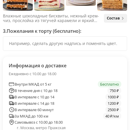
Влажные шоколадные бисквиты, нежный крем-
Состав
чиз, прослойка из тягучей карамели и яркий
арахис. Ненавязчивая соленая нотка объединяет
яркий вкус шоколада и тягучей карамели, не
3.
Пожелания к торту (бесплатно):
оставляя ни единого шанса остаться
равнодушным.
Информация о доставке
Ежедневно с 10.00 до 18.00
Внутри МКАД от 5 кг
Бесплатно
В течение дня с 10 до 18
750 ₽
В интервале с 10 до 14
1000 ₽
В интервале с 14 до 18
1200 ₽
В интервале 60 минут
2500 ₽
За МКАД до 100 км
40 ₽/км
Самовывоз с 10.00 до 18.00
г. Москва, метро Пражская