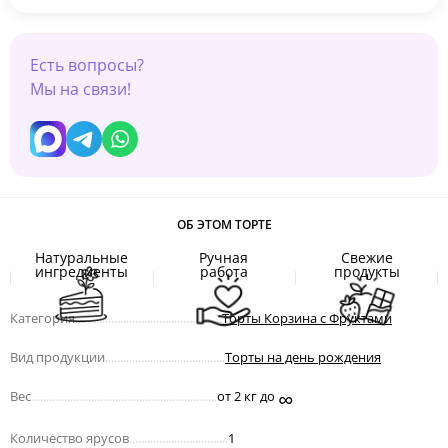
Есть вопросы?
Мы на связи!
ОБ ЭТОМ ТОРТЕ
Натуральные
Ручная
Свежие
ингредиенты
работа
продукты
Категория
.................................................
Торты Корзина с Фруктами
Вид продукции
........................................
Торты на день рождения
∞
Вес
..............................................................
от 2 кг до
Количество ярусов
.................................
1