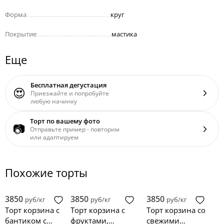
Форма
........................................................
круг
Покрытие
..................................................
мастика
Еще
Бесплатная дегустация
😍
Приезжайте и попробуйте
любую начинку
Торт по вашему фото
📷
Отправьте пример - повторим
или адаптируем
Похожие торты
3850
3850
3850
руб/кг
руб/кг
руб/кг
Торт корзина с
Торт корзина с
Торт корзина со
бантиком с
фруктами,
свежими