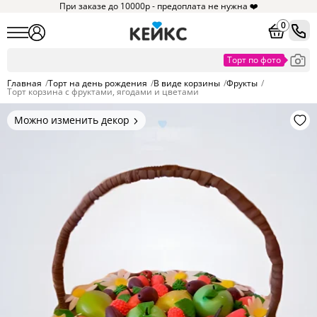
При заказе до 10000р - предоплата не нужна ❤️
0
Главная
/
Торт на день рождения
/
В виде корзины
/
Фрукты
/
Торт корзина с фруктами, ягодами и цветами
Можно изменить декор
Цвет покрытия, надписи,
элементы и фигурки.