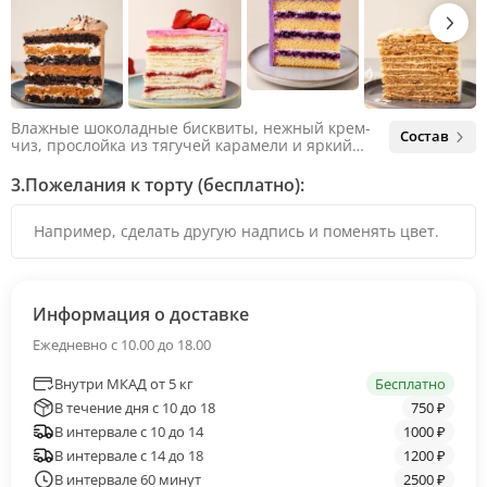
Влажные шоколадные бисквиты, нежный крем-
Состав
чиз, прослойка из тягучей карамели и яркий
арахис. Ненавязчивая соленая нотка объединяет
яркий вкус шоколада и тягучей карамели, не
3.
Пожелания к торту (бесплатно):
оставляя ни единого шанса остаться
равнодушным.
Информация о доставке
Ежедневно с 10.00 до 18.00
Внутри МКАД от 5 кг
Бесплатно
В течение дня с 10 до 18
750 ₽
В интервале с 10 до 14
1000 ₽
В интервале с 14 до 18
1200 ₽
В интервале 60 минут
2500 ₽