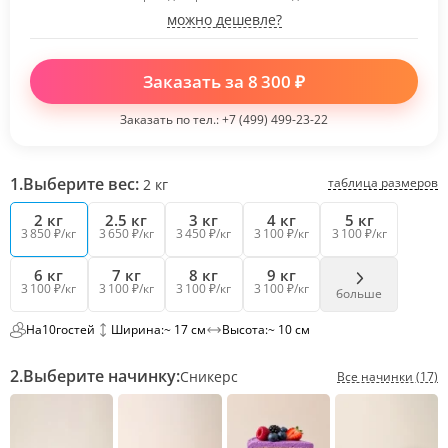
можно дешевле?
Заказать за
8 300
₽
Заказать по тел.:
+7 (499) 499-23-22
1.
Выберите вес:
таблица размеров
2
кг
2 кг
2.5 кг
3 кг
4 кг
5 кг
3 850 ₽/кг
3 650 ₽/кг
3 450 ₽/кг
3 100 ₽/кг
3 100 ₽/кг
6 кг
7 кг
8 кг
9 кг
3 100 ₽/кг
3 100 ₽/кг
3 100 ₽/кг
3 100 ₽/кг
больше
На
10
гостей
Ширина:
~ 17 см
Высота:
~ 10 см
2.
Выберите начинку:
Сникерс
Все начинки (17)