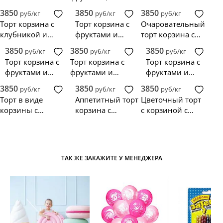
фруктами и
ягодами и
фруктами и
3850
3850
3850
руб/кг
руб/кг
руб/кг
ягодами
белыми цветами
ягодами и
Торт корзина с
Торт корзина с
Очаровательный
ажурным бантом
клубникой и
фруктами и
торт корзина с
бабочкой
ягодами
фруктами и
3850
3850
3850
руб/кг
руб/кг
руб/кг
ягодами
Торт корзина с
Торт корзина с
Торт корзина с
фруктами и
фруктами и
фруктами и
ягодами и
ягодами из
ягодами и
3850
3850
3850
руб/кг
руб/кг
руб/кг
надписью
мастики
шикарным
Торт в виде
Аппетитный торт
Цветочный торт
бантом
корзины с
корзина с
с корзиной с
фруктами из
фруктами и
фруктами и
мастики
ягодами
ягодами
ТАК ЖЕ ЗАКАЖИТЕ У МЕНЕДЖЕРА