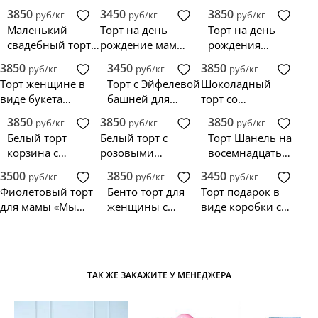
3850
3450
3850
руб/кг
руб/кг
руб/кг
Маленький
Торт на день
Торт на день
свадебный торт с
рождение мамы с
рождения
золотой
ягодами и
девочки с
3850
3450
3850
руб/кг
руб/кг
руб/кг
глазурью и
надписью
косметикой
Торт женщине в
Торт с Эйфелевой
Шоколадный
букетом цветов
«Паспорт врёт
виде букета
башней для
торт со
маме 18»
цветов
девушки
сладостями и
3850
3850
3850
руб/кг
руб/кг
руб/кг
ягодами вишни
Белый торт
Белый торт с
Торт Шанель на
корзина с
розовыми
восемнадцать
цветами
подтёками и
лет для девочки
3500
3850
3450
руб/кг
руб/кг
руб/кг
живыми розами
Фиолетовый торт
Бенто торт для
Торт подарок в
для мамы «Мы
женщины с
виде коробки с
тебя любим»
живыми цветами
разноцветным
и ягодами
бантом
ТАК ЖЕ ЗАКАЖИТЕ У МЕНЕДЖЕРА