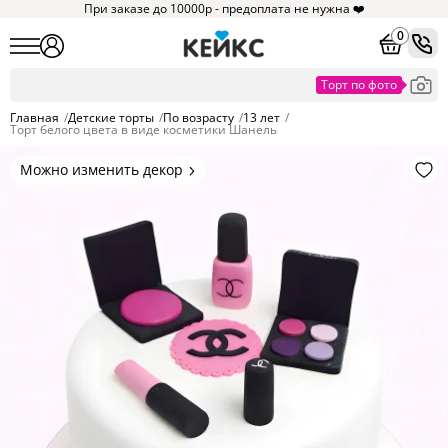
При заказе до 10000р - предоплата не нужна ❤️
0
Главная
/
Детские торты
/
По возрасту
/
13 лет
/
Торт белого цвета в виде косметики Шанель
Можно изменить декор
Цвет покрытия, надписи,
элементы и фигурки.