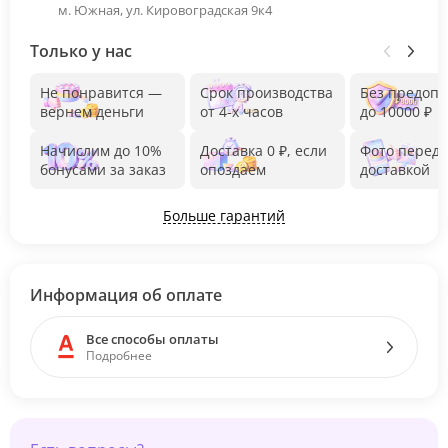
м. Южная, ул. Кировоградская 9к4
Только у нас
Не понравится —
Срок производства
Без предоп
вернем деньги
от 4-х часов
до 10000 ₽
Начислим до 10%
Доставка 0 ₽, если
Фото перед
бонусами за заказ
опоздаем
доставкой
Больше гарантий
Информация об оплате
Все способы оплаты
Подробнее