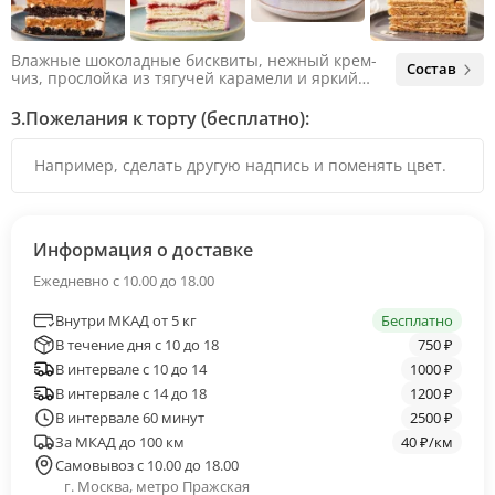
Влажные шоколадные бисквиты, нежный крем-
Состав
чиз, прослойка из тягучей карамели и яркий
арахис. Ненавязчивая соленая нотка объединяет
яркий вкус шоколада и тягучей карамели, не
3.
Пожелания к торту (бесплатно):
оставляя ни единого шанса остаться
равнодушным.
Информация о доставке
Ежедневно с 10.00 до 18.00
Внутри МКАД от 5 кг
Бесплатно
В течение дня с 10 до 18
750 ₽
В интервале с 10 до 14
1000 ₽
В интервале с 14 до 18
1200 ₽
В интервале 60 минут
2500 ₽
За МКАД до 100 км
40 ₽/км
Самовывоз с 10.00 до 18.00
г. Москва, метро Пражская