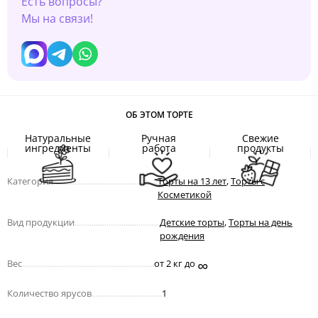
Есть вопросы?
Мы на связи!
ОБ ЭТОМ ТОРТЕ
Натуральные
Ручная
Свежие
ингредиенты
работа
продукты
Категория
.................................................
Торты на 13 лет
,
Торты с
Косметикой
Вид продукции
........................................
Детские торты
,
Торты на день
рождения
∞
Вес
..............................................................
от 2 кг до
Количество ярусов
.................................
1