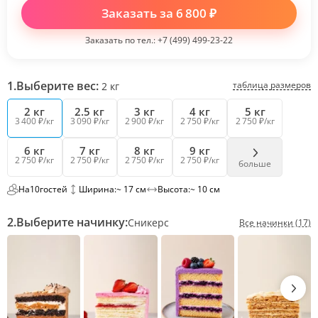
Заказать за
6 800
₽
Заказать по тел.:
+7 (499) 499-23-22
1.
Выберите вес:
таблица размеров
2
кг
2 кг
2.5 кг
3 кг
4 кг
5 кг
3 400 ₽/кг
3 090 ₽/кг
2 900 ₽/кг
2 750 ₽/кг
2 750 ₽/кг
6 кг
7 кг
8 кг
9 кг
2 750 ₽/кг
2 750 ₽/кг
2 750 ₽/кг
2 750 ₽/кг
больше
На
10
гостей
Ширина:
~ 17 см
Высота:
~ 10 см
2.
Выберите начинку:
Сникерс
Все начинки (17)