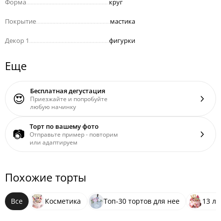
Форма
........................................................
круг
Покрытие
..................................................
мастика
Декор 1
......................................................
фигурки
Еще
Бесплатная дегустация
😍
Приезжайте и попробуйте
любую начинку
Торт по вашему фото
📷
Отправьте пример - повторим
или адаптируем
Похожие торты
Все
Косметика
Топ-30 тортов для нее
13 ле