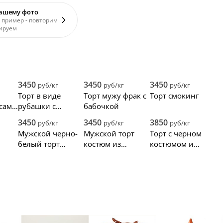
вашему фото
 пример - повторим
ируем
3450
3450
3450
руб/кг
руб/кг
руб/кг
Торт в виде
Торт мужу фрак с
Торт смокинг
сами
рубашки с
бабочкой
бордовой
3450
3450
3850
руб/кг
руб/кг
руб/кг
бабочкой и
Мужской черно-
Мужской торт
Торт с черном
усами
белый торт
костюм из
костюмом и
Рубашка с
мастики
бабочкой
бабочкой