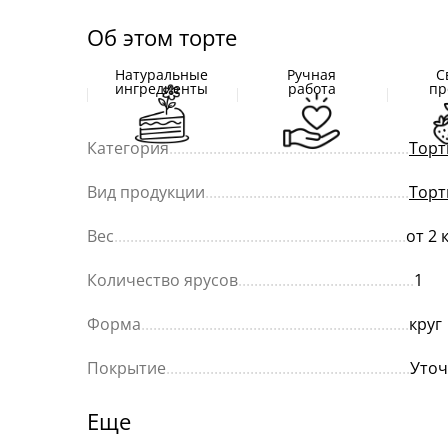
Об этом торте
Натуральные
Ручная
С
ингредиенты
работа
пр
Категория
............................................................
Торт
Вид продукции
...................................................
Торт
Вес
.........................................................................
от 2 
Количество ярусов
............................................
1
Форма
...................................................................
круг
Покрытие
.............................................................
Уточ
Еще