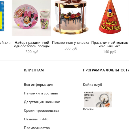
ей для
Набор праздничной
Подарочная упаковка
Праздничный колпак
одноразовой посуды
именинника
500 руб
300 руб
140 руб
КЛИЕНТАМ
ПРОГРАММА ЛОЯЛЬНОСТ
Вся информация
Кейкс клуб
Начинки и составы
СЛАДКИЙ
ПИРОЖОК
Уровень №1
Ваши бонусы
285
Дегустация начинок
Войти
Сроки производства
Отзывы
446
Преимущества