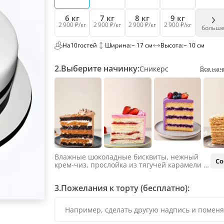
6 кг
7 кг
8 кг
9 кг
2 900 ₽/кг
2 900 ₽/кг
2 900 ₽/кг
2 900 ₽/кг
больш
На
10
гостей
Ширина:
~ 17 см
Высота:
~ 10 см
2.
Выберите начинку:
Сникерс
Все нач
Влажные шоколадные бисквиты, нежный
Со
крем-чиз, прослойка из тягучей карамели и
яркий арахис. Ненавязчивая соленая нотка
объединяет яркий вкус шоколада и тягучей
3.
Пожелания к торту (бесплатно):
карамели, не оставляя ни единого шанса
остаться равнодушным.