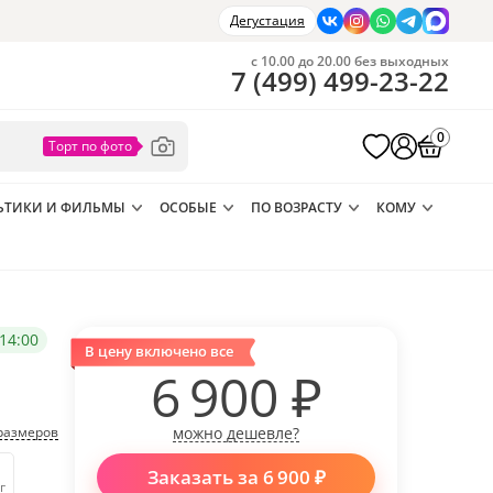
Дегустация
с 10.00 до 20.00 без выходных
7
(
499
)
499-23-22
0
ЬТИКИ И ФИЛЬМЫ
ОСОБЫЕ
ПО ВОЗРАСТУ
КОМУ
14:00
В цену включено все
6 900
₽
размеров
можно дешевле?
Заказать за
6 900
₽
г