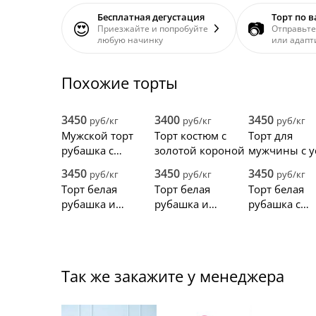
Бесплатная дегустация
Торт по 
😍
📷
Приезжайте и попробуйте
Отправьте
любую начинку
или адапт
Похожие торты
3450
3400
3450
руб/кг
руб/кг
руб/кг
Мужской торт
Торт костюм с
Торт для
рубашка с
золотой короной
мужчины с у
бабочкой
из мастики
3450
3450
3450
руб/кг
руб/кг
руб/кг
Торт белая
Торт белая
Торт белая
рубашка и
рубашка и
рубашка с
черная бабочка
черный пиджак
галстуком
Так же закажите у менеджера