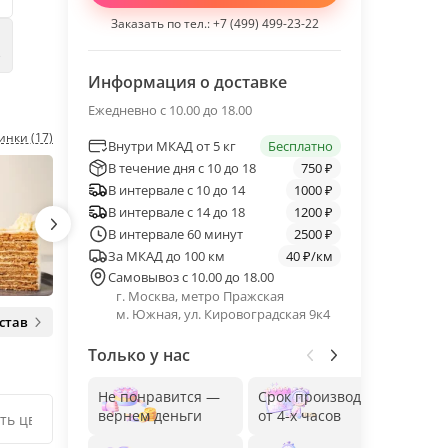
Заказать по тел.:
+7 (499) 499-23-22
е
Информация о доставке
Ежедневно с 10.00 до 18.00
инки (17)
Внутри МКАД от 5 кг
Бесплатно
В течение дня с 10 до 18
750 ₽
В интервале с 10 до 14
1000 ₽
В интервале с 14 до 18
1200 ₽
В интервале 60 минут
2500 ₽
За МКАД до 100 км
40 ₽/км
Самовывоз с 10.00 до 18.00
г. Москва, метро Пражская
м. Южная, ул. Кировоградская 9к4
став
Только у нас
Не понравится —
Срок производства
Без
вернем деньги
от 4-х часов
до 1