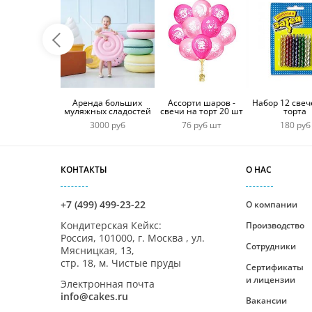
Аренда больших
Ассорти шаров -
Набор 12 свеч
муляжных сладостей
свечи на торт 20 шт
торта
3000 руб
76 руб шт
180 руб
КОНТАКТЫ
О НАС
+7 (499) 499-23-22
О компании
Кондитерская Кейкс
:
Производство
Россия,
101000
,
г. Москва
,
ул.
Сотрудники
Мясницкая, 13,
стр. 18, м. Чистые пруды
Сертификаты
и лицензии
Электронная почта
info@cakes.ru
Вакансии