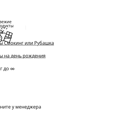
вежие
одукты
ы Смокинг или Рубашка
ы на день рождения
∞
кг до
ните у менеджера