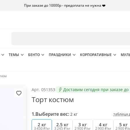
При заказе до 10000р - предоплата не нужна ❤️
ТЕМЫ
БЕНТО
ПРАЗДНИКИ
КОРПОРАТИВНЫЕ
МУЛ
стюм
Арт.
051353
Доставим сегодня при заказе до 
Торт костюм
1.
Выберите вес:
таблица 
2
кг
2 кг
2.5 кг
3 кг
4 кг
5 кг
3 450 ₽/кг
3 245 ₽/кг
2 900 ₽/кг
2 900 ₽/кг
2 900 ₽/к