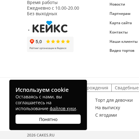
Время работы
Новости
Ежедневно с
10.00-20.00
Без выходных
Партнерам
Карта сайта
Контакты
Наши клиенты
Видео тортов
Детские торты
На день рождения
Свадебные
Используем cookie
Оставаясь с нами, вы
Торт для мальчика
Торт для девочки
соглашаетесь на
На рождение ребенка
На выписку
использование
файлов куки
.
Без мастики
С ягодами
Понятно
Торт радуга
2026 CAKES.RU