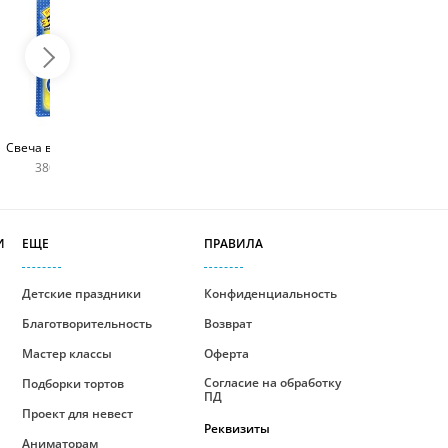
Топпер с любым
Фейерверк для торта
Свеча в виде цифры
словом
180 руб
380 руб шт
400 руб
И
ЕЩЕ
ПРАВИЛА
Детские праздники
Конфиденциальность
Благотворительность
Возврат
Мастер классы
Оферта
Согласие на обработку
Подборки тортов
ПД
Проект для невест
Реквизиты
Аниматорам