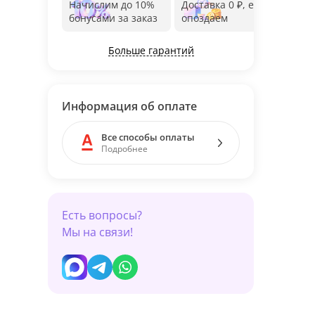
Начислим до 10%
Доставка 0 ₽, если
Фот
бонусами за заказ
опоздаем
дос
Больше гарантий
Информация об оплате
Все способы оплаты
Подробнее
Есть вопросы?
Мы на связи!