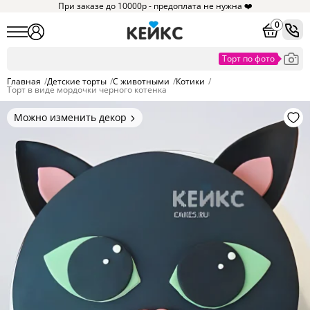
При заказе до 10000р - предоплата не нужна ❤️
0
Главная
/
Детские торты
/
С животными
/
Котики
/
Торт в виде мордочки черного котенка
Можно изменить декор
Цвет покрытия, надписи,
элементы и фигурки.