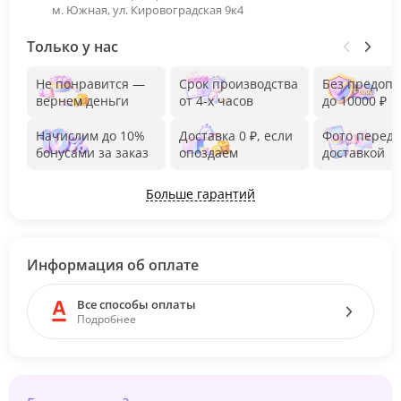
м. Южная, ул. Кировоградская 9к4
Только у нас
Не понравится —
Срок производства
Без предоп
вернем деньги
от 4-х часов
до 10000 ₽
Начислим до 10%
Доставка 0 ₽, если
Фото перед
бонусами за заказ
опоздаем
доставкой
Больше гарантий
Информация об оплате
Все способы оплаты
Подробнее