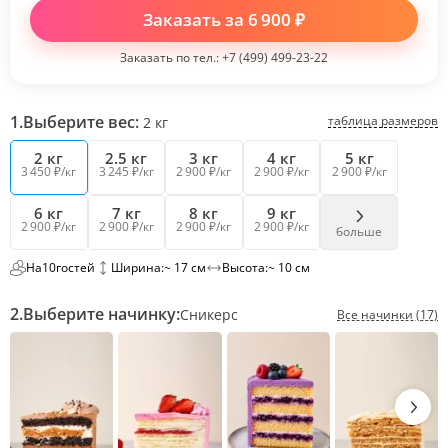
Заказать за
6 900
₽
Заказать по тел.:
+7 (499) 499-23-22
1.
Выберите вес:
таблица размеров
2
кг
2 кг
2.5 кг
3 кг
4 кг
5 кг
3 450 ₽/кг
3 245 ₽/кг
2 900 ₽/кг
2 900 ₽/кг
2 900 ₽/кг
6 кг
7 кг
8 кг
9 кг
2 900 ₽/кг
2 900 ₽/кг
2 900 ₽/кг
2 900 ₽/кг
больше
На
10
гостей
Ширина:
~ 17 см
Высота:
~ 10 см
2.
Выберите начинку:
Сникерс
Все начинки (17)