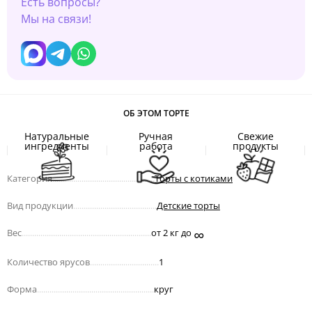
Есть вопросы?
Мы на связи!
ОБ ЭТОМ ТОРТЕ
Натуральные
Ручная
Свежие
ингредиенты
работа
продукты
Категория
.................................................
Торты с котиками
Вид продукции
........................................
Детские торты
∞
Вес
..............................................................
от 2 кг до
Количество ярусов
.................................
1
Форма
........................................................
круг