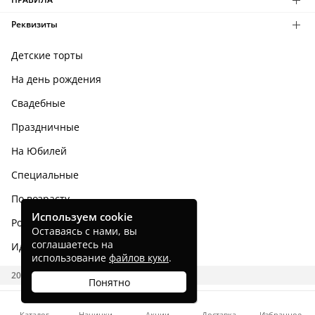
Реквизиты
Детские торты
На день рождения
Свадебные
Праздничные
На Юбилей
Специальные
По возрасту
Используем cookie
Родным и близким
Оставаясь с нами, вы
соглашаетесь на
Идеи тортов
использование
файлов куки
.
2026 CAKES.RU
Понятно
Каталог
Начинки
Акции
Доставка
Избранное