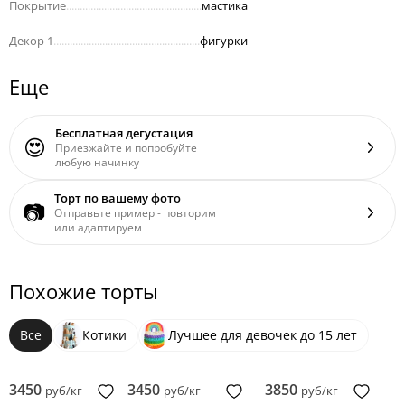
Покрытие
..................................................
мастика
Декор 1
......................................................
фигурки
Еще
Бесплатная дегустация
😍
Приезжайте и попробуйте
любую начинку
Торт по вашему фото
📷
Отправьте пример - повторим
или адаптируем
Похожие торты
Все
Котики
Лучшее для девочек до 15 лет
3450
3450
3850
руб/кг
руб/кг
руб/кг