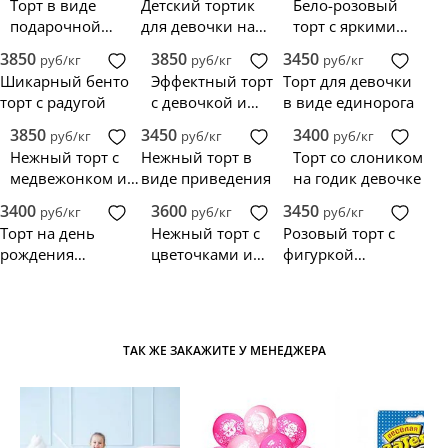
Торт в виде
Детский тортик
Бело-розовый
подарочной
для девочки на
торт с яркими
коробки с
день рождения 1
цветами
3850
3850
3450
руб/кг
руб/кг
руб/кг
медведем
год
Шикарный бенто
Эффектный торт
Торт для девочки
торт с радугой
с девочкой и
в виде единорога
короной
3850
3450
3400
руб/кг
руб/кг
руб/кг
Нежный торт с
Нежный торт в
Торт со слоником
медвежонком и
виде приведения
на годик девочке
белыми розами
3400
3600
3450
руб/кг
руб/кг
руб/кг
Торт на день
Нежный торт с
Розовый торт с
рождения
цветочками и
фигуркой
девочки 3 года
фигуркой
девочки и
медвежонка
зайчика
ТАК ЖЕ ЗАКАЖИТЕ У МЕНЕДЖЕРА