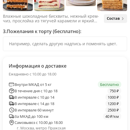
Влажные шоколадные бисквиты, нежный крем-
Состав
чиз, прослойка из тягучей карамели и яркий
арахис. Ненавязчивая соленая нотка объединяет
яркий вкус шоколада и тягучей карамели, не
3.
Пожелания к торту (бесплатно):
оставляя ни единого шанса остаться
равнодушным.
Информация о доставке
Ежедневно с 10.00 до 18.00
Внутри МКАД от 5 кг
Бесплатно
В течение дня с 10 до 18
750 ₽
В интервале с 10 до 14
1000 ₽
В интервале с 14 до 18
1200 ₽
В интервале 60 минут
2500 ₽
За МКАД до 100 км
40 ₽/км
Самовывоз с 10.00 до 18.00
г. Москва, метро Пражская