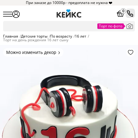
При заказе до 10000р - предоплата не нужна ❤️
0
Главная
/
Детские торты
/
По возрасту
/
16 лет
/
Торт на день рождения 16 лет сыну
Можно изменить декор
Цвет покрытия, надписи,
элементы и фигурки.