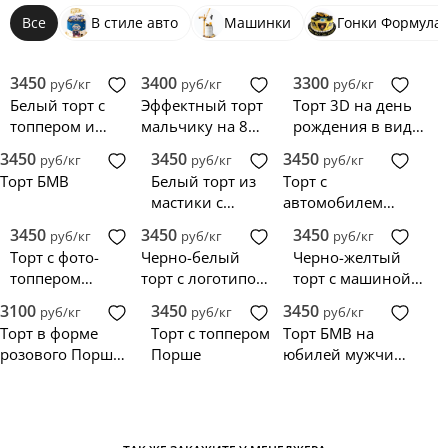
Все
В стиле авто
Машинки
Гонки Формула 
3450
3400
3300
руб/кг
руб/кг
руб/кг
Белый торт с
Эффектный торт
Торт 3D на день
топпером и
мальчику на 8
рождения в виде
фотопечатью
лет с машинами
машины
3450
3450
3450
руб/кг
руб/кг
руб/кг
машины Ниссан
Гелендваген
Торт БМВ
Белый торт из
Торт с
мастики с
автомобилем
машинками
Ниссан и
3450
3450
3450
руб/кг
руб/кг
руб/кг
логотипом
Торт с фото-
Черно-белый
Черно-желтый
топпером
торт с логотипом
торт с машиной
Ниссана
LADA
Порше Кайен
3100
3450
3450
руб/кг
руб/кг
руб/кг
Торт в форме
Торт с топпером
Торт БМВ на
розового Порше
Порше
юбилей мужчине
Кайен
30 лет