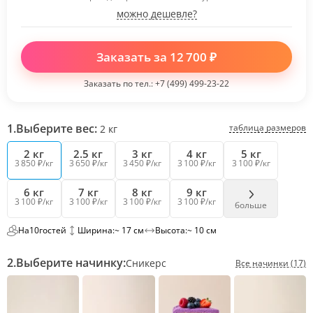
можно дешевле?
Заказать за
12 700
₽
Заказать по тел.:
+7 (499) 499-23-22
1.
Выберите вес:
таблица размеров
2
кг
2 кг
2.5 кг
3 кг
4 кг
5 кг
3 850 ₽/кг
3 650 ₽/кг
3 450 ₽/кг
3 100 ₽/кг
3 100 ₽/кг
6 кг
7 кг
8 кг
9 кг
3 100 ₽/кг
3 100 ₽/кг
3 100 ₽/кг
3 100 ₽/кг
больше
На
10
гостей
Ширина:
~ 17 см
Высота:
~ 10 см
2.
Выберите начинку:
Сникерс
Все начинки (17)