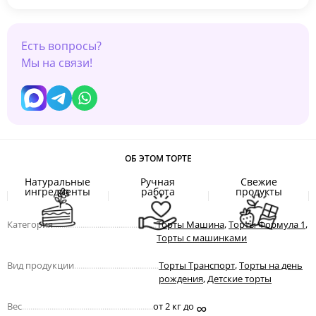
Есть вопросы?
Мы на связи!
ОБ ЭТОМ ТОРТЕ
Натуральные
Ручная
Свежие
ингредиенты
работа
продукты
Категория
.................................................
Торты Машина
,
Торты Формула 1
,
Торты с машинками
Вид продукции
........................................
Торты Транспорт
,
Торты на день
рождения
,
Детские торты
∞
Вес
..............................................................
от 2 кг до