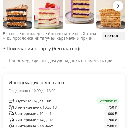
Влажные шоколадные бисквиты, нежный крем-
Состав
чиз, прослойка из тягучей карамели и яркий
арахис. Ненавязчивая соленая нотка объединяет
яркий вкус шоколада и тягучей карамели, не
3.
Пожелания к торту (бесплатно):
оставляя ни единого шанса остаться
равнодушным.
Информация о доставке
Ежедневно с 10.00 до 18.00
Внутри МКАД от 5 кг
Бесплатно
В течение дня с 10 до 18
750 ₽
В интервале с 10 до 14
1000 ₽
В интервале с 14 до 18
1200 ₽
В интервале 60 минут
2500 ₽