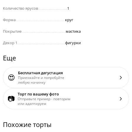
Количество ярусов
.................................
1
Форма
........................................................
круг
Покрытие
..................................................
мастика
Декор 1
......................................................
фигурки
Еще
Бесплатная дегустация
😍
Приезжайте и попробуйте
любую начинку
Торт по вашему фото
📷
Отправьте пример - повторим
или адаптируем
Похожие торты