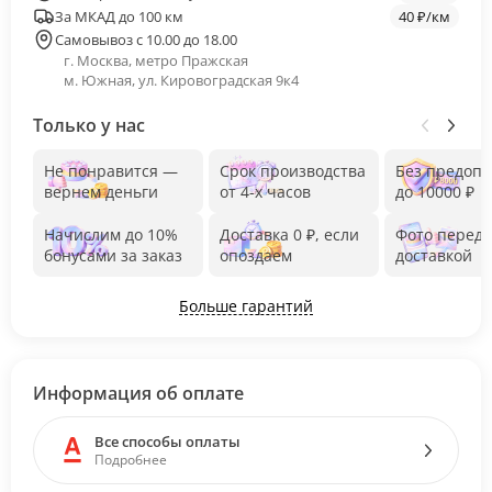
За МКАД до 100 км
40 ₽/км
Самовывоз с 10.00 до 18.00
г. Москва, метро Пражская
м. Южная, ул. Кировоградская 9к4
Только у нас
Не понравится —
Срок производства
Без предоп
вернем деньги
от 4-х часов
до 10000 ₽
Начислим до 10%
Доставка 0 ₽, если
Фото перед
бонусами за заказ
опоздаем
доставкой
Больше гарантий
Информация об оплате
Все способы оплаты
Подробнее