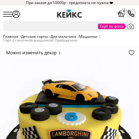
При заказе до 10000р - предоплата не нужна ❤️
0
Главная
/
Детские торты
/
Для мальчика
/
Машинки
/
Торт с гоночной машинкой Ламборгини
Можно изменить декор
Цвет покрытия, надписи,
элементы и фигурки.