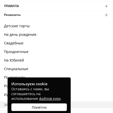
ПРАВИЛА
Реквизиты
Детские торты
На день рождения
Свадебные
Праздничные
На Юбилей
Специальные
По возрасту
Используем cookie
Родным и близким
Оставаясь с нами, вы
соглашаетесь на
Идеи тортов
использование
файлов куки
.
2026 CAKES.RU
Понятно