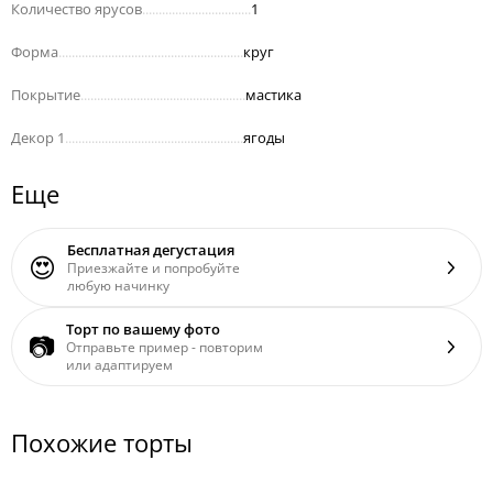
Количество ярусов
.................................
1
Форма
........................................................
круг
Покрытие
..................................................
мастика
Декор 1
......................................................
ягоды
Еще
Бесплатная дегустация
😍
Приезжайте и попробуйте
любую начинку
Торт по вашему фото
📷
Отправьте пример - повторим
или адаптируем
Похожие торты