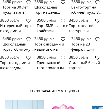
3450
3850
3850
руб/кг
руб/кг
руб/кг
Торт на 30 лет
Шоколадный
Бенто-торт на
мужу и папе
торт на день
юбилей мужу 30
рождения
лет
3850
3500
3450
руб/кг
руб/кг
руб/кг
мужчине
Интересный торт
Торт БМВ с лого и
Торт с желтой
с ягодами и
колёсами
глазурью и
бутылкой виски
сладостями
3450
3450
3450
руб/кг
руб/кг
руб/кг
Шоколадный
Торт с ягодами и
Торт на 23
торт любимому
надписью на
февраля для
мужу и папе
юбилей
любимого мужа
3850
3850
3850
руб/кг
руб/кг
руб/кг
любимому мужу
Торт с ягодами и
Трехэтажный
Стильный белый
шоколадом
торт с золотыми
торт со
сладостями
сладостями
ТАК ЖЕ ЗАКАЖИТЕ У МЕНЕДЖЕРА