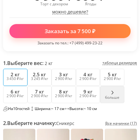
Торт с декором
Ягоды
можно дешевле?
Заказать за
7 500
₽
Заказать по тел.:
+7 (499) 499-23-22
1.
Выберите вес:
таблица размеров
2
кг
2 кг
2.5 кг
3 кг
4 кг
5 кг
3 450 ₽/кг
3 245 ₽/кг
2 900 ₽/кг
2 900 ₽/кг
2 900 ₽/кг
6 кг
7 кг
8 кг
9 кг
2 900 ₽/кг
2 900 ₽/кг
2 900 ₽/кг
2 900 ₽/кг
больше
На
10
гостей
Ширина:
~ 17 см
Высота:
~ 10 см
2.
Выберите начинку:
Сникерс
Все начинки (17)