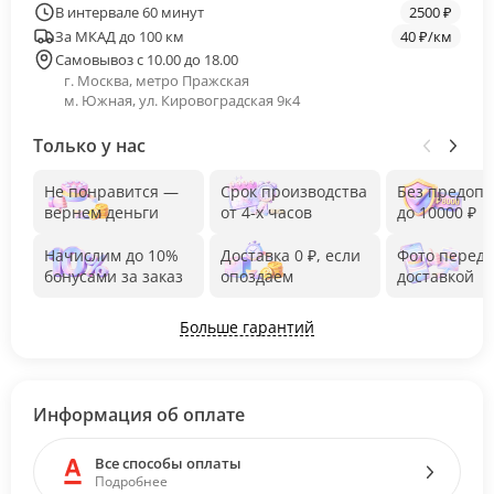
В интервале 60 минут
2500 ₽
За МКАД до 100 км
40 ₽/км
Самовывоз с 10.00 до 18.00
г. Москва, метро Пражская
м. Южная, ул. Кировоградская 9к4
Только у нас
Не понравится —
Срок производства
Без предоп
вернем деньги
от 4-х часов
до 10000 ₽
Начислим до 10%
Доставка 0 ₽, если
Фото перед
бонусами за заказ
опоздаем
доставкой
Больше гарантий
Информация об оплате
Все способы оплаты
Подробнее