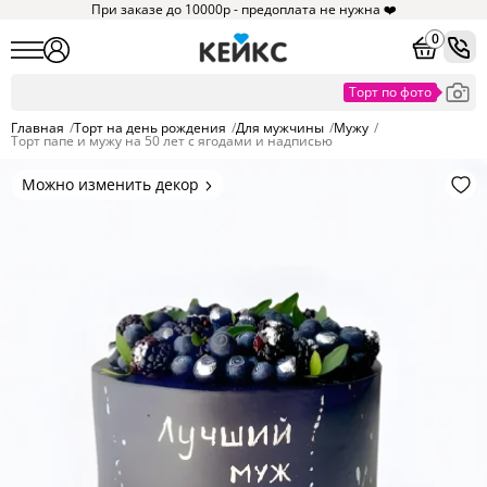
При заказе до 10000р - предоплата не нужна ❤️
0
Главная
/
Торт на день рождения
/
Для мужчины
/
Мужу
/
Торт папе и мужу на 50 лет с ягодами и надписью
Можно изменить декор
Цвет покрытия, надписи,
элементы и фигурки.