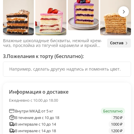
Влажные шоколадные бисквиты, нежный крем-
Состав
чиз, прослойка из тягучей карамели и яркий
арахис. Ненавязчивая соленая нотка объединяет
яркий вкус шоколада и тягучей карамели, не
3.
Пожелания к торту (бесплатно):
оставляя ни единого шанса остаться
равнодушным.
Информация о доставке
Ежедневно с 10.00 до 18.00
Внутри МКАД от 5 кг
Бесплатно
В течение дня с 10 до 18
750 ₽
В интервале с 10 до 14
1000 ₽
В интервале с 14 до 18
1200 ₽