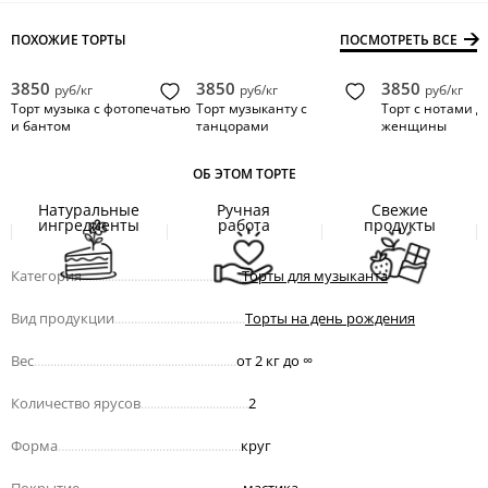
ПОХОЖИЕ ТОРТЫ
ПОСМОТРЕТЬ ВСЕ
3850
3850
3850
руб/кг
руб/кг
руб/кг
Торт музыка с фотопечатью
Торт музыканту с
Торт с нотами д
и бантом
танцорами
женщины
ОБ ЭТОМ ТОРТЕ
Натуральные
Ручная
Свежие
ингредиенты
работа
продукты
Категория
.................................................
Торты для музыканта
Вид продукции
........................................
Торты на день рождения
Вес
..............................................................
от 2 кг до
∞
Количество ярусов
.................................
2
Форма
........................................................
круг
Покрытие
..................................................
мастика