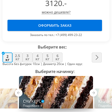
3120
.-
можно дешевле?
ОФОРМИТЬ ЗАКАЗ
Заказать по тел.:
+7 (499) 499-23-22
Выберите вес:
2.5
3
4
5
6
2
кг
кг
кг
кг
кг
кг
Высота без фигурок 10см | Диаметр 20см | Один ярус
Выберите начинку:
СНИКЕРС
КЛУБН
Подробнее >
Подробн