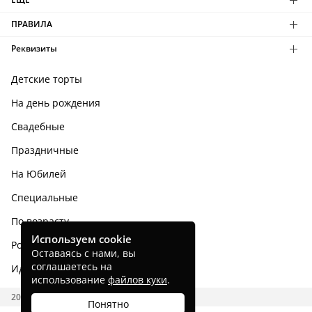
ПРАВИЛА
Реквизиты
Детские торты
На день рождения
Свадебные
Праздничные
На Юбилей
Специальные
По возрасту
Используем cookie
Родным и близким
Оставаясь с нами, вы
соглашаетесь на
Идеи тортов
использование
файлов куки
.
2026 CAKES.RU
Понятно