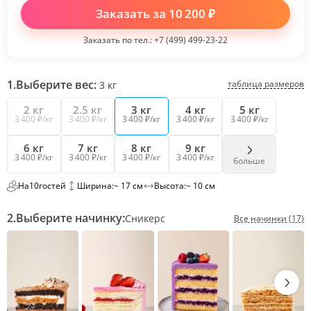
Заказать за
10 200
₽
Заказать по тел.:
+7 (499) 499-23-22
1.
Выберите вес:
таблица размеров
3
кг
2 кг
2.5 кг
3 кг
4 кг
5 кг
3 400 ₽/кг
3 400 ₽/кг
3 400 ₽/кг
3 400 ₽/кг
3 400 ₽/кг
6 кг
7 кг
8 кг
9 кг
3 400 ₽/кг
3 400 ₽/кг
3 400 ₽/кг
3 400 ₽/кг
больше
На
10
гостей
Ширина:
~ 17 см
Высота:
~ 10 см
2.
Выберите начинку:
Сникерс
Все начинки (17)