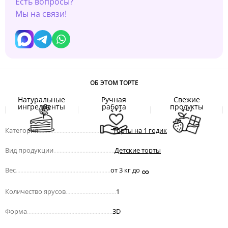
Есть вопросы?
Мы на связи!
ОБ ЭТОМ ТОРТЕ
Натуральные
Ручная
Свежие
ингредиенты
работа
продукты
Категория
.................................................
Торты на 1 годик
Вид продукции
........................................
Детские торты
∞
Вес
..............................................................
от 3 кг до
Количество ярусов
.................................
1
Форма
........................................................
3D