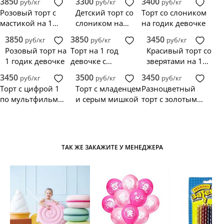
3850
3300
3400
руб/кг
руб/кг
руб/кг
медвежонком и
год
совенком
Розовый торт с
Детский торт со
Торт со слоником
единорогом
мастикой на 1
слоником на
на годик девочке
годик
годик девочке
3850
3850
3450
руб/кг
руб/кг
руб/кг
Розовый торт на
Торт на 1 год
Красивый торт со
1 годик девочке
девочке с
зверятами на 1
фигурками
годик
3450
3500
3450
руб/кг
руб/кг
руб/кг
животных
Торт с цифрой 1
Торт с младенцем
Разноцветный
по мультфильму
и серым мишкой
торт с золотым
Шрек
единорогом
ТАК ЖЕ ЗАКАЖИТЕ У МЕНЕДЖЕРА