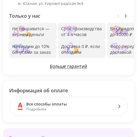
м. Южная, ул. Кировоградская 9к4
Только у нас
Не понравится —
Срок производства
Без предоп
вернем деньги
от 4-х часов
до 10000 ₽
Начислим до 10%
Доставка 0 ₽, если
Фото перед
бонусами за заказ
опоздаем
доставкой
Больше гарантий
Информация об оплате
Все способы оплаты
Подробнее