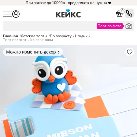
При заказе до 10000р - предоплата не нужна ❤️
0
Главная
/
Детские торты
/
По возрасту
/
1 годик
/
Торт полосатый с совенком
Можно изменить декор
Цвет покрытия, надписи,
элементы и фигурки.