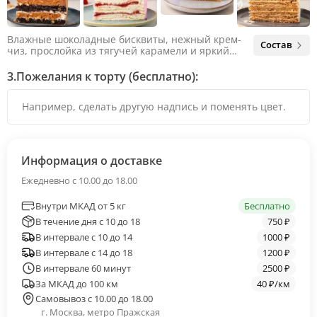
Влажные шоколадные бисквиты, нежный крем-
Состав
чиз, прослойка из тягучей карамели и яркий
арахис. Ненавязчивая соленая нотка объединяет
яркий вкус шоколада и тягучей карамели, не
3.
Пожелания к торту (бесплатно):
оставляя ни единого шанса остаться
равнодушным.
Информация о доставке
Ежедневно с 10.00 до 18.00
Внутри МКАД от 5 кг
Бесплатно
В течение дня с 10 до 18
750 ₽
В интервале с 10 до 14
1000 ₽
В интервале с 14 до 18
1200 ₽
В интервале 60 минут
2500 ₽
За МКАД до 100 км
40 ₽/км
Самовывоз с 10.00 до 18.00
г. Москва, метро Пражская