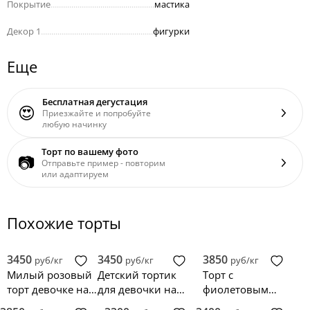
Покрытие
..................................................
мастика
Декор 1
......................................................
фигурки
Еще
Бесплатная дегустация
😍
Приезжайте и попробуйте
любую начинку
Торт по вашему фото
📷
Отправьте пример - повторим
или адаптируем
Похожие торты
3450
3450
3850
руб/кг
руб/кг
руб/кг
Милый розовый
Детский тортик
Торт с
торт девочке на
для девочки на
фиолетовым
годик с
день рождения 1
градиентом и