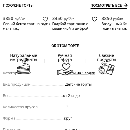
ПОХОЖИЕ ТОРТЫ
ПОСМОТРЕТЬ ВСЕ
3850
3450
3850
руб/кг
руб/кг
руб/кг
Легкий бенто торт на годик
Голубой торт гонки с
Воздушный бент
мальчику
машинкой и цифрой
годик мальчику
ОБ ЭТОМ ТОРТЕ
Натуральные
Ручная
Свежие
ингредиенты
работа
продукты
Категория
.................................................
Торты на 1 годик
Вид продукции
........................................
Детские торты
Вес
..............................................................
от 2 кг до
∞
Количество ярусов
.................................
2
Форма
........................................................
круг
Покрытие
..................................................
мастика