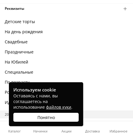
Реквизиты
Детские торты
На день рождения
Свадебные
Праздничные
На Юбилей
Специальные
По возрасту
Используем cookie
Родным и близким
Оставаясь с нами, вы
соглашаетесь на
Идеи тортов
использование
файлов куки
.
2026 CAKES.RU
Понятно
Каталог
Начинки
Акции
Доставка
Избранное