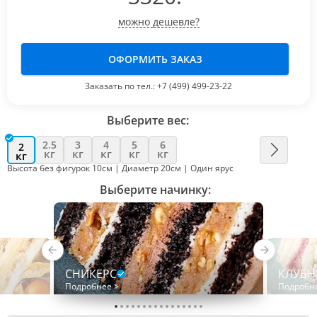
можно дешевле?
ОФОРМИТЬ ЗАКАЗ
Заказать по тел.:
+7 (499) 499-23-22
Выберите вес:
2.5
3
4
5
6
2
кг
кг
кг
кг
кг
кг
Высота без фигурок 10см | Диаметр 20см | Один ярус
Выберите начинку:
СНИКЕРС
КЛУБН
Подробнее >
Подробн